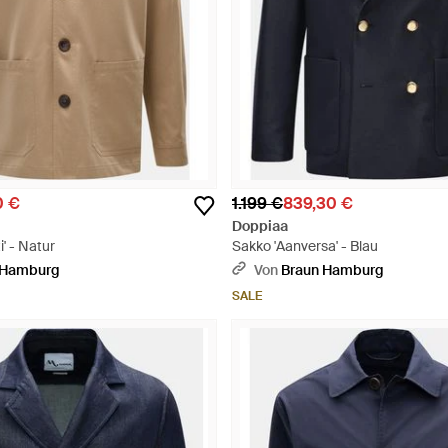
0 €
1.199 €
839,30 €
Doppiaa
i' - Natur
Sakko 'Aanversa' - Blau
 Hamburg
Von
Braun Hamburg
SALE