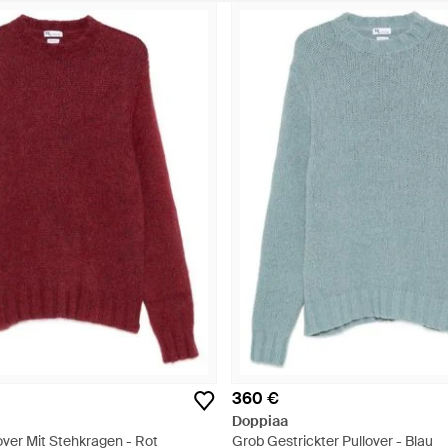
360 €
Doppiaa
over Mit Stehkragen - Rot
Grob Gestrickter Pullover - Blau