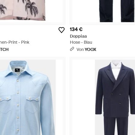
134 €
Doppiaa
en-Print - Pink
Hose - Blau
ETCH
Von
YOOX