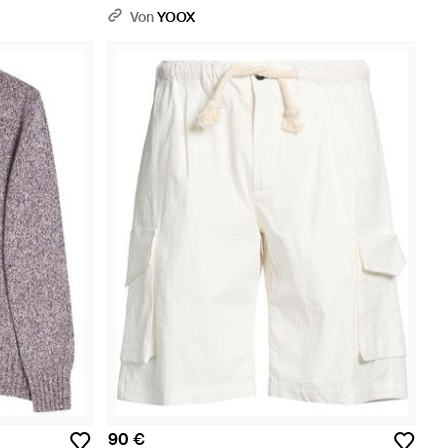
Von
YOOX
90 €