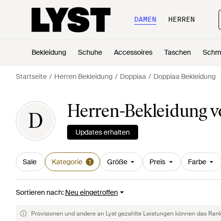
DAMEN
HERREN
Bekleidung
Schuhe
Accessoires
Taschen
Schm
Startseite
Herren Bekleidung
Doppiaa
Doppiaa Bekleidung
Herren-Bekleidung 
D
Updates erhalten
Sale
Kategorie
Größe
Preis
Farbe
1
Sortieren nach
:
Neu eingetroffen
Provisionen und andere an Lyst gezahlte Leistungen können das Rankin