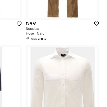
134 €
Doppiaa
Hose - Natur
Von
YOOX