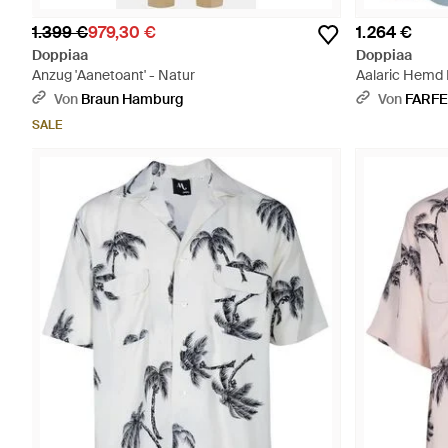
1.399 €
979,30 €
1.264 €
Doppiaa
Doppiaa
Anzug 'Aanetoant' - Natur
Aalaric Hemd 
Von
Braun Hamburg
Von
FARF
SALE