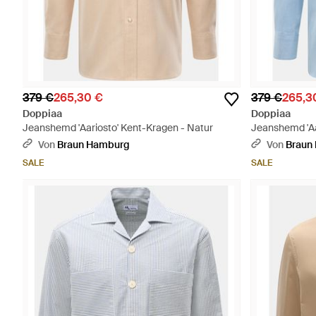
379 €
265,30 €
379 €
265,3
Doppiaa
Doppiaa
Jeanshemd 'Aariosto' Kent-Kragen - Natur
Jeanshemd 'Aa
Von
Braun Hamburg
Von
Braun
SALE
SALE