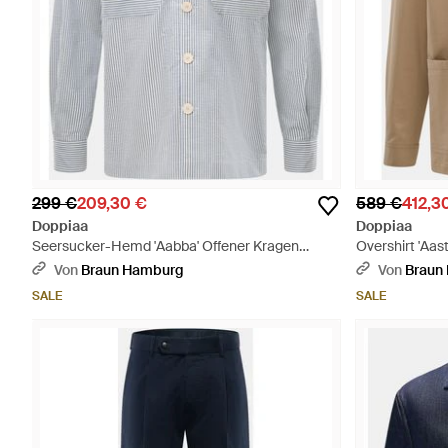
299 €
209,30 €
589 €
412,3
Doppiaa
Doppiaa
Seersucker-Hemd 'Aabba' Offener Kragen
Overshirt 'Aast
Graublau/Weiß Gestreift - Grau
Von
Braun Hamburg
Von
Braun
SALE
SALE