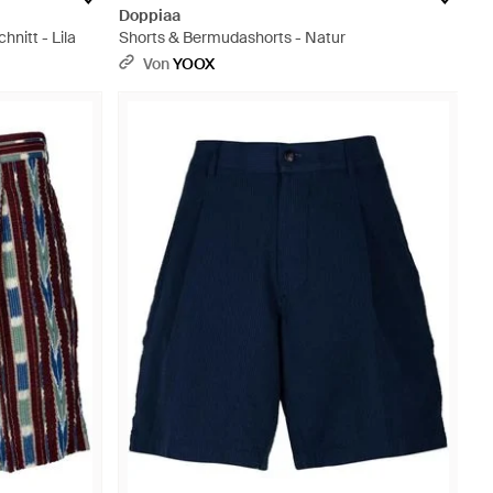
Doppiaa
nitt - Lila
Shorts & Bermudashorts - Natur
Von
YOOX