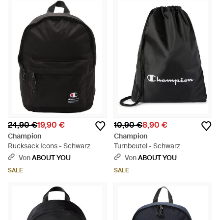
Diese Modelle sind in einer breiten Palette von Farben und
Drucken erhältlich. Champion wurde 1919 in New York
gegründet und baute seinen Ruf auf seine Sportbekleidung
und Accessoires auf.
24,90 €
19,90 €
10,90 €
8,90 €
Champion
Champion
Rucksack Icons - Schwarz
Turnbeutel - Schwarz
Von
ABOUT YOU
Von
ABOUT YOU
SALE
SALE