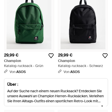
29,99 €
29,99 €
Champion
Champion
Katalog-rucksack - Grün
Katalog-rucksack - Schwarz
Von
ASOS
Von
ASOS
Über :
Auf der Suche nach einem neuen Rucksack? Entdecken Sie
unsere Auswahl an Champion Herren-Rucksäcken. Verleihen
Sie Ihren Alltags-Outfits einen sportlichen Retro-Look mit
diesen klassischen Rucksäcken mit Logo, praktischen
Reißverschlusstaschen und verstellbaren Schultergurten.