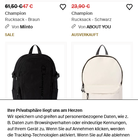
61,50 €
47 €
23,90 €
Champion
Champion
Rucksack - Braun
Rucksack - Schwarz
Von
Miinto
Von
ABOUT YOU
SALE
AUSVERKAUFT
Ihre Privatsphäre liegt uns am Herzen
Ihre Privatsphäre liegt uns am Herzen
Wir speichern und greifen auf personenbezogene Daten, wie z.
Wir speichern und greifen auf personenbezogene Daten, wie z.
23,90 €
17,90 €
B. Daten zum Browsingverhalten oder eindeutige Kennungen,
B. Daten zum Browsingverhalten oder eindeutige Kennungen,
auf Ihrem Gerät zu. Wenn Sie auf Annehmen klicken, werden
auf Ihrem Gerät zu. Wenn Sie auf Annehmen klicken, werden
Champion
Champion
die Tracking-Technologien aktiviert. Wenn Sie auf Alle ablehnen
die Tracking-Technologien aktiviert. Wenn Sie auf Alle ablehnen
Rucksack - Schwarz
Rucksack Icons - Natur