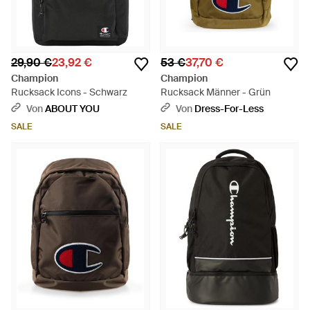
29,90 €
23,92 €
53 €
37,70 €
Champion
Champion
Rucksack Icons - Schwarz
Rucksack Männer - Grün
Von
ABOUT YOU
Von
Dress-For-Less
SALE
SALE