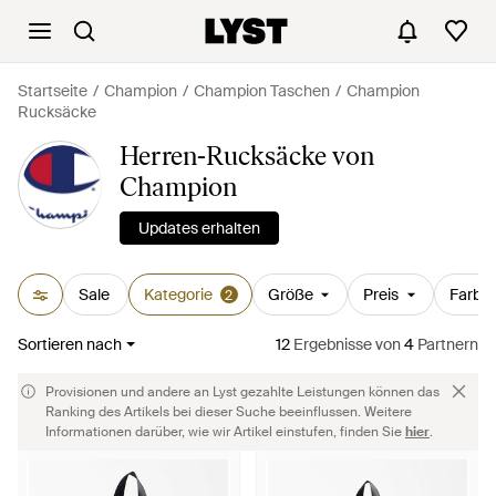
Startseite
Champion
Champion Taschen
Champion
Rucksäcke
Herren-Rucksäcke von
Champion
Updates erhalten
Sale
Kategorie
Größe
Preis
Farbe
2
Sortieren nach
12
Ergebnisse
von
4
Partnern
Provisionen und andere an Lyst gezahlte Leistungen können das
Ranking des Artikels bei dieser Suche beeinflussen. Weitere
Informationen darüber, wie wir Artikel einstufen, finden Sie
hier
.