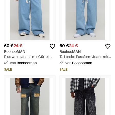
60 €
24 €
60 €
24 €
BoohooMAN
BoohooMAN
Plus weite Jeans mit Gürtel -
Tall breite Passform Jeans mit
Blau
Gürtel - Blau
Von
Boohooman
Von
Boohooman
SALE
SALE