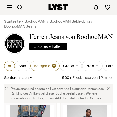
Startseite
BoohooMAN
BoohooMAN Bekleidung
BoohooMAN Jeans
Herren-Jeans von BoohooMAN
Updates erhalten
Sale
Kategorie
Größe
Preis
Farbe
2
Sortieren nach
500+
Ergebnisse
von
1
Partner
Provisionen und andere an Lyst gezahlte Leistungen können das
Ranking des Artikels bei dieser Suche beeinflussen. Weitere
Informationen darüber, wie wir Artikel einstufen, finden Sie
hier
.