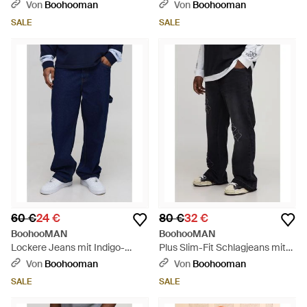
Applikation - Blau
Stonewash Jeans mit
Von
Boohooman
Von
Boohooman
ausgefranstem Saum - Blau
SALE
SALE
60 €
24 €
80 €
32 €
BoohooMAN
BoohooMAN
Lockere Jeans mit Indigo-
Plus Slim-Fit Schlagjeans mit
Waschung - Blau
Applikation - Schwarz
Von
Boohooman
Von
Boohooman
SALE
SALE