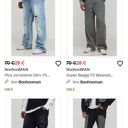
70 €
28 €
70 €
28 €
BoohooMAN
BoohooMAN
Plus zerrissene Slim-Fit
Super Baggy Fit Washed
Schlagjeans - Blau
Monogram Jeans - Grau
Von
Boohooman
Von
Boohooman
SALE
SALE