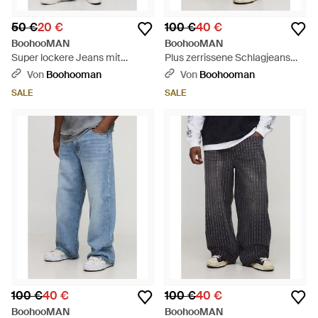
50 €
20 €
100 €
40 €
BoohooMAN
BoohooMAN
Super lockere Jeans mit
Plus zerrissene Schlagjeans
Stickerei - Grau
mit Strass - Blau
Von
Boohooman
Von
Boohooman
SALE
SALE
100 €
40 €
100 €
40 €
BoohooMAN
BoohooMAN