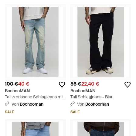
100 €
40 €
56 €
22,40 €
BoohooMAN
BoohooMAN
Tall zerrissene Schlagjeans mit
Tall Schlagjeans - Blau
Strass - Blau
Von
Boohooman
Von
Boohooman
SALE
SALE