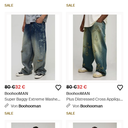
SALE
SALE
80 €
32 €
80 €
32 €
BoohooMAN
BoohooMAN
Super Baggy Extreme Washed
Plus Distressed Cross Applique
Laser Printed Denim Jeans -
Tinted Relaxed Fit Jeans - Grün
Von
Boohooman
Von
Boohooman
Blau
SALE
SALE