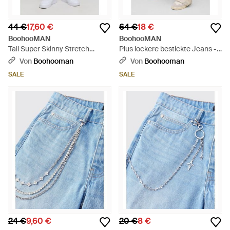
44 €
17,60 €
64 €
18 €
BoohooMAN
BoohooMAN
Tall Super Skinny Stretch
Plus lockere bestickte Jeans -
Skinny Jeans - Blau
Weiß
Von
Boohooman
Von
Boohooman
SALE
SALE
24 €
9,60 €
20 €
8 €