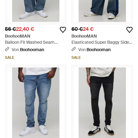
56 €
22,40 €
60 €
24 €
BoohooMAN
BoohooMAN
Balloon Fit Washed Seam
Elasticated Super Baggy Side
Detail Jeans - Blau
Panel Piping Jeans - Blau
Von
Boohooman
Von
Boohooman
SALE
SALE