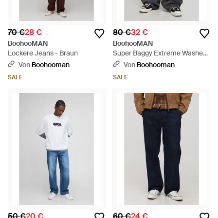
70 €
28 €
80 €
32 €
BoohooMAN
BoohooMAN
Lockere Jeans - Braun
Super Baggy Extreme Washed
Laser Printed Denim Jeans -
Von
Boohooman
Von
Boohooman
Schwarz
SALE
SALE
50 €
20 €
60 €
24 €