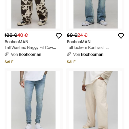
100 €
40 €
60 €
24 €
BoohooMAN
BoohooMAN
Tall Washed Baggy Fit Cow
Tall lockere Kontrast-
Print Jeans - Braun
Schlagjeans - Blau
Von
Boohooman
Von
Boohooman
SALE
SALE