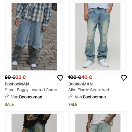
80 €
32 €
100 €
40 €
BoohooMAN
BoohooMAN
Super Baggy Layered Camo
Slim Flared Scattered
Cargo Jeans - Grau
Rhinestone Ripped Jeans -
Von
Boohooman
Von
Boohooman
Blau
SALE
SALE