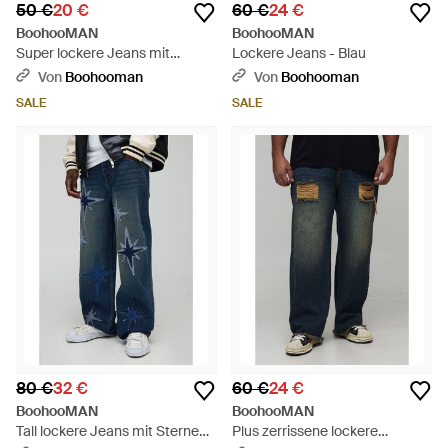
50 €
20 €
60 €
24 €
BoohooMAN
BoohooMAN
Super lockere Jeans mit
Lockere Jeans - Blau
Stickerei - Braun
Von
Boohooman
Von
Boohooman
SALE
SALE
80 €
32 €
60 €
24 €
BoohooMAN
BoohooMAN
Tall lockere Jeans mit Sternen-
Plus zerrissene lockere