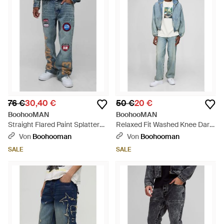
76 €
30,40 €
50 €
20 €
BoohooMAN
BoohooMAN
Straight Flared Paint Splatter
Relaxed Fit Washed Knee Dart
Applique Gusset Jeans - Blau
Jeans - Blau
Von
Boohooman
Von
Boohooman
SALE
SALE