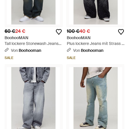
60 €
24 €
100 €
40 €
BoohooMAN
BoohooMAN
Tall lockere Stonewash Jeans
Plus lockere Jeans mit Strass -
mit ausgefranstem Saum -
Schwarz
Von
Boohooman
Von
Boohooman
Blau
SALE
SALE