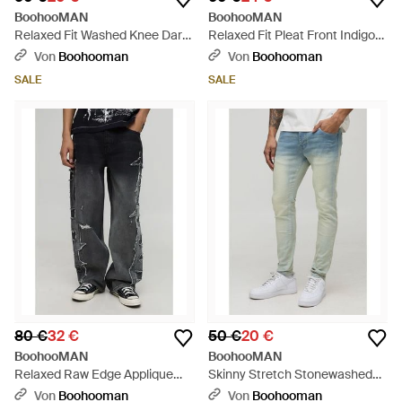
BoohooMAN
BoohooMAN
Relaxed Fit Washed Knee Dart
Relaxed Fit Pleat Front Indigo
Jeans - Blau
Jeans - Blau
Von
Boohooman
Von
Boohooman
SALE
SALE
80 €
32 €
50 €
20 €
BoohooMAN
BoohooMAN
Relaxed Raw Edge Applique
Skinny Stretch Stonewashed
Denim Jeans - Schwarz
Blue Jeans - Blau
Von
Boohooman
Von
Boohooman