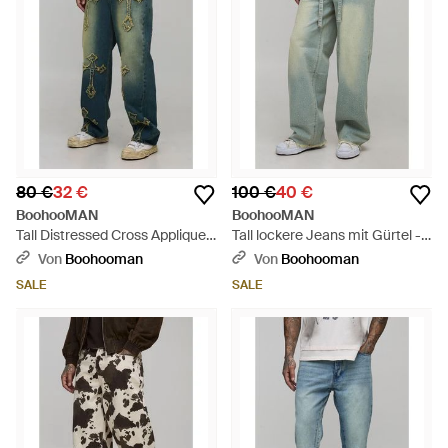
80 €
32 €
100 €
40 €
BoohooMAN
BoohooMAN
Tall Distressed Cross Applique
Tall lockere Jeans mit Gürtel -
Tinted Relaxed Fit Jeans - Grün
Grün
Von
Boohooman
Von
Boohooman
SALE
SALE