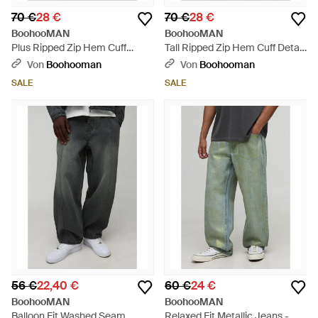
70 €
28 €
70 €
28 €
BoohooMAN
BoohooMAN
Plus Ripped Zip Hem Cuff
Tall Ripped Zip Hem Cuff Detail
Detail Stacked Skinny Jeans -
Stacked Skinny Jeans - Blau
Von
Boohooman
Von
Boohooman
Blau
SALE
SALE
56 €
22,40 €
60 €
24 €
BoohooMAN
BoohooMAN
Balloon Fit Washed Seam
Relaxed Fit Metallic Jeans -