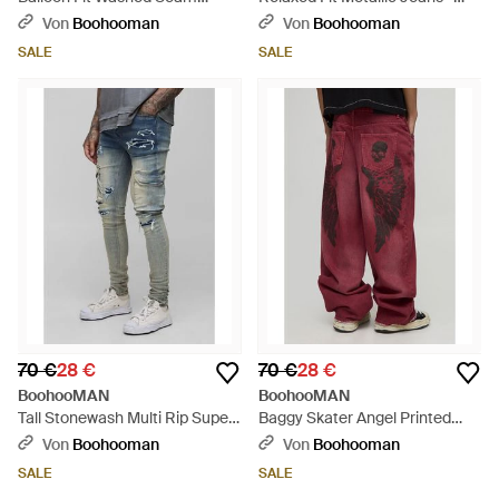
Detail Jeans - Schwarz
Grün
Von
Boohooman
Von
Boohooman
SALE
SALE
70 €
28 €
70 €
28 €
BoohooMAN
BoohooMAN
Tall Stonewash Multi Rip Super
Baggy Skater Angel Printed
Skinny Cargo Jeans - Blau
Denim Jeans - Rot
Von
Boohooman
Von
Boohooman
SALE
SALE