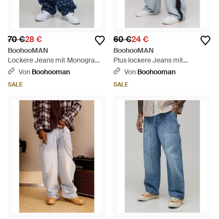
70 €
28 €
60 €
24 €
BoohooMAN
BoohooMAN
Lockere Jeans mit Monogram -
Plus lockere Jeans mit
Blau
Seitenstreifen - Blau
Von
Boohooman
Von
Boohooman
SALE
SALE