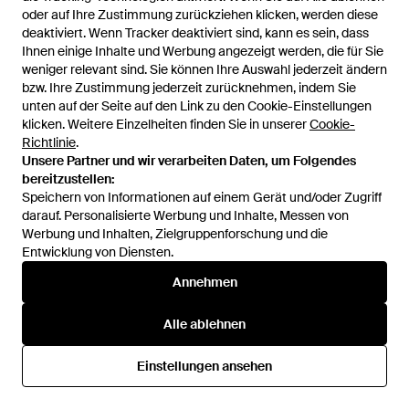
oder auf Ihre Zustimmung zurückziehen klicken, werden diese
oder auf Ihre Zustimmung zurückziehen klicken, werden diese
BoohooMAN
BoohooMAN
deaktiviert. Wenn Tracker deaktiviert sind, kann es sein, dass
deaktiviert. Wenn Tracker deaktiviert sind, kann es sein, dass
Lockere Jeans mit rotem
Tall lockere Jeans mit Strass -
Ihnen einige Inhalte und Werbung angezeigt werden, die für Sie
Ihnen einige Inhalte und Werbung angezeigt werden, die für Sie
Strass-Gürtel
Schwarz
Von
Boohooman
Von
Boohooman
weniger relevant sind. Sie können Ihre Auswahl jederzeit ändern
weniger relevant sind. Sie können Ihre Auswahl jederzeit ändern
SALE
SALE
bzw. Ihre Zustimmung jederzeit zurücknehmen, indem Sie
bzw. Ihre Zustimmung jederzeit zurücknehmen, indem Sie
unten auf der Seite auf den Link zu den Cookie-Einstellungen
unten auf der Seite auf den Link zu den Cookie-Einstellungen
klicken. Weitere Einzelheiten finden Sie in unserer
klicken. Weitere Einzelheiten finden Sie in unserer
Cookie-
Cookie-
Richtlinie
Richtlinie
.
.
Unsere Partner und wir verarbeiten Daten, um Folgendes
Unsere Partner und wir verarbeiten Daten, um Folgendes
bereitzustellen:
bereitzustellen:
Speichern von Informationen auf einem Gerät und/oder Zugriff
Speichern von Informationen auf einem Gerät und/oder Zugriff
darauf. Personalisierte Werbung und Inhalte, Messen von
darauf. Personalisierte Werbung und Inhalte, Messen von
Werbung und Inhalten, Zielgruppenforschung und die
Werbung und Inhalten, Zielgruppenforschung und die
Entwicklung von Diensten.
Entwicklung von Diensten.
Annehmen
Annehmen
Alle ablehnen
Alle ablehnen
100 €
40 €
80 €
32 €
BoohooMAN
BoohooMAN
Einstellungen ansehen
Einstellungen ansehen
Lockere Jeans mit Strass-
Lockere Jeans mit PU-
Verzierung - Blau
Applikation - Blau
Von
Boohooman
Von
Boohooman