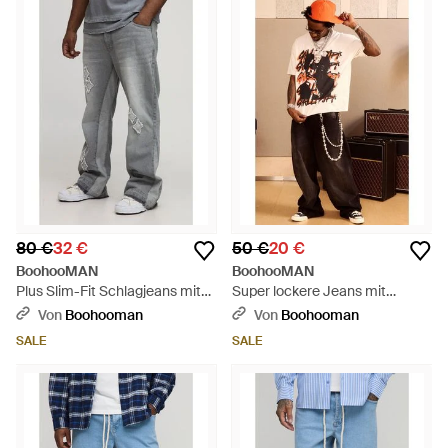
80 €
32 €
50 €
20 €
BoohooMAN
BoohooMAN
Plus Slim-Fit Schlagjeans mit
Super lockere Jeans mit
Applikation - Grau
Stickerei - Schwarz
Von
Boohooman
Von
Boohooman
SALE
SALE