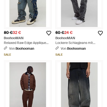
80 €
32 €
60 €
24 €
BoohooMAN
BoohooMAN
Relaxed Raw Edge Applique
Lockere Schlagjeans mit
Denim Jeans - Blau
Farbspritzern - Schwarz
Von
Boohooman
Von
Boohooman
SALE
SALE