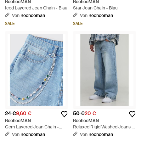
BoohooMAN
BoohooMAN
Iced Layered Jean Chain - Blau
Star Jean Chain - Blau
Von
Boohooman
Von
Boohooman
SALE
SALE
24 €
9,60 €
50 €
20 €
BoohooMAN
BoohooMAN
Gem Layered Jean Chain -
Relaxed Rigid Washed Jeans -
Blau
Blau
Von
Boohooman
Von
Boohooman