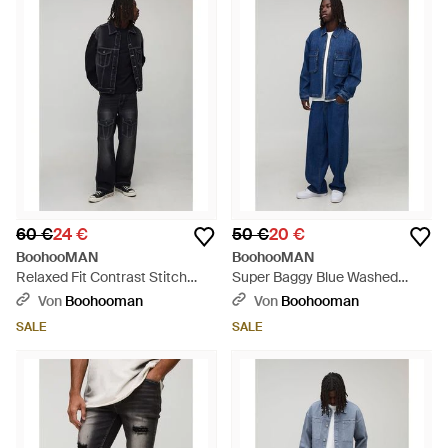
60 €
24 €
50 €
20 €
BoohooMAN
BoohooMAN
Relaxed Fit Contrast Stitch
Super Baggy Blue Washed
Washed Black Jeans - Schwarz
Jeans - Blau
Von
Boohooman
Von
Boohooman
SALE
SALE