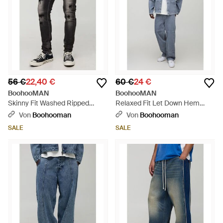
56 €
22,40 €
60 €
24 €
BoohooMAN
BoohooMAN
Skinny Fit Washed Ripped
Relaxed Fit Let Down Hem
Jeans - Schwarz
Jeans - Blau
Von
Boohooman
Von
Boohooman
SALE
SALE