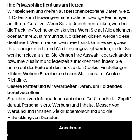
Ihre Privatsphäre liegt uns am Herzen
Ihre Privatsphäre liegt uns am Herzen
Wir speichern und greifen auf personenbezogene Daten, wie z.
Wir speichern und greifen auf personenbezogene Daten, wie z.
77,60 €
58,19 €
B. Daten zum Browsingverhalten oder eindeutige Kennungen,
B. Daten zum Browsingverhalten oder eindeutige Kennungen,
auf Ihrem Gerät zu. Wenn Sie auf Annehmen klicken, werden
auf Ihrem Gerät zu. Wenn Sie auf Annehmen klicken, werden
AFTER LABEL
AFTER LABEL
die Tracking-Technologien aktiviert. Wenn Sie auf Alle ablehnen
die Tracking-Technologien aktiviert. Wenn Sie auf Alle ablehnen
Nach Label T-Shirt Mysen -
Mysen t-shirt - Weiß
oder auf Ihre Zustimmung zurückziehen klicken, werden diese
oder auf Ihre Zustimmung zurückziehen klicken, werden diese
Weiß
Von
Drestige
Von
Miinto
deaktiviert. Wenn Tracker deaktiviert sind, kann es sein, dass
deaktiviert. Wenn Tracker deaktiviert sind, kann es sein, dass
AUSVERKAUFT
AUSVERKAUFT
Ihnen einige Inhalte und Werbung angezeigt werden, die für Sie
Ihnen einige Inhalte und Werbung angezeigt werden, die für Sie
weniger relevant sind. Sie können Ihre Auswahl jederzeit ändern
weniger relevant sind. Sie können Ihre Auswahl jederzeit ändern
bzw. Ihre Zustimmung jederzeit zurücknehmen, indem Sie
bzw. Ihre Zustimmung jederzeit zurücknehmen, indem Sie
unten auf der Seite auf den Link zu den Cookie-Einstellungen
unten auf der Seite auf den Link zu den Cookie-Einstellungen
klicken. Weitere Einzelheiten finden Sie in unserer
klicken. Weitere Einzelheiten finden Sie in unserer
Cookie-
Cookie-
Richtlinie
Richtlinie
.
.
Unsere Partner und wir verarbeiten Daten, um Folgendes
Unsere Partner und wir verarbeiten Daten, um Folgendes
bereitzustellen:
bereitzustellen:
Speichern von Informationen auf einem Gerät und/oder Zugriff
Speichern von Informationen auf einem Gerät und/oder Zugriff
darauf. Personalisierte Werbung und Inhalte, Messen von
darauf. Personalisierte Werbung und Inhalte, Messen von
Werbung und Inhalten, Zielgruppenforschung und die
Werbung und Inhalten, Zielgruppenforschung und die
Entwicklung von Diensten.
Entwicklung von Diensten.
International
Annehmen
Annehmen