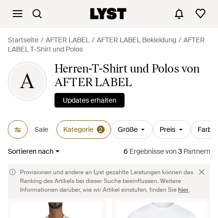
Startseite
AFTER LABEL
AFTER LABEL Bekleidung
AFTER
LABEL T-Shirt und Polos
Herren-T-Shirt und Polos von
A
AFTER LABEL
Updates erhalten
Sale
Kategorie
Größe
Preis
Farbe
2
Sortieren nach
6
Ergebnisse
von
3
Partnern
Provisionen und andere an Lyst gezahlte Leistungen können das
Ranking des Artikels bei dieser Suche beeinflussen. Weitere
Informationen darüber, wie wir Artikel einstufen, finden Sie
hier
.