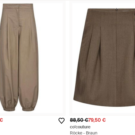
 €
88,50 €
79,50 €
co'couture
Röcke - Braun