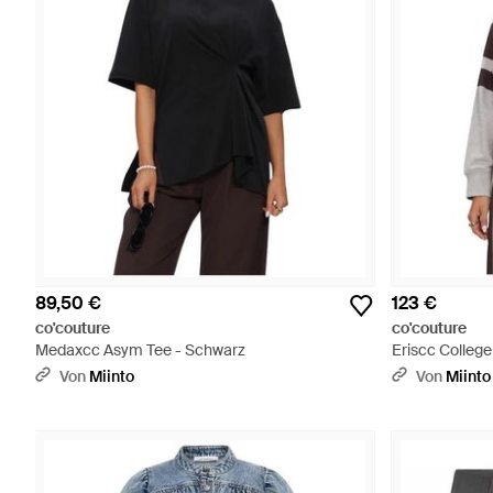
89,50 €
123 €
co'couture
co'couture
Medaxcc Asym Tee - Schwarz
Eriscc Colleg
Von
Miinto
Von
Miinto