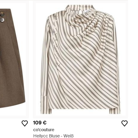
109 €
co'couture
Hellycc Bluse - Weiß