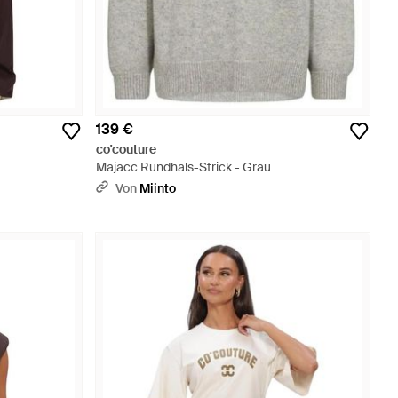
139 €
co'couture
Majacc Rundhals-Strick - Grau
Von
Miinto