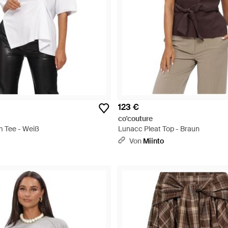
123 €
co'couture
 Tee - Weiß
Lunacc Pleat Top - Braun
Von
Miinto