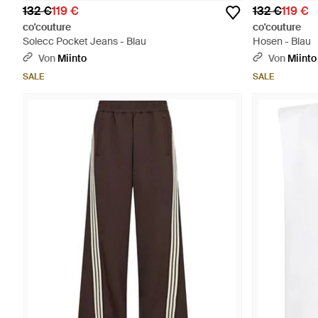
132 €
119 €
132 €
119 €
co'couture
co'couture
Solecc Pocket Jeans - Blau
Hosen - Blau
Von
Miinto
Von
Miinto
SALE
SALE