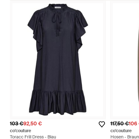
103 €
92,50 €
117,50 €
106
co'couture
co'couture
Toracc Frill Dress - Blau
Hosen - Braun