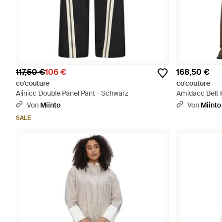
117,50 €
106 €
168,50 €
co'couture
co'couture
Alinicc Double Panel Pant - Schwarz
Amidacc Belt 
Von
Miinto
Von
Miinto
SALE