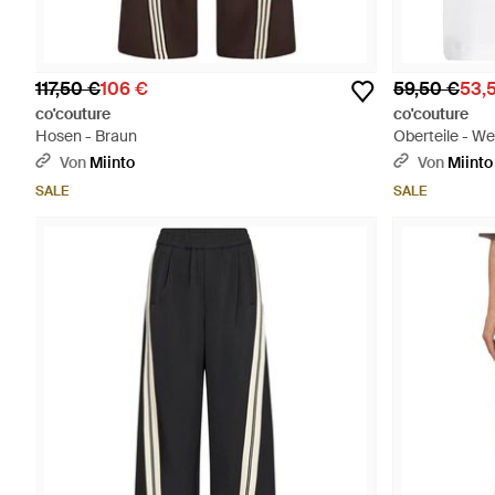
117,50 €
106 €
59,50 €
53,
co'couture
co'couture
Hosen - Braun
Oberteile - We
Von
Miinto
Von
Miinto
SALE
SALE