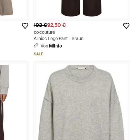
103 €
92,50 €
co'couture
Alinicc Logo Pant - Braun
Von
Miinto
SALE