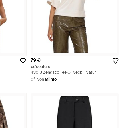
79 €
co'couture
43013 Zengacc Tee O-Neck - Natur
Von
Miinto