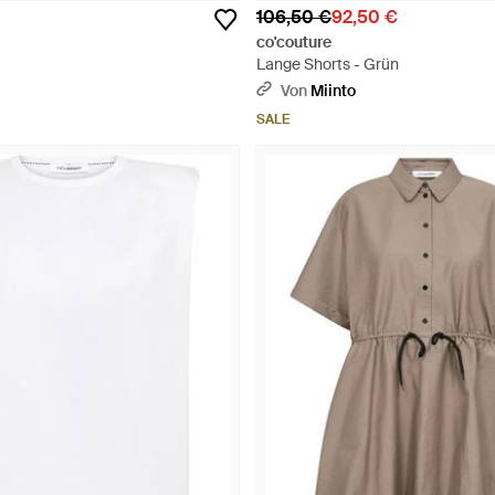
106,50 €
92,50 €
co'couture
Lange Shorts - Grün
Von
Miinto
SALE