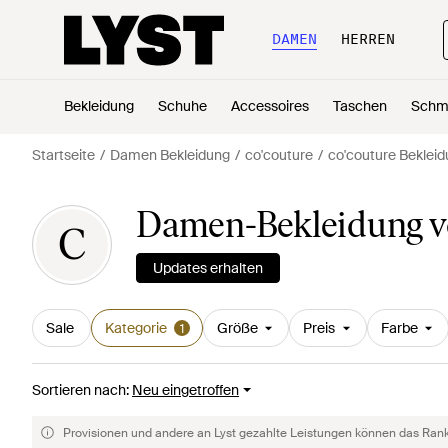
DAMEN
HERREN
Bekleidung
Schuhe
Accessoires
Taschen
Schm
Startseite
Damen Bekleidung
co'couture
co'couture Beklei
Damen-Bekleidung v
C
Updates erhalten
Sale
Kategorie
Größe
Preis
Farbe
1
Sortieren nach
:
Neu eingetroffen
Provisionen und andere an Lyst gezahlte Leistungen können das Rankin