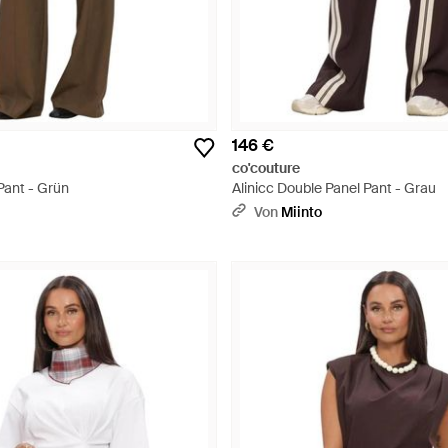
146 €
co'couture
Pant - Grün
Alinicc Double Panel Pant - Grau
Von
Miinto