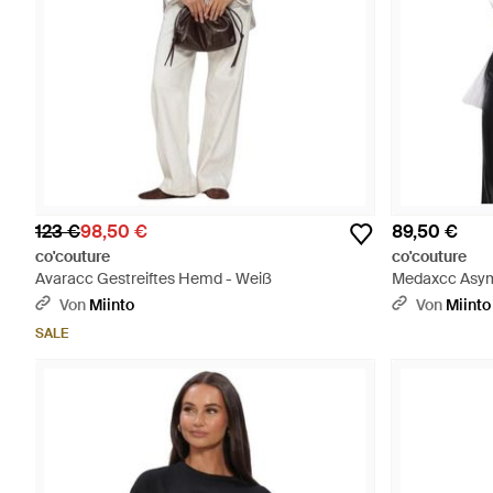
123 €
98,50 €
89,50 €
co'couture
co'couture
Avaracc Gestreiftes Hemd - Weiß
Medaxcc Asym
Von
Miinto
Von
Miinto
SALE