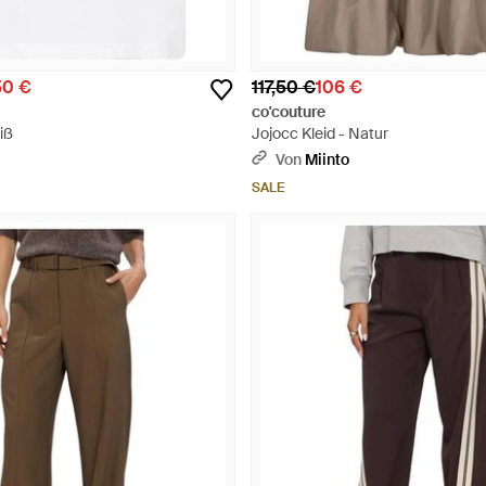
50 €
117,50 €
106 €
co'couture
iß
Jojocc Kleid - Natur
Von
Miinto
SALE