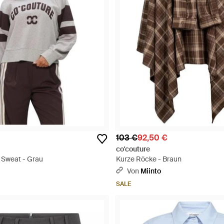
103 €
92,50 €
co'couture
e Sweat - Grau
Kurze Röcke - Braun
Von
Miinto
SALE