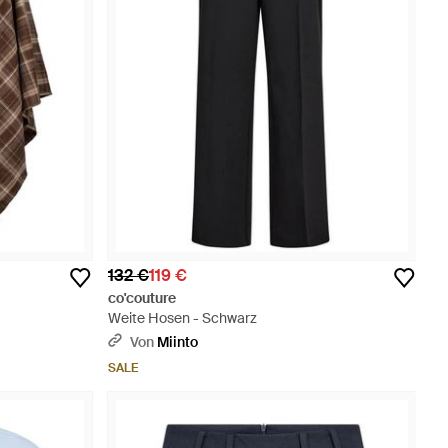
132 €
119 €
co'couture
Weite Hosen - Schwarz
Von
Miinto
SALE