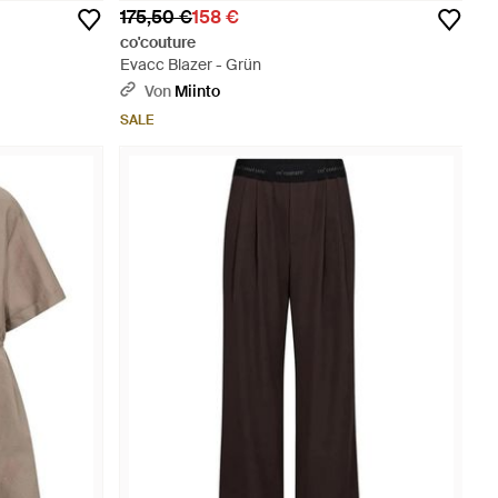
175,50 €
158 €
co'couture
Evacc Blazer - Grün
Von
Miinto
SALE