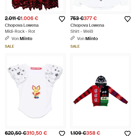
2.011 €
1.006 €
753 €
377 €
Chopova Lowena
Chopova Lowena
Midi-Rock - Rot
Shirt - Weiß
Von
Miinto
Von
Miinto
SALE
SALE
620,50 €
310,50 €
1.109 €
358 €