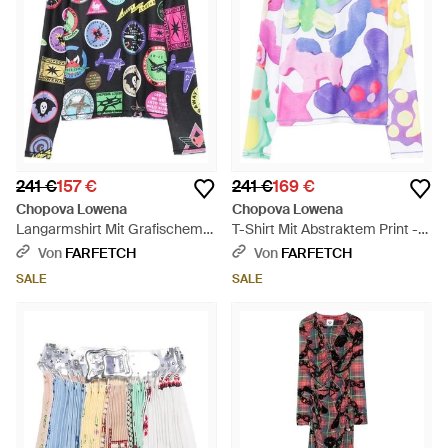
241 €
157 €
241 €
169 €
Chopova Lowena
Chopova Lowena
Langarmshirt Mit Grafischem
T-Shirt Mit Abstraktem Print -
Print - Blau
Pink
Von
FARFETCH
Von
FARFETCH
SALE
SALE