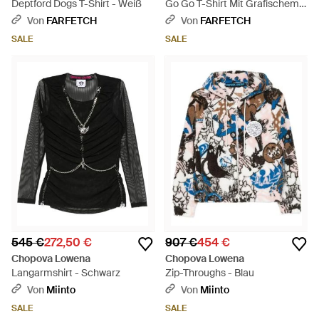
Deptford Dogs T-Shirt - Weiß
Go Go T-Shirt Mit Grafischem
Print - Weiß
Von
FARFETCH
Von
FARFETCH
SALE
SALE
545 €
272,50 €
907 €
454 €
Chopova Lowena
Chopova Lowena
Langarmshirt - Schwarz
Zip-Throughs - Blau
Von
Miinto
Von
Miinto
SALE
SALE