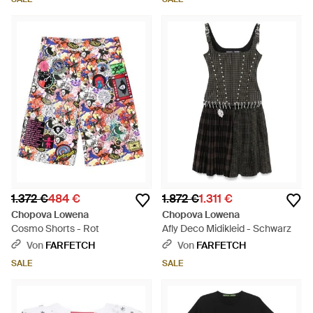
1.372 €
484 €
1.872 €
1.311 €
Chopova Lowena
Chopova Lowena
Cosmo Shorts - Rot
Afly Deco Midikleid - Schwarz
Von
FARFETCH
Von
FARFETCH
SALE
SALE