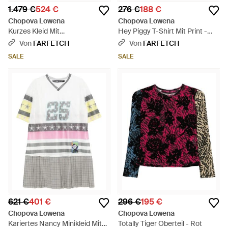
1.479 €
524 €
276 €
188 €
Chopova Lowena
Chopova Lowena
Kurzes Kleid Mit
Hey Piggy T-Shirt Mit Print -
Kontrastkragen - Rot
Pink
Von
FARFETCH
Von
FARFETCH
SALE
SALE
621 €
401 €
296 €
195 €
Chopova Lowena
Chopova Lowena
Kariertes Nancy Minikleid Mit
Totally Tiger Oberteil - Rot