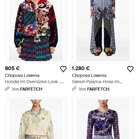
805 €
1.280 €
Chopova Lowena
Chopova Lowena
Hoodie Im Oversized-Look -
Swoon Pyjama-Hose Im
Blau
Patchwork-Look - Blau
Von
FARFETCH
Von
FARFETCH