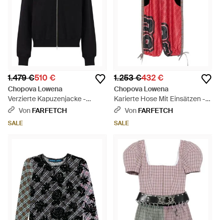
1.479 €
510 €
1.253 €
432 €
Chopova Lowena
Chopova Lowena
Verzierte Kapuzenjacke -
Karierte Hose Mit Einsätzen -
Schwarz
Rot
Von
FARFETCH
Von
FARFETCH
SALE
SALE