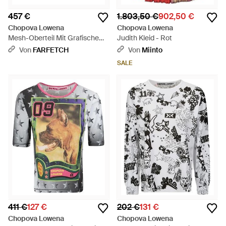
457 €
1.803,50 €
902,50 €
Chopova Lowena
Chopova Lowena
Mesh-Oberteil Mit Grafischem
Judith Kleid - Rot
Print - Grün
Von
FARFETCH
Von
Miinto
SALE
411 €
127 €
202 €
131 €
Chopova Lowena
Chopova Lowena