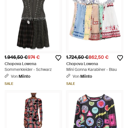
1.946,50 €
974 €
1.724,50 €
862,50 €
Chopova Lowena
Chopova Lowena
Sommerkleider - Schwarz
Mini Gonna Karabiner - Blau
Von
Miinto
Von
Miinto
SALE
SALE