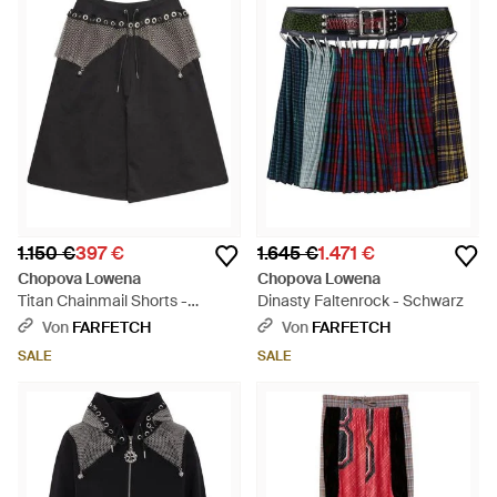
1.150 €
397 €
1.645 €
1.471 €
Chopova Lowena
Chopova Lowena
Titan Chainmail Shorts -
Dinasty Faltenrock - Schwarz
Schwarz
Von
FARFETCH
Von
FARFETCH
SALE
SALE