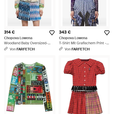
314 €
343 €
Chopova Lowena
Chopova Lowena
Woodland Baby Oversized-
T-Shirt Mit Grafischem Print -
Pullover - Blau
Blau
Von
FARFETCH
Von
FARFETCH