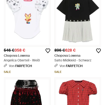
546 €
358 €
896 €
628 €
Chopova Lowena
Chopova Lowena
Angelica Oberteil - Weiß
Salto Midikleid - Schwarz
Von
FARFETCH
Von
FARFETCH
SALE
SALE