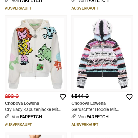
Von
FARFETCH
Von
FARFETCH
AUSVERKAUFT
AUSVERKAUFT
293 €
1.544 €
Chopova Lowena
Chopova Lowena
Cry Baby Kapuzenjacke Mit
Gerüschter Hoodie Mit
Grafischem Print - Weiß
Spitzenbesatz - Weiß
Von
FARFETCH
Von
FARFETCH
AUSVERKAUFT
AUSVERKAUFT