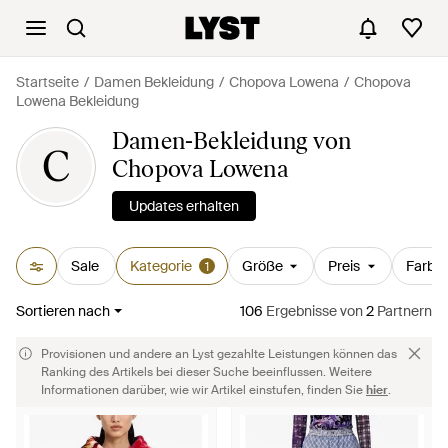
Startseite
Damen Bekleidung
Chopova Lowena
Chopova
Lowena Bekleidung
Damen-Bekleidung von
C
Chopova Lowena
Updates erhalten
Sale
Kategorie
Größe
Preis
Farbe
1
Sortieren nach
106
Ergebnisse
von
2
Partnern
Provisionen und andere an Lyst gezahlte Leistungen können das
Ranking des Artikels bei dieser Suche beeinflussen. Weitere
Informationen darüber, wie wir Artikel einstufen, finden Sie
hier
.