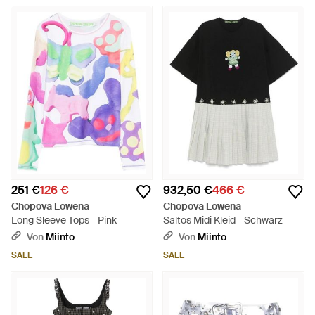
251 €
126 €
932,50 €
466 €
Chopova Lowena
Chopova Lowena
Long Sleeve Tops - Pink
Saltos Midi Kleid - Schwarz
Von
Miinto
Von
Miinto
SALE
SALE