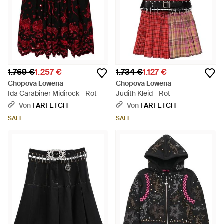
1.769 €
1.257 €
1.734 €
1.127 €
Chopova Lowena
Chopova Lowena
Ida Carabiner Midirock - Rot
Judith Kleid - Rot
Von
FARFETCH
Von
FARFETCH
SALE
SALE