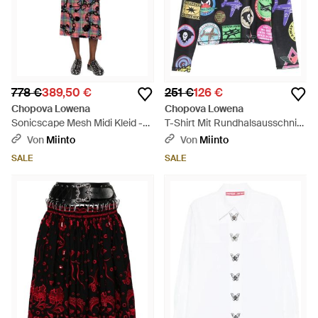
778 €
389,50 €
251 €
126 €
Chopova Lowena
Chopova Lowena
Sonicscape Mesh Midi Kleid -
T-Shirt Mit Rundhalsausschnitt
Rot
Und Langen Ärmeln - Blau
Von
Miinto
Von
Miinto
SALE
SALE