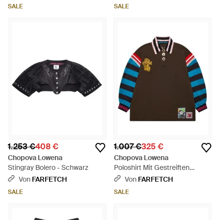
Blau
SALE
SALE
1.253 €
408 €
1.007 €
325 €
Chopova Lowena
Chopova Lowena
Stingray Bolero - Schwarz
Poloshirt Mit Gestreiften
Ärmeln - Braun
Von
FARFETCH
Von
FARFETCH
SALE
SALE