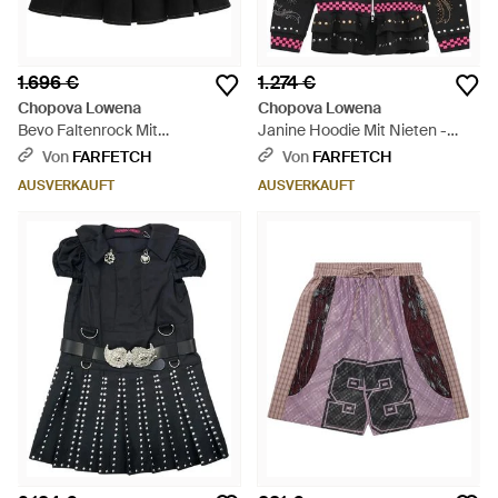
1.696 €
1.274 €
Chopova Lowena
Chopova Lowena
Bevo Faltenrock Mit
Janine Hoodie Mit Nieten -
Karabinerdetail - Schwarz
Schwarz
Von
FARFETCH
Von
FARFETCH
AUSVERKAUFT
AUSVERKAUFT