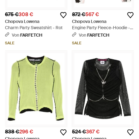
675 €
308 €
872 €
567 €
Chopova Lowena
Chopova Lowena
Charm Party Sweatshirt - Rot
Engine Party Fleece-Hoodie -
Blau
Von
FARFETCH
Von
FARFETCH
SALE
SALE
838 €
296 €
524 €
367 €
Chopova Lowena
Chopova Lowena