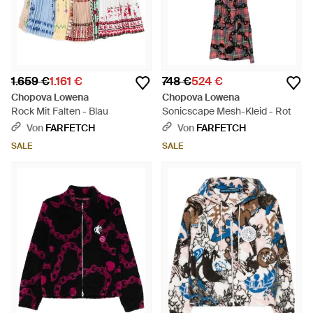
1.659 €
1.161 €
748 €
524 €
Chopova Lowena
Chopova Lowena
Rock Mit Falten - Blau
Sonicscape Mesh-Kleid - Rot
Von
FARFETCH
Von
FARFETCH
SALE
SALE