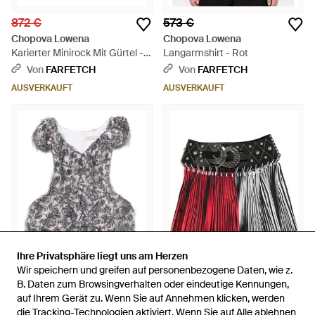
872 €
573 €
Chopova Lowena
Chopova Lowena
Karierter Minirock Mit Gürtel -
Langarmshirt - Rot
Natur
Von
FARFETCH
Von
FARFETCH
AUSVERKAUFT
AUSVERKAUFT
Ihre Privatsphäre liegt uns am Herzen
Ihre Privatsphäre liegt uns am Herzen
Wir speichern und greifen auf personenbezogene Daten, wie z.
Wir speichern und greifen auf personenbezogene Daten, wie z.
B. Daten zum Browsingverhalten oder eindeutige Kennungen,
B. Daten zum Browsingverhalten oder eindeutige Kennungen,
2.750 €
718 €
auf Ihrem Gerät zu. Wenn Sie auf Annehmen klicken, werden
auf Ihrem Gerät zu. Wenn Sie auf Annehmen klicken, werden
Chopova Lowena
Chopova Lowena
die Tracking-Technologien aktiviert. Wenn Sie auf Alle ablehnen
die Tracking-Technologien aktiviert. Wenn Sie auf Alle ablehnen