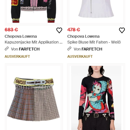
683 €
478 €
Chopova Lowena
Chopova Lowena
Kapuzenjacke Mit Applikation -
Spike Bluse Mit Falten - Weiß
Schwarz
Von
FARFETCH
Von
FARFETCH
AUSVERKAUFT
AUSVERKAUFT