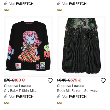
Streifen - Grau
Von
FARFETCH
Von
FARFETCH
SALE
SALE
276 €
188 €
1.645 €
679 €
Chopova Lowena
Chopova Lowena
Cry Baby T-Shirt Mit
Rock Mit Falten - Schwarz
Grafischem Print - Schwarz
Von
FARFETCH
Von
FARFETCH
SALE
SALE