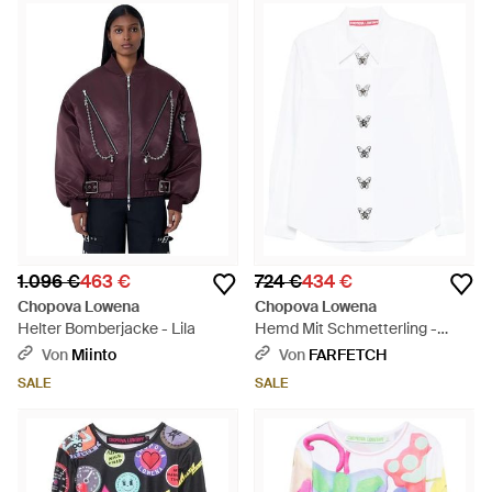
1.096 €
463 €
724 €
434 €
Chopova Lowena
Chopova Lowena
Helter Bomberjacke - Lila
Hemd Mit Schmetterling -
Weiß
Von
Miinto
Von
FARFETCH
SALE
SALE