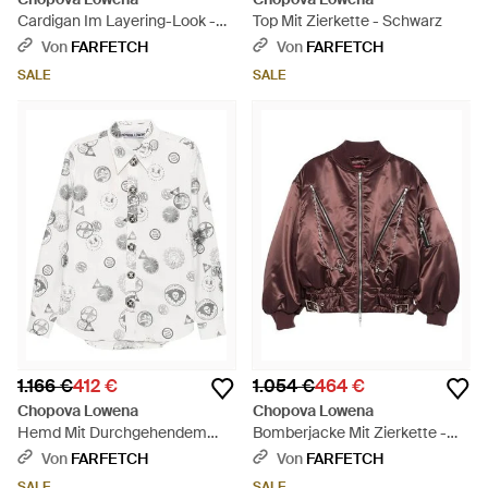
Cardigan Im Layering-Look -
Top Mit Zierkette - Schwarz
Grün
Von
FARFETCH
Von
FARFETCH
SALE
SALE
1.166 €
412 €
1.054 €
464 €
Chopova Lowena
Chopova Lowena
Hemd Mit Durchgehendem
Bomberjacke Mit Zierkette -
Print - Weiß
Braun
Von
FARFETCH
Von
FARFETCH
SALE
SALE