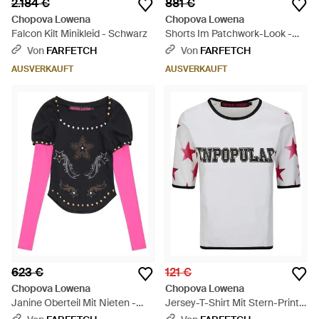
2.184 €
881 €
Chopova Lowena
Chopova Lowena
Falcon Kilt Minikleid - Schwarz
Shorts Im Patchwork-Look -
Lila
Von
FARFETCH
Von
FARFETCH
AUSVERKAUFT
AUSVERKAUFT
623 €
121 €
Chopova Lowena
Chopova Lowena
Janine Oberteil Mit Nieten -
Jersey-T-Shirt Mit Stern-Print -
Pink
Weiß