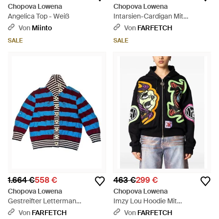
Chopova Lowena
Chopova Lowena
Angelica Top - Weiß
Intarsien-Cardigan Mit
Blumenmotiv - Rot
Von
Miinto
Von
FARFETCH
SALE
SALE
1.664 €
558 €
463 €
299 €
Chopova Lowena
Chopova Lowena
Gestreifter Letterman
Imzy Lou Hoodie Mit
Cardigan Im Distressed-Look -
Grafischem Print - Schwarz
Von
FARFETCH
Von
FARFETCH