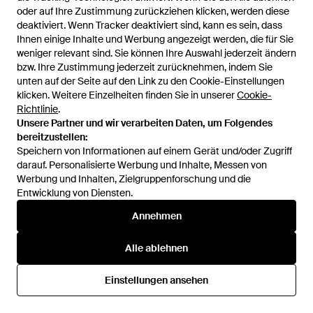
Gerüschtes Bernardette
Straight Ride Minirock Mit
oder auf Ihre Zustimmung zurückziehen klicken, werden diese
oder auf Ihre Zustimmung zurückziehen klicken, werden diese
Minikleid Mit V-Ausschnitt -
Nieten - Rot
Von
FARFETCH
Von
FARFETCH
deaktiviert. Wenn Tracker deaktiviert sind, kann es sein, dass
deaktiviert. Wenn Tracker deaktiviert sind, kann es sein, dass
Grau
AUSVERKAUFT
Ihnen einige Inhalte und Werbung angezeigt werden, die für Sie
Ihnen einige Inhalte und Werbung angezeigt werden, die für Sie
AUSVERKAUFT
weniger relevant sind. Sie können Ihre Auswahl jederzeit ändern
weniger relevant sind. Sie können Ihre Auswahl jederzeit ändern
bzw. Ihre Zustimmung jederzeit zurücknehmen, indem Sie
bzw. Ihre Zustimmung jederzeit zurücknehmen, indem Sie
unten auf der Seite auf den Link zu den Cookie-Einstellungen
unten auf der Seite auf den Link zu den Cookie-Einstellungen
klicken. Weitere Einzelheiten finden Sie in unserer
klicken. Weitere Einzelheiten finden Sie in unserer
Cookie-
Cookie-
Richtlinie
Richtlinie
.
.
Unsere Partner und wir verarbeiten Daten, um Folgendes
Unsere Partner und wir verarbeiten Daten, um Folgendes
bereitzustellen:
bereitzustellen:
Speichern von Informationen auf einem Gerät und/oder Zugriff
Speichern von Informationen auf einem Gerät und/oder Zugriff
darauf. Personalisierte Werbung und Inhalte, Messen von
darauf. Personalisierte Werbung und Inhalte, Messen von
Werbung und Inhalten, Zielgruppenforschung und die
Werbung und Inhalten, Zielgruppenforschung und die
Entwicklung von Diensten.
Entwicklung von Diensten.
Annehmen
Annehmen
721 €
791 €
Alle ablehnen
Alle ablehnen
Chopova Lowena
Chopova Lowena
Geknöpftes Titan Hemd Mit
Starbites Minirock Mit Gürtel -
Einstellungen ansehen
Einstellungen ansehen
Kette - Schwarz
Grün
Von
FARFETCH
Von
FARFETCH
AUSVERKAUFT
AUSVERKAUFT