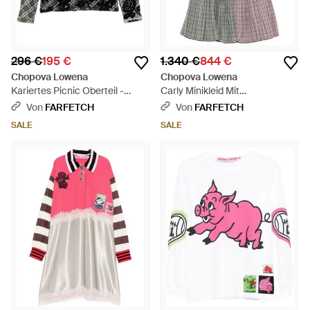
296 €
195 €
1.340 €
844 €
Chopova Lowena
Chopova Lowena
Kariertes Picnic Oberteil -
Carly Minikleid Mit
Schwarz
Schottenkaro - Pink
Von
FARFETCH
Von
FARFETCH
SALE
SALE