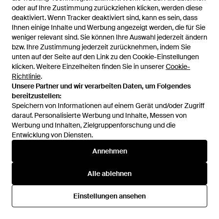
oder auf Ihre Zustimmung zurückziehen klicken, werden diese
oder auf Ihre Zustimmung zurückziehen klicken, werden diese
deaktiviert. Wenn Tracker deaktiviert sind, kann es sein, dass
deaktiviert. Wenn Tracker deaktiviert sind, kann es sein, dass
Ihnen einige Inhalte und Werbung angezeigt werden, die für Sie
Ihnen einige Inhalte und Werbung angezeigt werden, die für Sie
weniger relevant sind. Sie können Ihre Auswahl jederzeit ändern
weniger relevant sind. Sie können Ihre Auswahl jederzeit ändern
bzw. Ihre Zustimmung jederzeit zurücknehmen, indem Sie
bzw. Ihre Zustimmung jederzeit zurücknehmen, indem Sie
unten auf der Seite auf den Link zu den Cookie-Einstellungen
unten auf der Seite auf den Link zu den Cookie-Einstellungen
klicken. Weitere Einzelheiten finden Sie in unserer
klicken. Weitere Einzelheiten finden Sie in unserer
Cookie-
Cookie-
Richtlinie
Richtlinie
.
.
Unsere Partner und wir verarbeiten Daten, um Folgendes
Unsere Partner und wir verarbeiten Daten, um Folgendes
bereitzustellen:
bereitzustellen:
Speichern von Informationen auf einem Gerät und/oder Zugriff
Speichern von Informationen auf einem Gerät und/oder Zugriff
370 €
296 €
388 €
310 €
darauf. Personalisierte Werbung und Inhalte, Messen von
darauf. Personalisierte Werbung und Inhalte, Messen von
Chinti & Parker
Chinti & Parker
Werbung und Inhalten, Zielgruppenforschung und die
Werbung und Inhalten, Zielgruppenforschung und die
Midikleid Mit Kirschträgern -
Midikleid Mit Gestreiften
Entwicklung von Diensten.
Entwicklung von Diensten.
Blau
Trägern - Rot
Von
FARFETCH
Von
FARFETCH
Annehmen
Annehmen
SALE
SALE
Alle ablehnen
Alle ablehnen
Einstellungen ansehen
Einstellungen ansehen