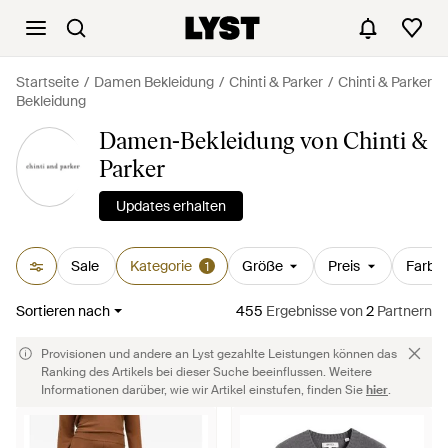
Startseite
Damen Bekleidung
Chinti & Parker
Chinti & Parker
Bekleidung
Damen-Bekleidung von Chinti &
Parker
Updates erhalten
Sale
Kategorie
Größe
Preis
Farbe
1
Sortieren nach
455
Ergebnisse
von
2
Partnern
Provisionen und andere an Lyst gezahlte Leistungen können das
Ranking des Artikels bei dieser Suche beeinflussen. Weitere
Informationen darüber, wie wir Artikel einstufen, finden Sie
hier
.