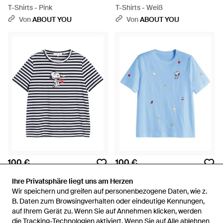
T-Shirts - Pink
T-Shirts - Weiß
Von
ABOUT YOU
Von
ABOUT YOU
100 €
100 €
Chinti & Parker
Chinti & Parker
Ihre Privatsphäre liegt uns am Herzen
Ihre Privatsphäre liegt uns am Herzen
T-Shirts - Blau
T-Shirt - Blau
Wir speichern und greifen auf personenbezogene Daten, wie z.
Wir speichern und greifen auf personenbezogene Daten, wie z.
Von
ABOUT YOU
Von
ABOUT YOU
B. Daten zum Browsingverhalten oder eindeutige Kennungen,
B. Daten zum Browsingverhalten oder eindeutige Kennungen,
auf Ihrem Gerät zu. Wenn Sie auf Annehmen klicken, werden
auf Ihrem Gerät zu. Wenn Sie auf Annehmen klicken, werden
die Tracking-Technologien aktiviert. Wenn Sie auf Alle ablehnen
die Tracking-Technologien aktiviert. Wenn Sie auf Alle ablehnen