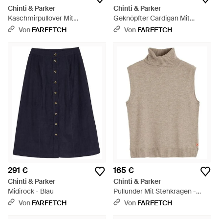
Chinti & Parker
Chinti & Parker
Kaschmirpullover Mit
Geknöpfter Cardigan Mit
Zopfmuster - Braun
Aufgesetzten Taschen - Lila
Von
FARFETCH
Von
FARFETCH
291 €
165 €
Chinti & Parker
Chinti & Parker
Midirock - Blau
Pullunder Mit Stehkragen -
Natur
Von
FARFETCH
Von
FARFETCH