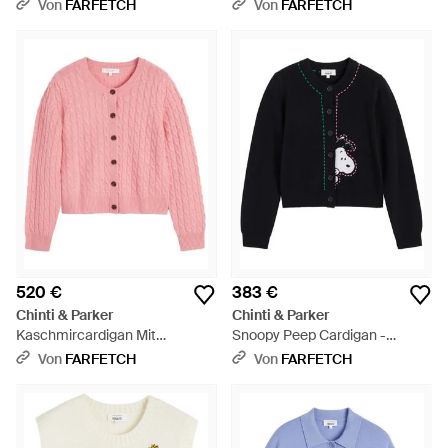
Raglanärmeln - Rot
Von
FARFETCH
Von
FARFETCH
520 €
383 €
Chinti & Parker
Chinti & Parker
Kaschmircardigan Mit
Snoopy Peep Cardigan -
Zopfmuster - Pink
Schwarz
Von
FARFETCH
Von
FARFETCH