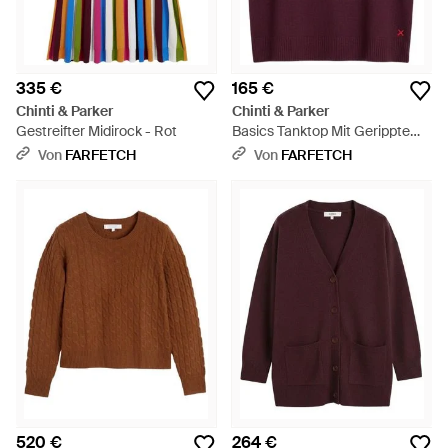
335 €
165 €
Chinti & Parker
Chinti & Parker
Gestreifter Midirock - Rot
Basics Tanktop Mit Geripptem
Besatz - Lila
Von
FARFETCH
Von
FARFETCH
520 €
264 €