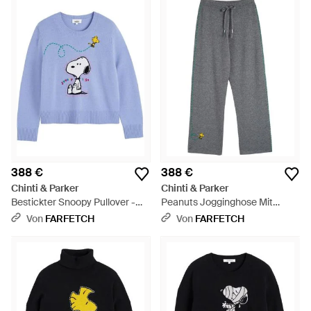
388 €
388 €
Chinti & Parker
Chinti & Parker
Bestickter Snoopy Pullover -
Peanuts Jogginghose Mit
Blau
Weitem Bein - Grau
Von
FARFETCH
Von
FARFETCH