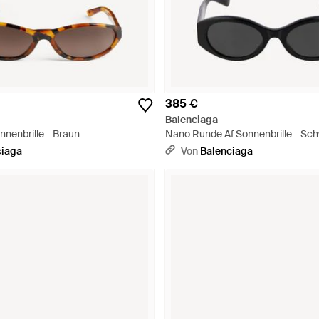
385 €
Balenciaga
nenbrille - Braun
Nano Runde Af Sonnenbrille - Sc
ciaga
Von
Balenciaga