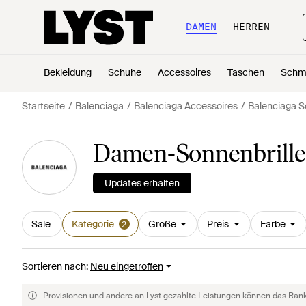
DAMEN
HERREN
Bekleidung
Schuhe
Accessoires
Taschen
Schm
Startseite
Balenciaga
Balenciaga Accessoires
Balenciaga S
Damen-Sonnenbrillen
Updates erhalten
Sale
Kategorie
Größe
Preis
Farbe
2
Sortieren nach
:
Neu eingetroffen
Provisionen und andere an Lyst gezahlte Leistungen können das Rankin