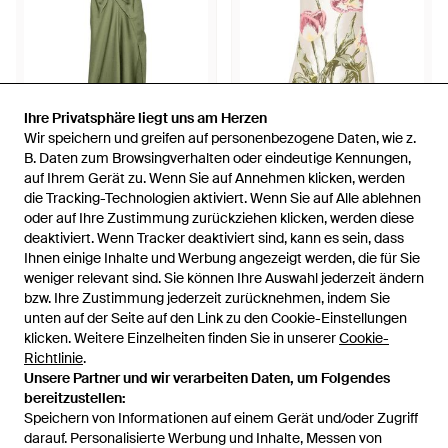
Ihre Privatsphäre liegt uns am Herzen
Ihre Privatsphäre liegt uns am Herzen
Wir speichern und greifen auf personenbezogene Daten, wie z.
Wir speichern und greifen auf personenbezogene Daten, wie z.
758 €
3.357 €
B. Daten zum Browsingverhalten oder eindeutige Kennungen,
B. Daten zum Browsingverhalten oder eindeutige Kennungen,
auf Ihrem Gerät zu. Wenn Sie auf Annehmen klicken, werden
auf Ihrem Gerät zu. Wenn Sie auf Annehmen klicken, werden
Amsale
Amsale
die Tracking-Technologien aktiviert. Wenn Sie auf Alle ablehnen
die Tracking-Technologien aktiviert. Wenn Sie auf Alle ablehnen
Satinkleid Mit Gehämmertem
Abendkleid Mit Pailletten - Weiß
oder auf Ihre Zustimmung zurückziehen klicken, werden diese
oder auf Ihre Zustimmung zurückziehen klicken, werden diese
Detail - Grün
Von
FARFETCH
Von
FARFETCH
deaktiviert. Wenn Tracker deaktiviert sind, kann es sein, dass
deaktiviert. Wenn Tracker deaktiviert sind, kann es sein, dass
AUSVERKAUFT
AUSVERKAUFT
Ihnen einige Inhalte und Werbung angezeigt werden, die für Sie
Ihnen einige Inhalte und Werbung angezeigt werden, die für Sie
weniger relevant sind. Sie können Ihre Auswahl jederzeit ändern
weniger relevant sind. Sie können Ihre Auswahl jederzeit ändern
bzw. Ihre Zustimmung jederzeit zurücknehmen, indem Sie
bzw. Ihre Zustimmung jederzeit zurücknehmen, indem Sie
unten auf der Seite auf den Link zu den Cookie-Einstellungen
unten auf der Seite auf den Link zu den Cookie-Einstellungen
klicken. Weitere Einzelheiten finden Sie in unserer
klicken. Weitere Einzelheiten finden Sie in unserer
Cookie-
Cookie-
Richtlinie
Richtlinie
.
.
Unsere Partner und wir verarbeiten Daten, um Folgendes
Unsere Partner und wir verarbeiten Daten, um Folgendes
bereitzustellen:
bereitzustellen:
Speichern von Informationen auf einem Gerät und/oder Zugriff
Speichern von Informationen auf einem Gerät und/oder Zugriff
darauf. Personalisierte Werbung und Inhalte, Messen von
darauf. Personalisierte Werbung und Inhalte, Messen von