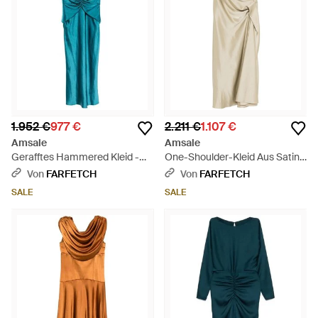
1.952 €
977 €
2.211 €
1.107 €
Amsale
Amsale
Gerafftes Hammered Kleid -
One-Shoulder-Kleid Aus Satin -
Blau
Natur
Von
FARFETCH
Von
FARFETCH
SALE
SALE