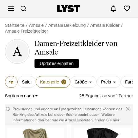
Startseite
Amsale
Amsale Bekleidung
Amsale Kleider
Amsale Freizeitkleider
Damen-Freizeitkleider von
A
Amsale
Updates erhalten
Sale
Kategorie
Größe
Preis
Farbe
3
Sortieren nach
28
Ergebnisse
von
1
Partner
Provisionen und andere an Lyst gezahlte Leistungen können das
Ranking des Artikels bei dieser Suche beeinflussen. Weitere
Informationen darüber, wie wir Artikel einstufen, finden Sie
hier
.