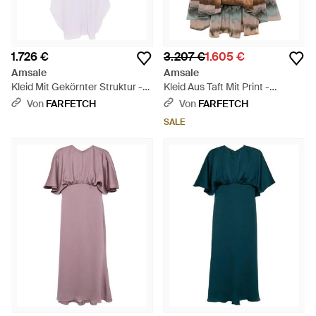
1.726 €
3.207 €
1.605 €
Amsale
Amsale
Kleid Mit Gekörnter Struktur -
Kleid Aus Taft Mit Print -
Weiß
Mehrfarbig
Von
FARFETCH
Von
FARFETCH
SALE