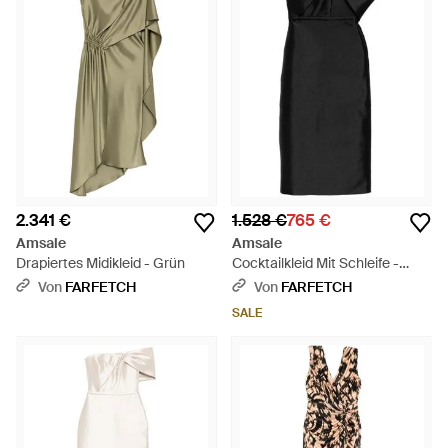
2.341 €
1.528 €
765 €
Amsale
Amsale
Drapiertes Midikleid - Grün
Cocktailkleid Mit Schleife -
Schwarz
Von
FARFETCH
Von
FARFETCH
SALE