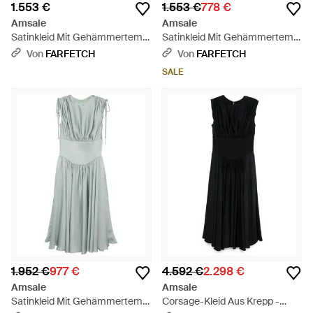
1.553 €
1.553 €
778 €
Amsale
Amsale
Satinkleid Mit Gehämmertem
Satinkleid Mit Gehämmertem
Detail - Lila
Detail - Grün
Von
FARFETCH
Von
FARFETCH
SALE
1.952 €
977 €
4.592 €
2.298 €
Amsale
Amsale
Satinkleid Mit Gehämmertem
Corsage-Kleid Aus Krepp -