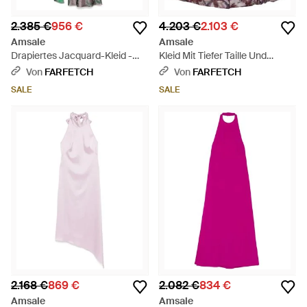
2.385 €
956 €
4.203 €
2.103 €
Amsale
Amsale
Drapiertes Jacquard-Kleid -
Kleid Mit Tiefer Taille Und
Grau
Bubble-Saum - Lila
Von
FARFETCH
Von
FARFETCH
SALE
SALE
2.168 €
869 €
2.082 €
834 €
Amsale
Amsale