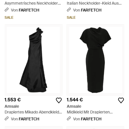
Asymmetrisches Neckholder-
Italian Neckholder-Kleid Aus
Kleid - Pink
Krepp - Pink
Von
FARFETCH
Von
FARFETCH
SALE
SALE
1.553 €
1.544 €
Amsale
Amsale
Drapiertes Mikado Abendkleid -
Midikleid Mit Drapierten
Schwarz
Akzenten - Schwarz
Von
FARFETCH
Von
FARFETCH