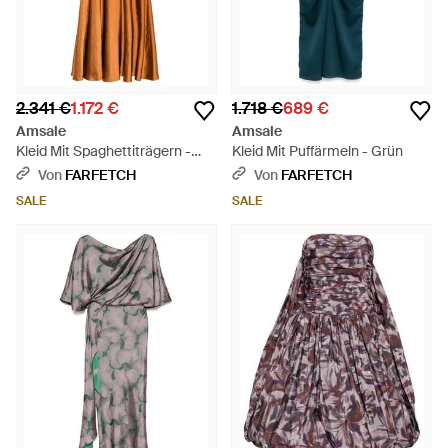
2.341 €
1.172 €
1.718 €
689 €
Amsale
Amsale
Kleid Mit Spaghettiträgern -
Kleid Mit Puffärmeln - Grün
Orange
Von
FARFETCH
Von
FARFETCH
SALE
SALE