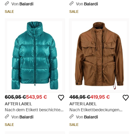
grau taubte - Braun
grün
Von
Balardi
Von
Balardi
SALE
SALE
605,95 €
543,95 €
466,95 €
419,95 €
AFTER LABEL
AFTER LABEL
Nach dem Etikett beschichten
Nach Etikettbedeckungen
grün - Blau
braun
Von
Balardi
Von
Balardi
SALE
SALE