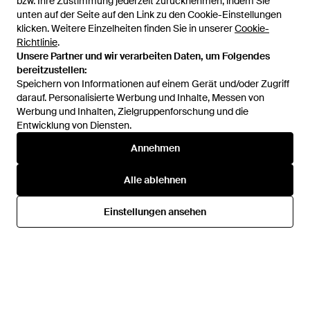
bzw. Ihre Zustimmung jederzeit zurücknehmen, indem Sie
bzw. Ihre Zustimmung jederzeit zurücknehmen, indem Sie
unten auf der Seite auf den Link zu den Cookie-Einstellungen
unten auf der Seite auf den Link zu den Cookie-Einstellungen
klicken. Weitere Einzelheiten finden Sie in unserer
klicken. Weitere Einzelheiten finden Sie in unserer
Cookie-
Cookie-
Richtlinie
Richtlinie
.
.
Unsere Partner und wir verarbeiten Daten, um Folgendes
Unsere Partner und wir verarbeiten Daten, um Folgendes
bereitzustellen:
bereitzustellen:
Speichern von Informationen auf einem Gerät und/oder Zugriff
Speichern von Informationen auf einem Gerät und/oder Zugriff
darauf. Personalisierte Werbung und Inhalte, Messen von
darauf. Personalisierte Werbung und Inhalte, Messen von
Werbung und Inhalten, Zielgruppenforschung und die
Werbung und Inhalten, Zielgruppenforschung und die
Entwicklung von Diensten.
Entwicklung von Diensten.
86 €
88 €
Annehmen
Annehmen
AFTER LABEL
AFTER LABEL
Jacke & Anorak - Blau
Jacke & Anorak - Pink
Alle ablehnen
Alle ablehnen
Von
YOOX
Von
YOOX
Einstellungen ansehen
Einstellungen ansehen