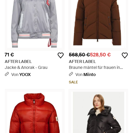
71 €
568,50 €
528,50 €
AFTER LABEL
AFTER LABEL
Jacke & Anorak - Grau
Braune mäntel für frauen in
helsinki - Braun
Von
YOOX
Von
Miinto
SALE