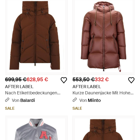
699,95 €
628,95 €
553,50 €
332 €
AFTER LABEL
AFTER LABEL
Nach Etikettbedeckungen
Kurze Daunenjacke Mit Hohem
braun
Kragen - Braun
Von
Balardi
Von
Miinto
SALE
SALE