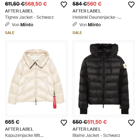
611,50 €
568,50 €
584 €
560 €
AFTER LABEL
AFTER LABEL
Tignes Jacket - Schwarz
Helsinki Daunenjacke -
Schwarz
Von
Miinto
Von
Miinto
SALE
SALE
665 €
550 €
511,50 €
AFTER LABEL
AFTER LABEL
Kapuzenjacke Mit
Blaine Jacket - Schwarz