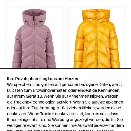
Ihre Privatsphäre liegt uns am Herzen
Ihre Privatsphäre liegt uns am Herzen
522,50 €
470,50 €
589 €
488 €
Wir speichern und greifen auf personenbezogene Daten, wie z.
Wir speichern und greifen auf personenbezogene Daten, wie z.
AFTER LABEL
AFTER LABEL
B. Daten zum Browsingverhalten oder eindeutige Kennungen,
B. Daten zum Browsingverhalten oder eindeutige Kennungen,
Rosa helsinki tel - Lila
Goldene mäntel für den winter -
auf Ihrem Gerät zu. Wenn Sie auf Annehmen klicken, werden
auf Ihrem Gerät zu. Wenn Sie auf Annehmen klicken, werden
Gelb
die Tracking-Technologien aktiviert. Wenn Sie auf Alle ablehnen
die Tracking-Technologien aktiviert. Wenn Sie auf Alle ablehnen
Von
Miinto
Von
Miinto
oder auf Ihre Zustimmung zurückziehen klicken, werden diese
oder auf Ihre Zustimmung zurückziehen klicken, werden diese
SALE
SALE
deaktiviert. Wenn Tracker deaktiviert sind, kann es sein, dass
deaktiviert. Wenn Tracker deaktiviert sind, kann es sein, dass
Ihnen einige Inhalte und Werbung angezeigt werden, die für Sie
Ihnen einige Inhalte und Werbung angezeigt werden, die für Sie
weniger relevant sind. Sie können Ihre Auswahl jederzeit ändern
weniger relevant sind. Sie können Ihre Auswahl jederzeit ändern