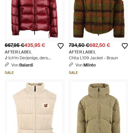
667,95 €
435,95 €
734,50 €
682,50 €
AFTER LABEL
AFTER LABEL
♪ Ich'm Derjenige, ders
Chita L109 Jacket - Braun
Verstanden ♪ - Rot
Von
Balardi
Von
Miinto
SALE
SALE