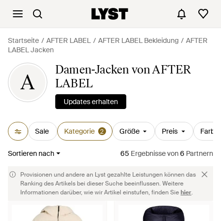
Startseite
AFTER LABEL
AFTER LABEL Bekleidung
AFTER
LABEL Jacken
Damen-Jacken von AFTER
A
LABEL
Updates erhalten
Sale
Kategorie
Größe
Preis
Farbe
2
Sortieren nach
65
Ergebnisse
von
6
Partnern
Provisionen und andere an Lyst gezahlte Leistungen können das
Ranking des Artikels bei dieser Suche beeinflussen. Weitere
Informationen darüber, wie wir Artikel einstufen, finden Sie
hier
.