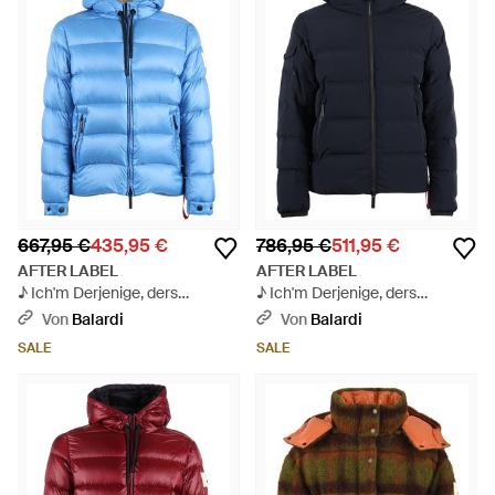
667,95 €
435,95 €
786,95 €
511,95 €
AFTER LABEL
AFTER LABEL
♪ Ich'm Derjenige, ders
♪ Ich'm Derjenige, ders
Verstanden ♪ - Blau
Verstanden ♪ - Blau
Von
Balardi
Von
Balardi
SALE
SALE