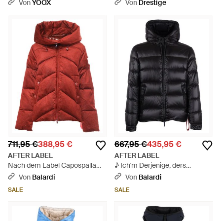
Natur
Von
YOOX
Von
Drestige
711,95 €
388,95 €
667,95 €
435,95 €
AFTER LABEL
AFTER LABEL
Nach dem Label Capospalla
♪ Ich'm Derjenige, ders
Donna - Rot
Verstanden ♪ - Schwarz
Von
Balardi
Von
Balardi
SALE
SALE