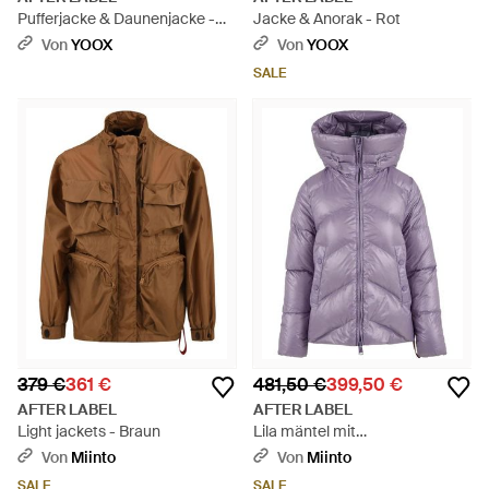
Pufferjacke & Daunenjacke -
Jacke & Anorak - Rot
Pink
Von
YOOX
Von
YOOX
SALE
379 €
361 €
481,50 €
399,50 €
AFTER LABEL
AFTER LABEL
Light jackets - Braun
Lila mäntel mit
hochgeschlossenem kragen
Von
Miinto
Von
Miinto
und seitentaschen - Lila
SALE
SALE