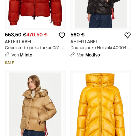
553,50 €
470,50 €
560 €
AFTER LABEL
AFTER LABEL
Gepolsterte jacke turkun051 -
Daunenjacke Helsinki A00042
Rot
Regular Fit - Schwarz
Von
Miinto
Von
Modivo
SALE