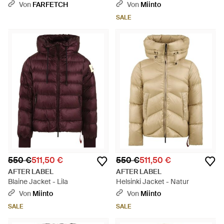
Reißverschluss - Natur
Von
FARFETCH
Von
Miinto
SALE
550 €
511,50 €
550 €
511,50 €
AFTER LABEL
AFTER LABEL
Blaine Jacket - Lila
Helsinki Jacket - Natur
Von
Miinto
Von
Miinto
SALE
SALE