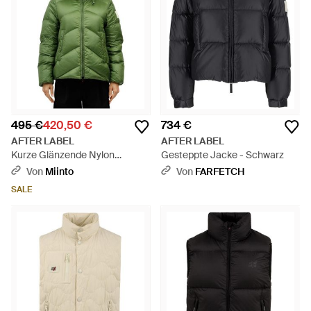
495 €
420,50 €
734 €
AFTER LABEL
AFTER LABEL
Kurze Glänzende Nylon
Gesteppte Jacke - Schwarz
Helsinki Jacke - Grün
Von
Miinto
Von
FARFETCH
SALE