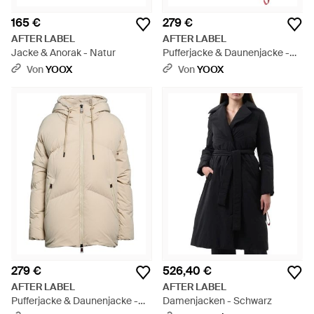
165 €
279 €
AFTER LABEL
AFTER LABEL
Jacke & Anorak - Natur
Pufferjacke & Daunenjacke -
Blau
Von
YOOX
Von
YOOX
279 €
526,40 €
AFTER LABEL
AFTER LABEL
Pufferjacke & Daunenjacke -
Damenjacken - Schwarz