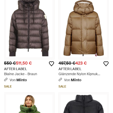
550 €
511,50 €
497,50 €
423 €
AFTER LABEL
AFTER LABEL
Blaine Jacke - Braun
Glänzende Nylon Kipnuk
Daunenjacke - Braun
Von
Miinto
Von
Miinto
SALE
SALE