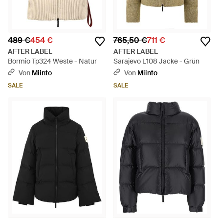
489 €
454 €
765,50 €
711 €
AFTER LABEL
AFTER LABEL
Bormio Tp324 Weste - Natur
Sarajevo L108 Jacke - Grün
Von
Miinto
Von
Miinto
SALE
SALE