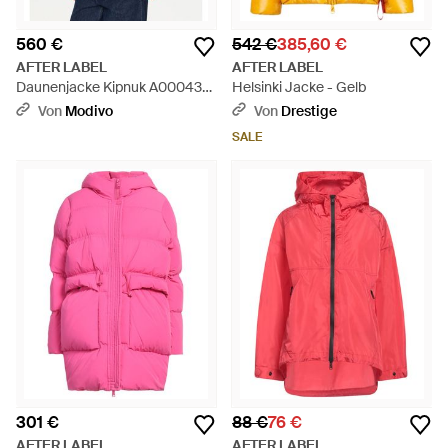
560 €
542 €
385,60 €
AFTER LABEL
AFTER LABEL
Daunenjacke Kipnuk A00043
Helsinki Jacke - Gelb
Regular Fit - Natur
Von
Modivo
Von
Drestige
SALE
301 €
88 €
76 €
AFTER LABEL
AFTER LABEL