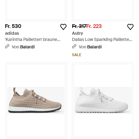
Fr. 530
Fr. 317
Fr. 223
adidas
Autry
'Karintha Pailletten' braune
Dallas Low Sparkling Pailletten
Stoffsneaker
Steel Sneakers - Weiß
Von
Balardi
Von
Balardi
SALE