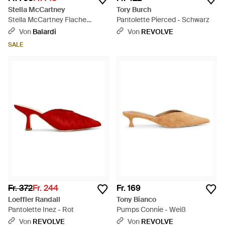
Stella McCartney
Tory Burch
Stella McCartney Flache
Pantolette Pierced - Schwarz
Schuhe Schwarz - Blau
Von
Balardi
Von
REVOLVE
SALE
Fr. 372
Fr. 244
Fr. 169
Loeffler Randall
Tony Bianco
Pantolette Inez - Rot
Pumps Connie - Weiß
Von
REVOLVE
Von
REVOLVE