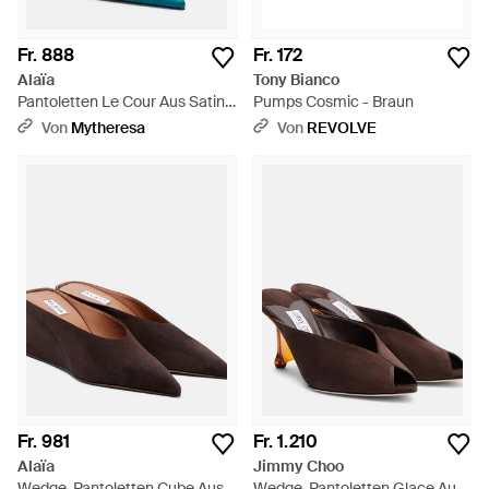
Fr. 888
Fr. 172
Alaïa
Tony Bianco
Pantoletten Le Cour Aus Satin -
Pumps Cosmic - Braun
Blau
Von
Mytheresa
Von
REVOLVE
Fr. 981
Fr. 1.210
Alaïa
Jimmy Choo
Wedge-Pantoletten Cube Aus
Wedge-Pantoletten Glace Aus