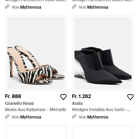
Veloursleder - Braun
Veloursleder - Braun
Von
Mytheresa
Von
Mytheresa
Fr. 888
Fr. 1.262
Gianvito Rossi
Alaïa
Mules Aus Kalbshaar - Mettallic
Wedges Invisible Aus Satin -
Schwarz
Von
Mytheresa
Von
Mytheresa