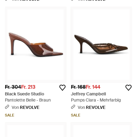
Fr. 304
Fr. 213
Fr. 168
Fr. 144
Black Suede Studio
Jeffrey Campbell
Pantolette Belle - Braun
Pumps Clara - Mehrfarbig
Von
REVOLVE
Von
REVOLVE
SALE
SALE