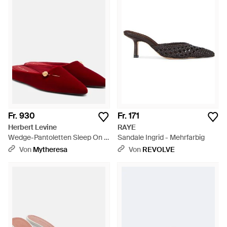
Fr. 930
Fr. 171
Herbert Levine
RAYE
Wedge-Pantoletten Sleep On It
Sandale Ingrid - Mehrfarbig
Aus Samt - Rot
Von
Mytheresa
Von
REVOLVE