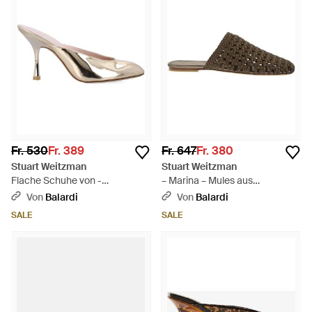
Fr. 530
Fr. 389
Fr. 647
Fr. 380
Stuart Weitzman
Stuart Weitzman
Flache Schuhe von -
– Marina – Mules aus
Mehrfarbig
gewebtem Satin mit spitzer
Von
Balardi
Von
Balardi
Zehenpartie - Braun
SALE
SALE