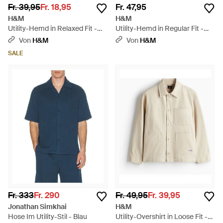
Fr. 39,95
Fr. 18,95
Fr. 47,95
H&M
H&M
Utility-Hemd in Relaxed Fit -
Utility-Hemd in Regular Fit -
Blau
Grün
Von
H&M
Von
H&M
SALE
Fr. 333
Fr. 290
Fr. 49,95
Fr. 39,95
Jonathan Simkhai
H&M
Hose Im Utility-Stil - Blau
Utility-Overshirt in Loose Fit -