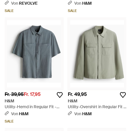
Natur
Von
REVOLVE
Von
H&M
SALE
SALE
Fr. 39,95
Fr. 17,95
Fr. 49,95
H&M
H&M
Utility-Hemd in Regular Fit -
Utility-Overshirt in Regular Fit -
Blau
Grün
Von
H&M
Von
H&M
SALE