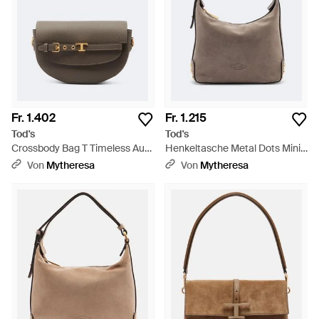
Saison. Weltbekannt für luxuriöses Leder in vielfältigen
Farbtönen und ausgefeilten Details, ist jedes wesentliche
Design zweifellos eine Schönheit. Zeitlos stilvoll, wird jede
sofort erkennbare Schultertasche die Jahreszeiten
überdauern und Ihrem Outfit einen Hauch von Klasse
verleihen. Schauen Sie sich heute noch diese Ausgabe der
zeitlosen Schultertaschen von Tod's an und nehmen Sie einen
Klassiker mit nach Hause.
Fr. 1.402
Fr. 1.215
Tod's
Tod's
Crossbody Bag T Timeless Aus
Henkeltasche Metal Dots Mini
Leder - Braun
Aus Veloursleder - Grau
Von
Mytheresa
Von
Mytheresa