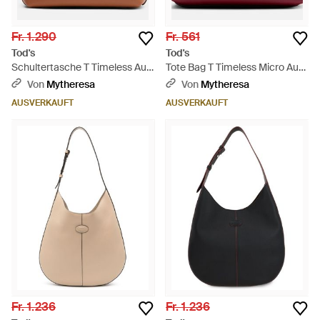
Fr. 1.290
Fr. 561
Tod's
Tod's
Schultertasche T Timeless Aus
Tote Bag T Timeless Micro Aus
Leder - Braun
Leder - Rot
Von
Mytheresa
Von
Mytheresa
AUSVERKAUFT
AUSVERKAUFT
Fr. 1.236
Fr. 1.236