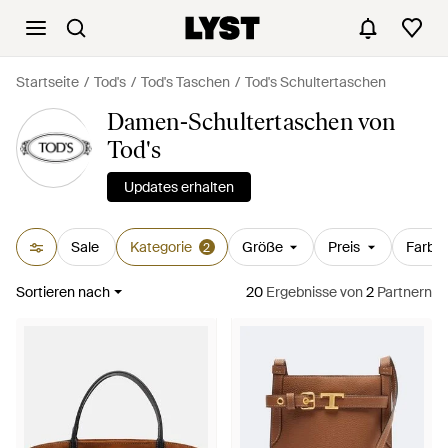
Startseite
Tod's
Tod's Taschen
Tod's Schultertaschen
Damen-Schultertaschen von
Tod's
Updates erhalten
Sale
Kategorie
Größe
Preis
Farbe
2
Sortieren nach
20
Ergebnisse
von
2
Partnern