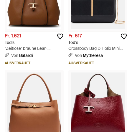
Fr. 1.621
Fr. 517
Tod's
Tod's
"Zeitlose" braune Lear-
Crossbody Bag Di Folio Mini
Einkaufstasche
Aus Leder - Schwarz
Von
Balardi
Von
Mytheresa
AUSVERKAUFT
AUSVERKAUFT