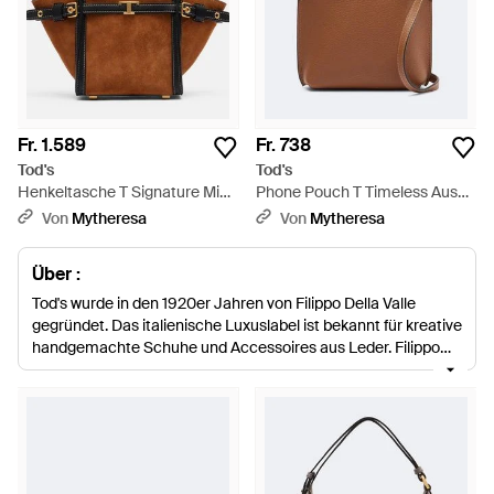
Fr. 1.589
Fr. 738
Tod's
Tod's
Henkeltasche T Signature Mini
Phone Pouch T Timeless Aus
Aus Veloursleder - Braun
Leder - Braun
Von
Mytheresa
Von
Mytheresa
Über :
Tod's wurde in den 1920er Jahren von Filippo Della Valle
gegründet. Das italienische Luxuslabel ist bekannt für kreative
handgemachte Schuhe und Accessoires aus Leder. Filippo
Della Valle begann seine Karriere als Schuhmacher im
ländlichen Italien und schuf eine ikonische Marke, die für
modernen Luxus steht. Heute sind Produkte von Tod's überall
auf der Welt für ihr luxuriöses Leder, sorgfältige Kunstfertigkeit
und führende Designs bekannt. Die Schultertaschen von Tod's
sind eine ausgezeichnete Investition für die kommende