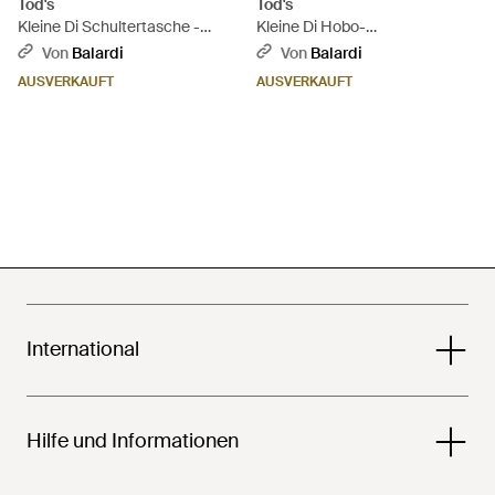
Tod's
Tod's
Kleine Di Schultertasche -
Kleine Di Hobo-
Natur
Lederhandtasche - Schwarz
Von
Balardi
Von
Balardi
AUSVERKAUFT
AUSVERKAUFT
International
Hilfe und Informationen