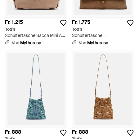
Fr. 1.215
Fr. 1.775
Tod's
Tod's
Schultertasche Sacca Mini Aus
Schultertasche
Veloursleder - Braun
T Timeless Small Aus
Von
Mytheresa
Von
Mytheresa
Veloursleder - Braun
Fr. 888
Fr. 888