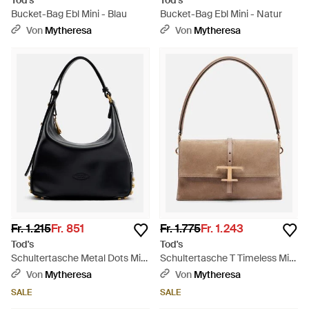
Tod's
Tod's
Bucket-Bag Ebl Mini - Blau
Bucket-Bag Ebl Mini - Natur
Von
Mytheresa
Von
Mytheresa
Fr. 1.215
Fr. 851
Fr. 1.775
Fr. 1.243
Tod's
Tod's
Schultertasche Metal Dots Mini
Schultertasche T Timeless Mini
Aus Leder - Schwarz
Aus Veloursleder - Braun
Von
Mytheresa
Von
Mytheresa
SALE
SALE