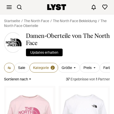
Startseite
The North Face
The North Face Bekleidung
The
North Face Oberteile
Damen-Oberteile von The North
Face
Updates erhalten
Sale
Kategorie
Größe
Preis
Farbe
2
Sortieren nach
37
Ergebnisse
von
1
Partner