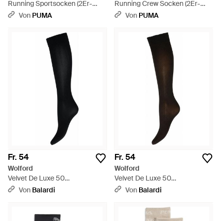
Running Sportsocken (2Er-
Running Crew Socken (2Er-
Pack) Accessoires - Weiß
Pack) Kleidung - Schwarz
Von
PUMA
Von
PUMA
Fr. 54
Fr. 54
Wolford
Wolford
Velvet De Luxe 50
Velvet De Luxe 50
Kniestrümpfe - Schwarz
Kniestrümpfe - Schwarz
Von
Balardi
Von
Balardi