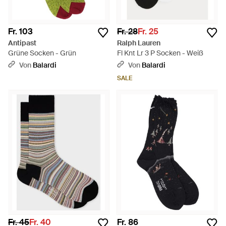
Fr. 103
Fr. 28
Fr. 25
Antipast
Ralph Lauren
Grüne Socken - Grün
Fl Knt Lr 3 P Socken - Weiß
Von
Balardi
Von
Balardi
SALE
Fr. 45
Fr. 40
Fr. 86