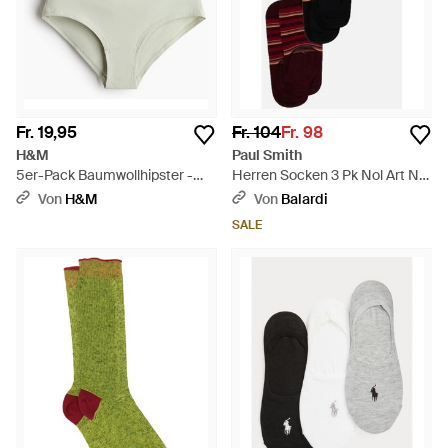
Fr. 19,95
Fr. 104
Fr. 98
H&M
Paul Smith
5er-Pack Baumwollhipster -
Herren Socken 3 Pk Nol Art No
Weiß
Sh - Blau
Von
H&M
Von
Balardi
SALE