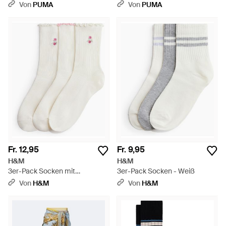
Kleidung - Grün
Pack) Kleidung - Weiß
Von
PUMA
Von
PUMA
Fr. 12,95
Fr. 9,95
H&M
H&M
3er-Pack Socken mit
3er-Pack Socken - Weiß
Overlockdetail - Weiß
Von
H&M
Von
H&M