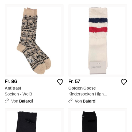
Fr. 86
Fr. 57
Antipast
Golden Goose
Socken - Weiß
Kindersocken High
Rib/Streifen/Distressed - Weiß
Von
Balardi
Von
Balardi