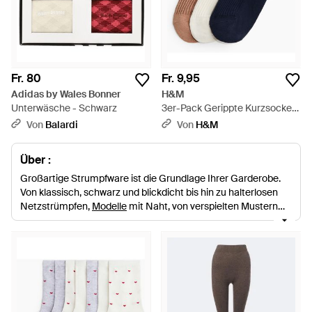
Fr. 80
Fr. 9,95
Adidas by Wales Bonner
H&M
Unterwäsche - Schwarz
3er-Pack Gerippte Kurzsocken
- Blau
Von
Balardi
Von
H&M
Über :
Großartige Strumpfware ist die Grundlage Ihrer Garderobe.
Von klassisch, schwarz und blickdicht bis hin zu halterlosen
Netzstrümpfen,
Modelle
mit Naht, von verspielten Mustern
und gemütlichen Overknee-
Socken
bis hin zu
Strumpfhosen
mit Perlen verziert; finden Sie Ihre Lieblingsmodelle für den
Alltag und machen sofort Eindruck. Durchstöbern Sie die
beliebteste Strumpfware von
Wolford
,
Falke
,
Agent
Provocateur
,
ASOS
,
Hue
und vielen mehr.