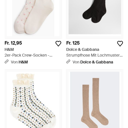
Fr. 12,95
Fr. 125
H&M
Dolce & Gabbana
2er-Pack Crew-Socken -
Strumpfhose Mit Lochmuster
Mehrfarbig
Und Logo - Schwarz
Von
H&M
Von
Dolce & Gabbana