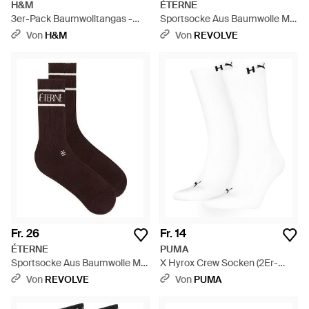
H&M
ÉTERNE
3er-Pack Baumwolltangas -
Sportsocke Aus Baumwolle Mit
Schwarz
Logo - Weiß
Von
H&M
Von
REVOLVE
Fr. 26
Fr. 14
ÉTERNE
PUMA
Sportsocke Aus Baumwolle Mit
X Hyrox Crew Socken (2Er-
Logo - Schwarz
Pack) Accessoires - Weiß
Von
REVOLVE
Von
PUMA