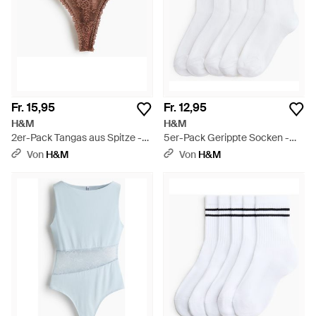
Fr. 15,95
Fr. 12,95
H&M
H&M
2er-Pack Tangas aus Spitze -
5er-Pack Gerippte Socken -
Braun
Weiß
Von
H&M
Von
H&M