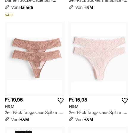
Damen Socke Cable Sig -
2er-Pack Socken mit Spitze -
Schwarz
Weiß
Von
Balardi
Von
H&M
SALE
Fr. 19,95
Fr. 15,95
H&M
H&M
2er-Pack Tangas aus Spitze -
2er-Pack Tangas aus Spitze -
Pink
Pink
Von
H&M
Von
H&M