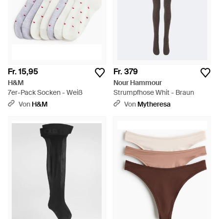
Fr. 15,95
Fr. 379
H&M
Nour Hammour
7er-Pack Socken - Weiß
Strumpfhose Whit - Braun
Von
H&M
Von
Mytheresa