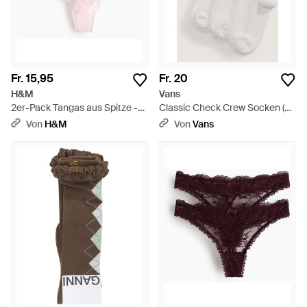
Fr. 15,95
Fr. 20
H&M
Vans
2er-Pack Tangas aus Spitze -
Classic Check Crew Socken (3
Pink
Paar) Größe: Xs (31-34) - Weiß
Von
H&M
Von
Vans