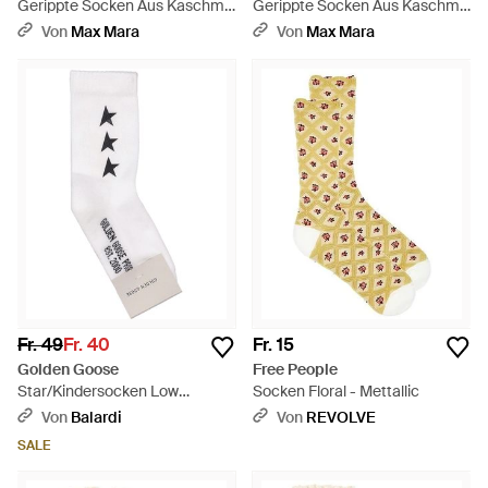
Gerippte Socken Aus Kaschmir
Gerippte Socken Aus Kaschmir
- Braun
- Weiß
Von
Max Mara
Von
Max Mara
Fr. 49
Fr. 40
Fr. 15
Golden Goose
Free People
Star/Kindersocken Low
Socken Floral - Mettallic
Rib/Seitensterne Poly bedruckt
Von
Balardi
Von
REVOLVE
- Weiß
SALE