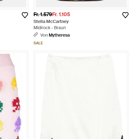
Fr. 1.579
Fr. 1.105
Stella McCartney
Midirock - Braun
Von
Mytheresa
SALE