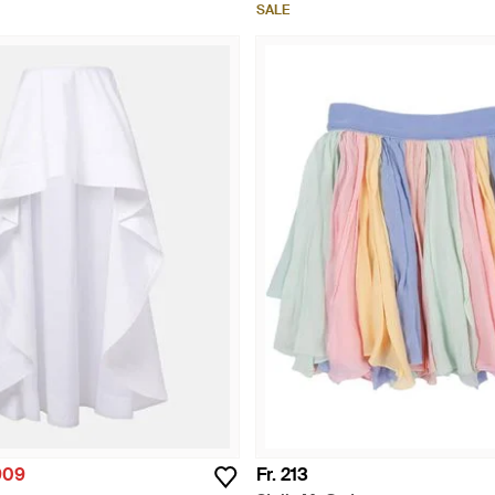
SALE
 909
Fr. 213