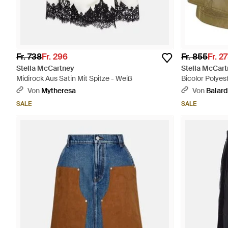
Fr. 738
Fr. 296
Fr. 855
Fr. 2
Stella McCartney
Stella McCar
Midirock Aus Satin Mit Spitze - Weiß
Bicolor Polyes
Von
Mytheresa
Von
Balard
SALE
SALE