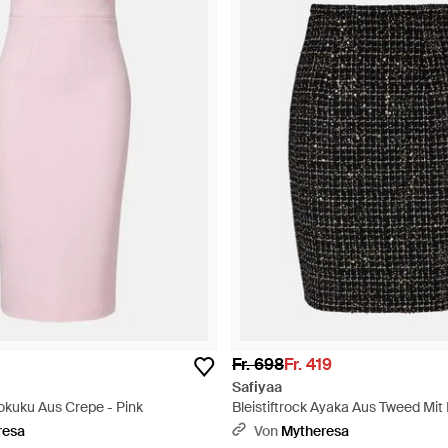
Fr. 698
Fr. 419
Safiyaa
Hokuku Aus Crepe - Pink
Bleistiftrock Ayaka Aus Tweed Mit P
Schwarz
resa
Von
Mytheresa