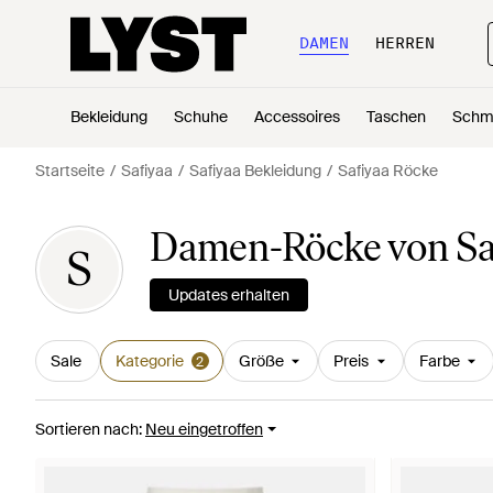
DAMEN
HERREN
Bekleidung
Schuhe
Accessoires
Taschen
Schm
Startseite
Safiyaa
Safiyaa Bekleidung
Safiyaa Röcke
Damen-Röcke von Sa
S
Updates erhalten
Sale
Kategorie
Größe
Preis
Farbe
2
Sortieren nach
:
Neu eingetroffen