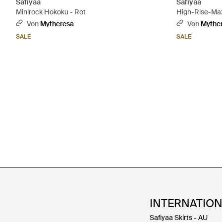
Safiyaa
Safiyaa
Minirock Hokoku - Rot
High-Rise-Max
Von
Mytheresa
Von
Mythe
SALE
SALE
INTERNATIO
Safiyaa Skirts - AU