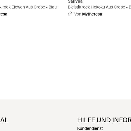
Safiyaa
irock Elowen Aus Crepe - Blau
Bleistiftrock Hokoku Aus Crepe - 
resa
Von
Mytheresa
NAL
HILFE UND INFO
Kundendienst