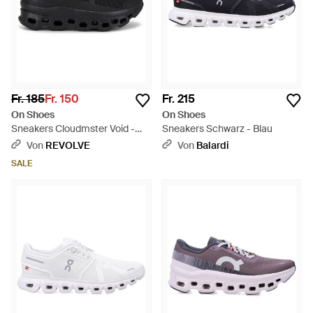
Fr. 185
Fr. 150
Fr. 215
On Shoes
On Shoes
Sneakers Cloudmster Void -
Sneakers Schwarz - Blau
Schwarz
Von
REVOLVE
Von
Balardi
SALE