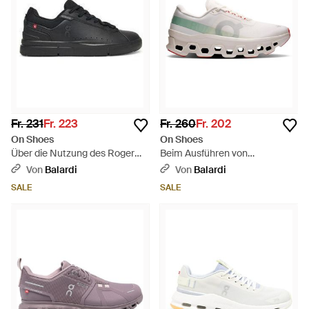
Fr. 231
Fr. 223
Fr. 260
Fr. 202
On Shoes
On Shoes
Über die Nutzung des Roger
Beim Ausführen von
Advantage - Schwarz
Cloudmonster One - Weiß
Von
Balardi
Von
Balardi
SALE
SALE