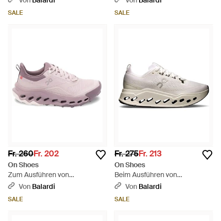
Von
Balardi
Von
Balardi
SALE
SALE
Fr. 260
Fr. 202
Fr. 275
Fr. 213
On Shoes
On Shoes
Zum Ausführen von
Beim Ausführen von
Cloudhorizon 2 - Pink
Cloudsurfer Max - Weiß
Von
Balardi
Von
Balardi
SALE
SALE