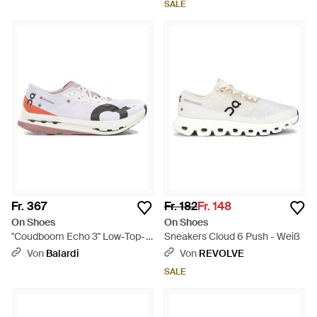
SALE
Fr. 367
Fr. 182
Fr. 148
On Shoes
On Shoes
"Coudboom Echo 3" Low-Top-
Sneakers Cloud 6 Push - Weiß
Sneaker. - Weiß
Von
Balardi
Von
REVOLVE
SALE