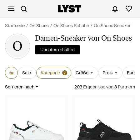
Startseite
On Shoes
On Shoes Schuhe
On Shoes Sneaker
Damen-Sneaker von On Shoes
O
Updates erhalten
Sale
Kategorie
Größe
Preis
Farbe
2
Sortieren nach
203
Ergebnisse
von
3
Partnern