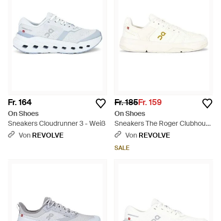
Fr. 164
Fr. 185
Fr. 159
On Shoes
On Shoes
Sneakers Cloudrunner 3 - Weiß
Sneakers The Roger Clubhouse
Ace - Weiß
Von
REVOLVE
Von
REVOLVE
SALE