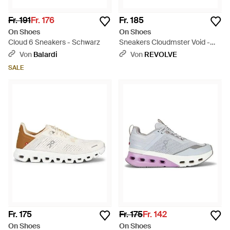
Fr. 191
Fr. 176
Fr. 185
On Shoes
On Shoes
Cloud 6 Sneakers - Schwarz
Sneakers Cloudmster Void -
Mehrfarbig
Von
Balardi
Von
REVOLVE
SALE
Fr. 175
Fr. 175
Fr. 142
On Shoes
On Shoes