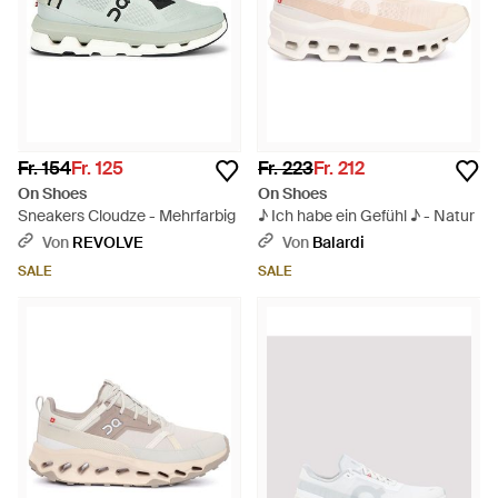
Fr. 154
Fr. 125
Fr. 223
Fr. 212
On Shoes
On Shoes
Sneakers Cloudze - Mehrfarbig
♪ Ich habe ein Gefühl ♪ - Natur
Von
REVOLVE
Von
Balardi
SALE
SALE