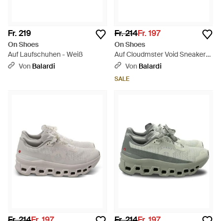
Fr. 219
Fr. 214
Fr. 197
On Shoes
On Shoes
Auf Laufschuhen - Weiß
Auf Cloudmster Void Sneakers
- Schwarz
Von
Balardi
Von
Balardi
SALE
Fr. 214
Fr. 197
Fr. 214
Fr. 197