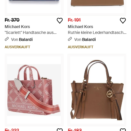
Fr. 370
Fr. 191
Michael Kors
Michael Kors
"Scarlett" Handtasche aus
Ruthie kleine Lederhandtasche
Kieselleder. - Blau
- Braun
Von
Balardi
Von
Balardi
AUSVERKAUFT
AUSVERKAUFT
Fr. 222
Fr. 183