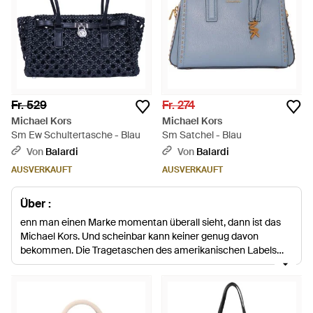
Fr. 529
Fr. 274
Michael Kors
Michael Kors
Sm Ew Schultertasche - Blau
Sm Satchel - Blau
Von
Balardi
Von
Balardi
AUSVERKAUFT
AUSVERKAUFT
Über :
enn man einen Marke momentan überall sieht, dann ist das
Michael Kors. Und scheinbar kann keiner genug davon
bekommen. Die Tragetaschen des amerikanischen Labels
sieht man Stars wie Selena Gomez, Jessica Alba, Blake Lively
und Miranda Kerr tragen, um nur ein paar zu erwähnen. Mit
ihren glänzenden Metall-Details, praktischen Fächern und
einer Auswahl an vielen Farben, kann diese Tragetaschen