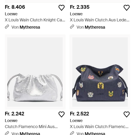
Fr. 8.406
Fr. 2.335
Loewe
Loewe
X Louis Wain Clutch Knight Cat
X Louis Wain Clutch Aus Leder
Mit Leder - Grün
- Schwarz
Von
Mytheresa
Von
Mytheresa
Fr. 2.242
Fr. 2.522
Loewe
Loewe
Clutch Flamenco Mini Aus
X Louis Wain Clutch Flamenco
Metallic-Leder - Weiß
Cats Medium Aus Denim - Blau
Von
Mytheresa
Von
Mytheresa