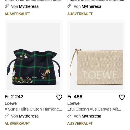
Leder - Grau
Aus Canvas - Grün
Von
Mytheresa
Von
Mytheresa
AUSVERKAUFT
AUSVERKAUFT
Fr. 2.242
Fr. 486
Loewe
Loewe
X Suna Fujita Clutch Flamenco
Etui Oblong Aus Canvas Mit
Bunnies Small - Grün
Leder - Natur
Von
Mytheresa
Von
Mytheresa
AUSVERKAUFT
AUSVERKAUFT