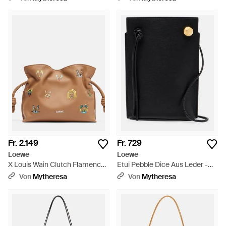
Fr. 2.149
Fr. 729
Loewe
Loewe
X Louis Wain Clutch Flamenco
Etui Pebble Dice Aus Leder -
Cats Mini - Braun
Schwarz
Von
Mytheresa
Von
Mytheresa