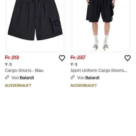
von Sportbekleidung zu kreieren: Kleidung, die sowohl bei
funktioneller Kleidung als auch bei modernem Design führend
ist. Denken Sie an wogende, gesteppte Designs in Mesh-
Overlay und das typische Schwarz, das mit Farbpops und
Akzenten durchzogen ist.
Fr. 213
Fr. 237
Y-3
Y-3
Cargo-Shorts - Blau
Sport Uniform Cargo Shorts
With Elasticated Waistb -
Von
Balardi
Von
Balardi
Schwarz
AUSVERKAUFT
AUSVERKAUFT