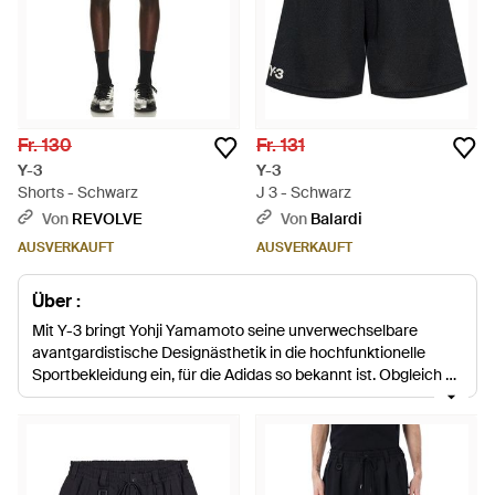
Fr. 130
Fr. 131
Y-3
Y-3
Shorts - Schwarz
J 3 - Schwarz
Von
REVOLVE
Von
Balardi
AUSVERKAUFT
AUSVERKAUFT
Über :
Mit Y-3 bringt Yohji Yamamoto seine unverwechselbare
avantgardistische Designästhetik in die hochfunktionelle
Sportbekleidung ein, für die Adidas so bekannt ist. Obgleich er
ein Schneidermeister ist, ist der Designer doch für seine
Experimente mit Volumen und Proportion bekannt, die oft
innovative Silhouetten schaffen, die die Figur eher verhüllen
als betonen. Mit Y-3 werden diese avantgardistischen
Designs aus technischen Stoffen gefertigt, um eine neue Art