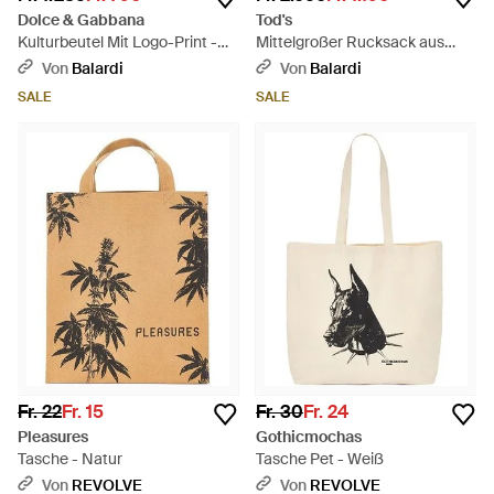
Dolce & Gabbana
Tod's
Kulturbeutel Mit Logo-Print -
Mittelgroßer Rucksack aus
Schwarz
Stoff und Leder - Schwarz
Von
Balardi
Von
Balardi
SALE
SALE
Fr. 22
Fr. 15
Fr. 30
Fr. 24
Pleasures
Gothicmochas
Tasche - Natur
Tasche Pet - Weiß
Von
REVOLVE
Von
REVOLVE