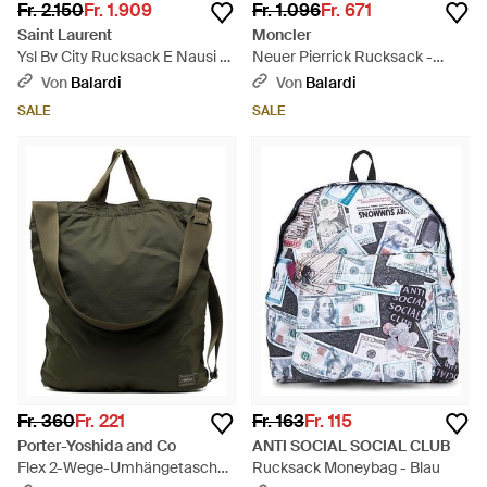
Fr. 2.150
Fr. 1.909
Fr. 1.096
Fr. 671
Saint Laurent
Moncler
Ysl Bv City Rucksack E Nausi -
Neuer Pierrick Rucksack -
Schwarz
Schwarz
Von
Balardi
Von
Balardi
SALE
SALE
Fr. 360
Fr. 221
Fr. 163
Fr. 115
Porter-Yoshida and Co
ANTI SOCIAL SOCIAL CLUB
Flex 2-Wege-Umhängetasche
Rucksack Moneybag - Blau