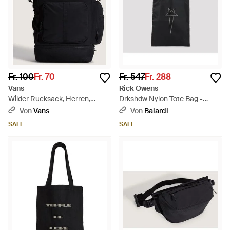
Fr. 100
Fr. 70
Fr. 547
Fr. 288
Vans
Rick Owens
Wilder Rucksack, Herren,
Drkshdw Nylon Tote Bag -
Größe - Schwarz
Schwarz
Von
Vans
Von
Balardi
SALE
SALE