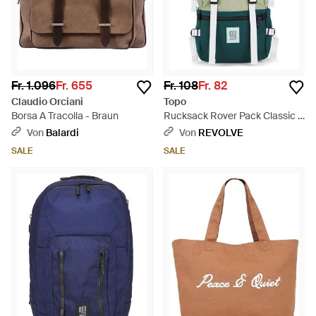
Fr. 1.096
Fr. 655
Fr. 108
Fr. 82
Claudio Orciani
Topo
Borsa A Tracolla - Braun
Rucksack Rover Pack Classic -
Grün
Von
Balardi
Von
REVOLVE
SALE
SALE