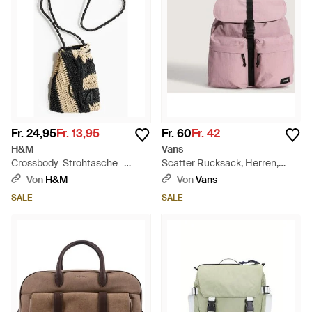
Fr. 24,95
Fr. 13,95
Fr. 60
Fr. 42
H&M
Vans
Crossbody-Strohtasche -
Scatter Rucksack, Herren,
Schwarz
Größe - Pink
Von
H&M
Von
Vans
SALE
SALE