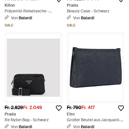
Kiton
Prada
Polyamid-Reisetasche -
Beauty Case - Schwarz
Schwarz
Von
Balardi
Von
Balardi
SALE
SALE
Fr. 2.829
Fr. 2.049
Fr. 790
Fr. 417
Prada
Etro
Re Nylon Bag - Schwarz
Großer Beutel aus Jacquard-
Nylon - Blau
Von
Balardi
Von
Balardi