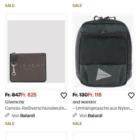
SALE
SALE
Fr. 847
Fr. 625
Fr. 130
Fr. 116
Givenchy
and wander
Canvas-Reißverschlussbeutel
– Umhängetasche aus Nylon
- Grau
mit Logo - Schwarz
Von
Balardi
Von
Balardi
SALE
SALE