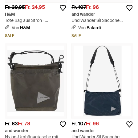
Fr. 39,95
Fr. 24,95
Fr. 107
Fr. 96
H&M
and wander
Tote Bag aus Stroh -
Und Wander Sil Sacoche
Mehrfarbig
Umhängetasche - Schwarz
Von
H&M
Von
Balardi
SALE
SALE
Fr. 83
Fr. 78
Fr. 107
Fr. 96
and wander
and wander
Nylon-Umhängetasche mit
Und Wander Sil Sacoche