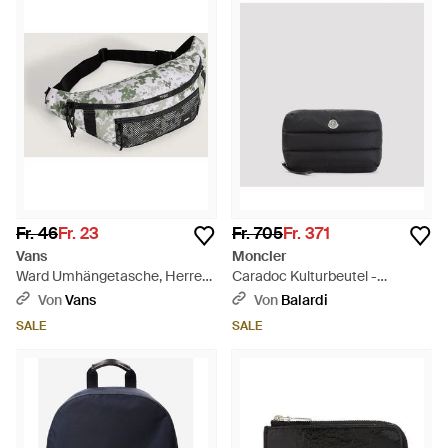
Fr. 46
Fr. 23
Fr. 705
Fr. 371
Vans
Moncler
Ward Umhängetasche, Herren,
Caradoc Kulturbeutel -
Größe - Mettallic
Schwarz
Von
Vans
Von
Balardi
SALE
SALE