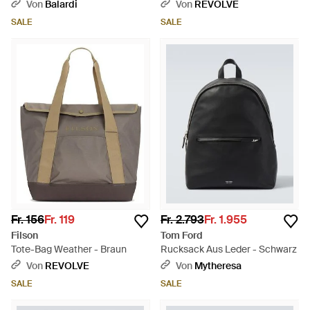
- Grün
Von
Balardi
Von
REVOLVE
SALE
SALE
Fr. 156
Fr. 119
Fr. 2.793
Fr. 1.955
Filson
Tom Ford
Tote-Bag Weather - Braun
Rucksack Aus Leder - Schwarz
Von
REVOLVE
Von
Mytheresa
SALE
SALE