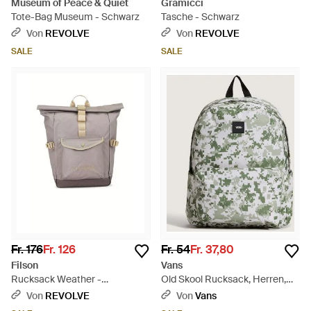
Museum of Peace & Quiet
Gramicci
Tote-Bag Museum - Schwarz
Tasche - Schwarz
Von
REVOLVE
Von
REVOLVE
SALE
SALE
Fr. 176
Fr. 126
Fr. 54
Fr. 37,80
Filson
Vans
Rucksack Weather -
Old Skool Rucksack, Herren,
Mehrfarbig
Größe - Grau
Von
REVOLVE
Von
Vans