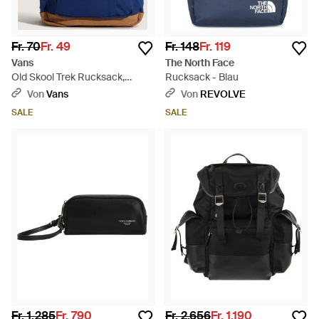
Fr. 70
Fr. 49
Fr. 148
Fr. 119
Vans
The North Face
Old Skool Trek Rucksack,
Rucksack - Blau
Herren, Größe - Blau
Von
Vans
Von
REVOLVE
SALE
SALE
Fr. 1.285
Fr. 790
Fr. 2.656
Fr. 1.190