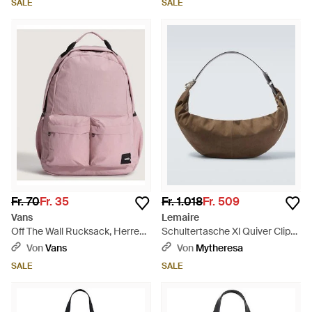
SALE
SALE
Fr. 70
Fr. 35
Fr. 1.018
Fr. 509
Vans
Lemaire
Off The Wall Rucksack, Herren,
Schultertasche Xl Quiver Clip
Größe - Pink
Aus Canvas - Braun
Von
Vans
Von
Mytheresa
SALE
SALE