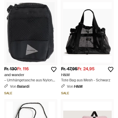
Fr. 130
Fr. 116
Fr. 47,95
Fr. 24,95
and wander
H&M
– Umhängetasche aus Nylon
Tote Bag aus Mesh - Schwarz
mit Logo - Schwarz
Von
Balardi
Von
H&M
SALE
SALE