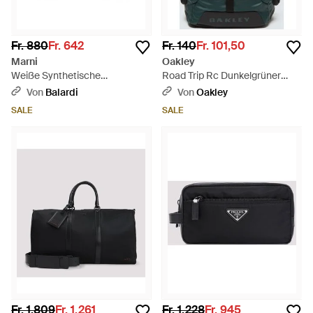
Fr. 880
Fr. 642
Fr. 140
Fr. 101,50
Marni
Oakley
Weiße Synthetische
Road Trip Rc Dunkelgrüner
Crossbody-Tasche - Natur
Rucksack
Von
Balardi
Von
Oakley
SALE
SALE
Fr. 1.809
Fr. 1.261
Fr. 1.228
Fr. 945