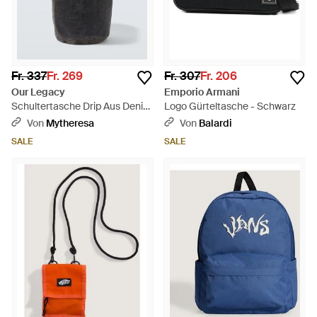
Fr. 337
Fr. 269
Fr. 307
Fr. 206
Our Legacy
Emporio Armani
Schultertasche Drip Aus Denim
Logo Gürteltasche - Schwarz
- Schwarz
Von
Mytheresa
Von
Balardi
SALE
SALE