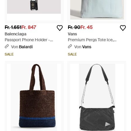
Fr. 1.651
Fr. 847
Fr. 90
Fr. 45
Balenciaga
Vans
Passport Phone Holder -
Premium Pergs Tote Ice,
Schwarz
Herren, Größe - Blau
Von
Balardi
Von
Vans
SALE
SALE