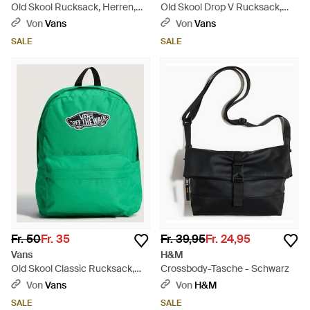
Old Skool Rucksack, Herren,
Old Skool Drop V Rucksack,
Größe - Orange
Herren, Größe - Braun
Von
Vans
Von
Vans
SALE
SALE
Fr. 50
Fr. 35
Fr. 39,95
Fr. 24,95
Vans
H&M
Old Skool Classic Rucksack,
Crossbody-Tasche - Schwarz
Herren, Größe - Grün
Von
Vans
Von
H&M
SALE
SALE