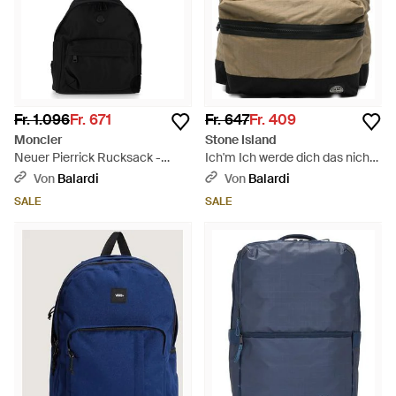
Fr. 1.096
Fr. 671
Fr. 647
Fr. 409
Moncler
Stone Island
Neuer Pierrick Rucksack -
Ich'm Ich werde dich das nicht
Schwarz
tun lassen. - Grün
Von
Balardi
Von
Balardi
SALE
SALE