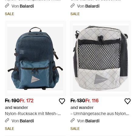
Logo - Schwarz
Umhängetasche - Blau
Von
Balardi
Von
Balardi
SALE
SALE
Fr. 190
Fr. 172
Fr. 130
Fr. 116
and wander
and wander
Nylon-Rucksack mit Mesh-
– Umhängetasche aus Nylon
Einsätzen - Blau
mit Logo - Weiß
Von
Balardi
Von
Balardi
SALE
SALE