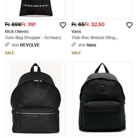
Fr. 698
Fr. 391
Fr. 65
Fr. 32,50
Rick Owens
Vans
Tote-Bag Shopper - Schwarz
Trek-Rec Breeze Sling
Umhängetasche, Herren,
Von
REVOLVE
Von
Vans
Größe - Schwarz
SALE
SALE