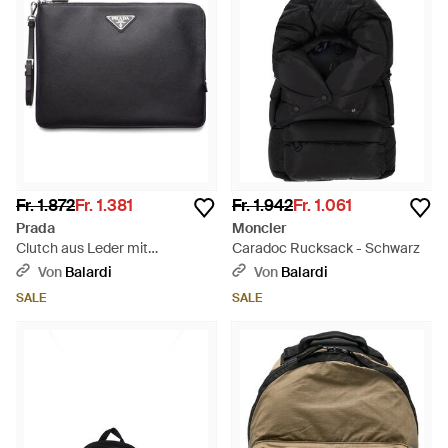
Fr. 1.872
Fr. 1.381
Fr. 1.942
Fr. 1.061
Prada
Moncler
Clutch aus Leder mit
Caradoc Rucksack - Schwarz
dreieckigem Logo - Schwarz
Von
Balardi
Von
Balardi
SALE
SALE