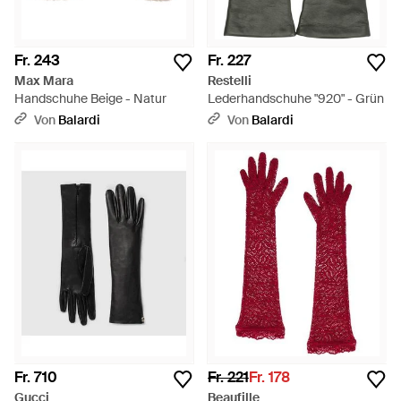
Fr. 243
Fr. 227
Max Mara
Restelli
Handschuhe Beige - Natur
Lederhandschuhe "920" - Grün
Von
Balardi
Von
Balardi
Fr. 710
Fr. 221
Fr. 178
Gucci
Beaufille