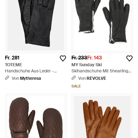
Fr. 281
Fr. 233
Fr. 143
TOTEME
MY Sunday Ski
Handschuhe Aus Leder -
Skihandschuhe Mit Shearling
Schwarz
Wanderlust - Schwarz
Von
Mytheresa
Von
REVOLVE
SALE