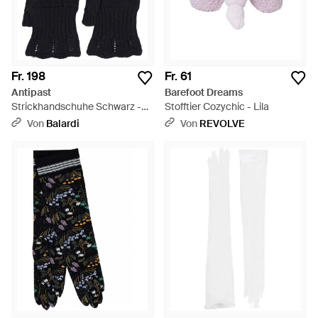
Fr. 198
Fr. 61
Antipast
Barefoot Dreams
Strickhandschuhe Schwarz -
Stofftier Cozychic - Lila
Schwarz
Von
Balardi
Von
REVOLVE