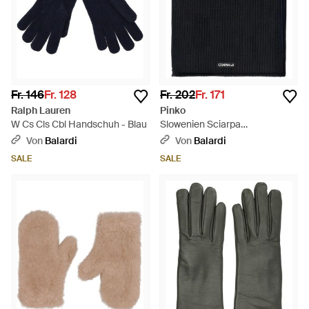
Fr. 146
Fr. 128
Fr. 202
Fr. 171
Ralph Lauren
Pinko
W Cs Cls Cbl Handschuh - Blau
Slowenien Sciarpa
Halbenglisch - Schwarz
Von
Balardi
Von
Balardi
SALE
SALE