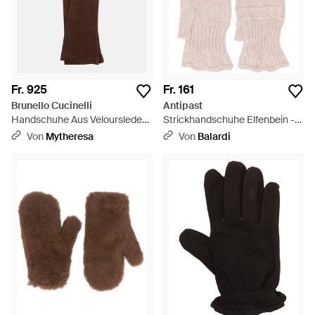
Fr. 925
Fr. 161
Brunello Cucinelli
Antipast
Handschuhe Aus Veloursleder -
Strickhandschuhe Elfenbein -
Braun
Natur
Von
Mytheresa
Von
Balardi