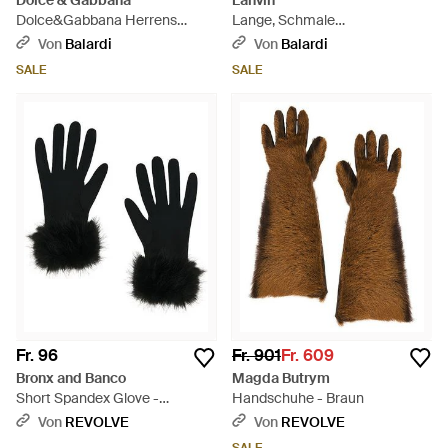
Dolce & Gabbana
Lanvin
Dolce&Gabbana Herrens
Lange, Schmale
Handschuhe Leder Schwarz -
Wildlederhandschuhe - Braun
Von
Balardi
Von
Balardi
Schwarz
SALE
SALE
Fr. 96
Fr. 901
Fr. 609
Bronx and Banco
Magda Butrym
Short Spandex Glove -
Handschuhe - Braun
Schwarz
Von
REVOLVE
Von
REVOLVE