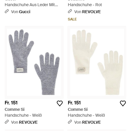
Handschuhe Aus Leder Mit
Handschuhe - Rot
Doppel G, Größe - Schwarz
Von
Gucci
Von
REVOLVE
SALE
Fr. 151
Fr. 151
Comme Si
Comme Si
Handschuhe - Weiß
Handschuhe - Weiß
Von
REVOLVE
Von
REVOLVE