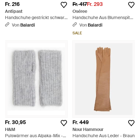
Fr. 216
Fr. 417
Fr. 293
Antipast
Oséree
Handschuhe gestrickt schwarz
Handschuhe Aus Blumenspitze
- Grau
- Weiß
Von
Balardi
Von
Balardi
SALE
Fr. 30,95
Fr. 449
H&M
Nour Hammour
Pulswärmer aus Alpaka-Mix -
Handschuhe Aus Leder - Braun