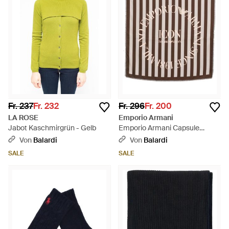
Fr. 237
Fr. 232
Fr. 296
Fr. 200
LA ROSE
Emporio Armani
Jabot Kaschmirgrün - Gelb
Emporio Armani Capsule
Vorgestreiftes Seidenfoulard -
Von
Balardi
Von
Balardi
Schwarz
SALE
SALE