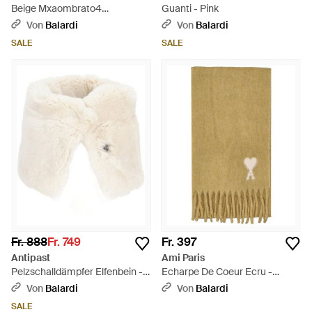
Beige Mxaombrato4
Guanti - Pink
Handschuhe - Weiß
Von
Balardi
Von
Balardi
SALE
SALE
Fr. 888
Fr. 749
Fr. 397
Antipast
Ami Paris
Pelzschalldämpfer Elfenbein -
Echarpe De Coeur Ecru -
Weiß
Mehrfarbig
Von
Balardi
Von
Balardi
SALE