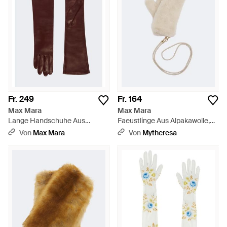
Fr. 249
Fr. 164
Max Mara
Max Mara
Lange Handschuhe Aus
Faeustlinge Aus Alpakawolle,
Nappaleder - Braun
Wolle Und Seide - Weiß
Von
Max Mara
Von
Mytheresa