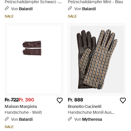
Pelzschalldämpfer Schwarz -
Pelzschalldämpfer Mint - Blau
Mehrfarbig
Von
Balardi
Von
Balardi
SALE
SALE
Fr. 722
Fr. 390
Fr. 888
Maison Margiela
Brunello Cucinelli
Handschuhe - Weiß
Handschuhe Monili Aus
Schurwolle Mit Leder - Schwarz
Von
Balardi
Von
Mytheresa
SALE