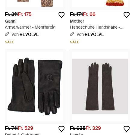
Fr. 211
Fr. 175
Fr. 171
Fr. 66
Ganni
Mother
Ärmelwärmer - Mehrfarbig
Handschuhe Handshake -
Mettallic
Von
REVOLVE
Von
REVOLVE
SALE
SALE
Fr. 711
Fr. 529
Fr. 935
Fr. 329