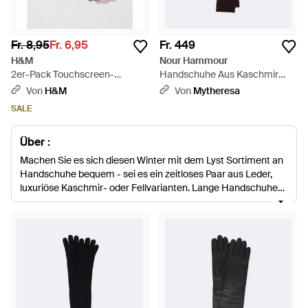
Fr. 8,95
Fr. 6,95
Fr. 449
H&M
Nour Hammour
2er-Pack Touchscreen-
Handschuhe Aus Kaschmir
Handschuh - Mehrfarbig
Und Wolle - Braun
Von
H&M
Von
Mytheresa
SALE
Über :
Machen Sie es sich diesen Winter mit dem Lyst Sortiment an
Handschuhe bequem - sei es ein zeitloses Paar aus Leder,
luxuriöse Kaschmir- oder Fellvarianten. Lange Handschuhe
sind eine elegante Wahl, besonders kombiniert unter einer
Jacke mit gekürzten Ärmeln. Verfeinern Sie Ihren Winter Look
spielerisch mit Streifen, Kunstleder oder Leopardenmuster.