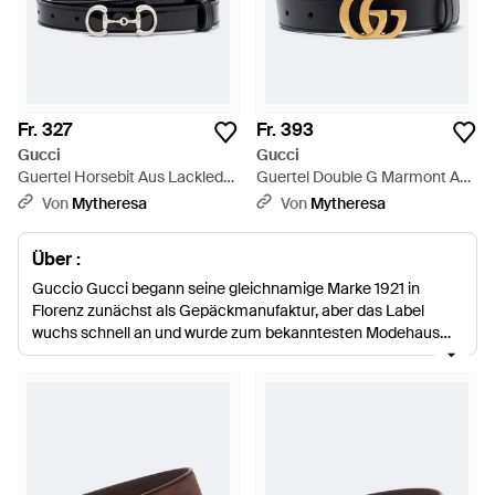
Fr. 327
Fr. 393
Gucci
Gucci
Guertel Horsebit Aus Lackleder
Guertel Double G Marmont Aus
- Schwarz
Leder - Blau
Von
Mytheresa
Von
Mytheresa
Über :
Guccio Gucci begann seine gleichnamige Marke 1921 in
Florenz zunächst als Gepäckmanufaktur, aber das Label
wuchs schnell an und wurde zum bekanntesten Modehaus
der Welt. Heute ist Alessandro Michele der Kreativdirektor
und bringt einen modernen Touch mit, der den klassischen
Luxus des Labels aufmischt. Die Auswahl an Damengürteln
von Gucci besteht aus schicken Ledermodellen, prunkvollen
Schnallen und auffälligen Schattierungen, die einfach und
mühelos zu jedem Look passen.