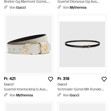
Breiter Gg Marmont Gürtel,
Guertel Dionysus Gg Aus
Grösse 100 - Schwarz
Canvas - Natur
Von
Gucci
Von
Mytheresa
Fr. 421
Fr. 318
Gucci
Gucci
Guertel Interlocking G Aus
Schmaler Gürtel Mit Runder
Leder - Weiß
Schnalle, Größe 100 - Schwarz
Von
Mytheresa
Von
Gucci