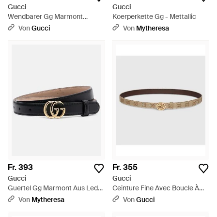
Gucci
Gucci
Wendbarer Gg Marmont
Koerperkette Gg - Mettallic
Gürtel, Größe 100 - Braun
Von
Gucci
Von
Mytheresa
Fr. 393
Fr. 355
Gucci
Gucci
Guertel Gg Marmont Aus Leder
Ceinture Fine Avec Boucle À
- Schwarz
Détail Gg Enlacés, Taille 100 -
Von
Mytheresa
Von
Gucci
Braun