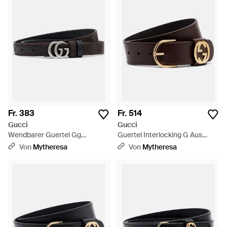
Fr. 383
Fr. 514
Gucci
Gucci
Wendbarer Guertel Gg
Guertel Interlocking G Aus
Marmont Aus Canvas -
Leder - Schwarz
Von
Mytheresa
Von
Mytheresa
Schwarz