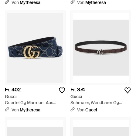
Canvas - Braun
Aus Leder - Braun
Von
Mytheresa
Von
Mytheresa
Fr. 402
Fr. 374
Gucci
Gucci
Guertel Gg Marmont Aus
Schmaler, Wendbarer Gg
Denim - Blau
Marmont Gürtel, Größe 100 -
Von
Mytheresa
Von
Gucci
Schwarz