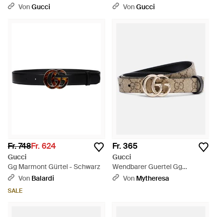
Marmont, Taille 100 - Mettallic
Marmont, Taille 100 - Mettallic
Von
Gucci
Von
Gucci
Fr. 748
Fr. 624
Fr. 365
Gucci
Gucci
Gg Marmont Gürtel - Schwarz
Wendbarer Guertel Gg
Marmont - Natur
Von
Balardi
Von
Mytheresa
SALE