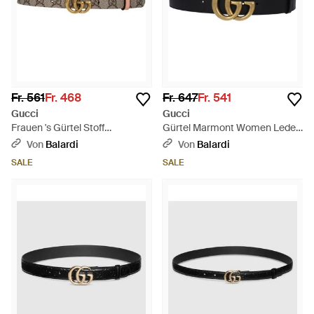
Fr. 561
Fr. 468
Fr. 647
Fr. 541
Gucci
Gucci
Frauen 's Gürtel Stoff
Gürtel Marmont Women Leder
Beige/Pfirsich - Mehrfarbig
schwarz
Von
Balardi
Von
Balardi
SALE
SALE