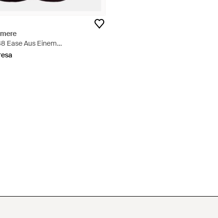
hmere
88 Ease Aus Einem
ch - Lila
resa