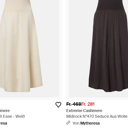
Fr. 468
Fr. 281
hmere
Extreme Cashmere
8 Ease - Weiß
Midirock N°470 Seduce Aus Woll
- Mehrfarbig
resa
Von
Mytheresa