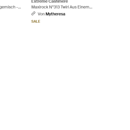
Extreme Cashmere
rgemisch -
Maxirock N°313 Twirl Aus Einem
Kaschmirgemisch - Schwarz
Von
Mytheresa
SALE