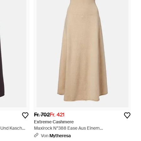
Fr. 702
Fr. 421
Extreme Cashmere
e Und Kaschmir
Maxirock N°388 Ease Aus Einem
Kaschmirgemisch - Natur
Von
Mytheresa