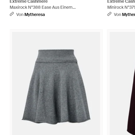
Extreme Cashmere
Extreme Cas
Maxirock N°388 Ease Aus Einem
Minirock N°37
Kaschmirgemisch - Grau
Kaschmirgemis
Von
Mytheresa
Von
Mythe