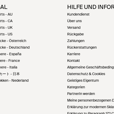
NAL
HILFE UND INFO
rts - AU
Kundendienst
rts - CA
Über uns
rts - UK
Versand
rts - US
Rückgabe
ke - Österreich
Zahlungen
ke - Deutschland
Rückerstattungen
ere - España
Karriere
re - France
Kontakt
e - Italia
Allgemeine Geschäftsbedin
 スカート - 日本
Datenschutz & Cookies
kken - Nederland
Geistiges Eigentum
Kategorien
PartnerIn werden
Meine personenbezogenen Da
Erklärung zur modernen Skla
Erklärung zu Paragraph 172 