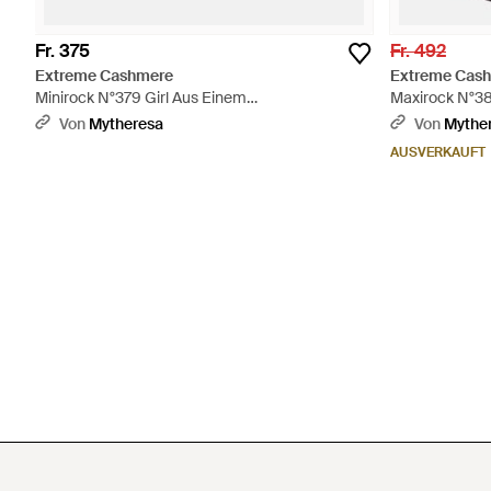
Fr. 375
Fr. 492
Extreme Cashmere
Extreme Cas
Minirock N°379 Girl Aus Einem
Maxirock N°3
Kaschmirgemisch - Grau
Kaschmirgemis
Von
Mytheresa
Von
Mythe
AUSVERKAUFT