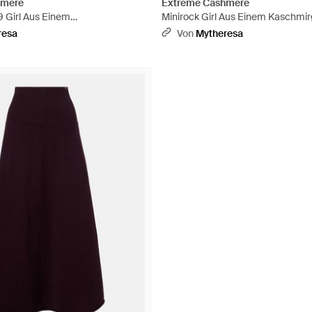
hmere
Extreme Cashmere
9 Girl Aus Einem
Minirock Girl Aus Einem Kaschmi
ch - Pink
Blau
resa
Von
Mytheresa