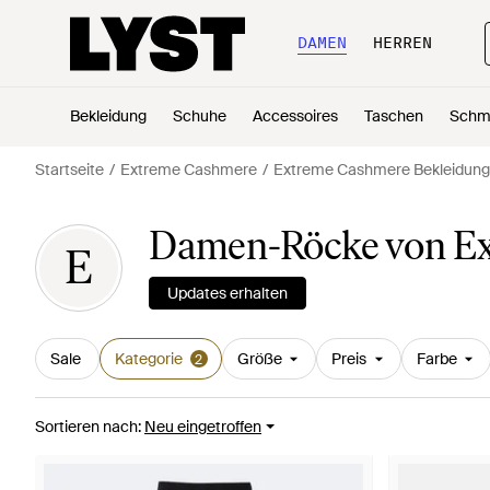
DAMEN
HERREN
Bekleidung
Schuhe
Accessoires
Taschen
Schm
Startseite
Extreme Cashmere
Extreme Cashmere Bekleidung
Damen-Röcke von E
E
Updates erhalten
Sale
Kategorie
Größe
Preis
Farbe
2
Sortieren nach
:
Neu eingetroffen