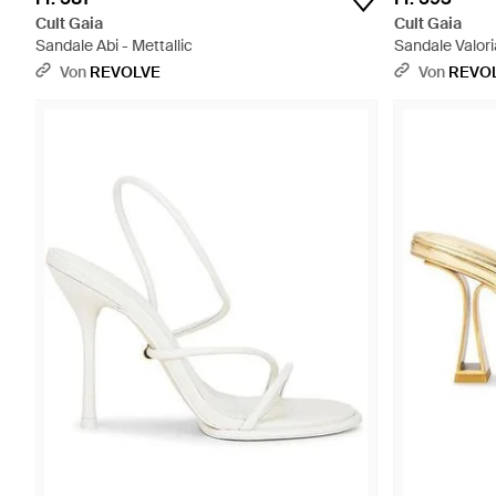
Cult Gaia
Cult Gaia
Sandale Abi - Mettallic
Sandale Valori
Von
REVOLVE
Von
REVO