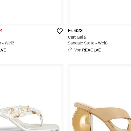
01
Fr. 622
Cult Gaia
 - Weiß
Sandale Stella - Weiß
LVE
Von
REVOLVE