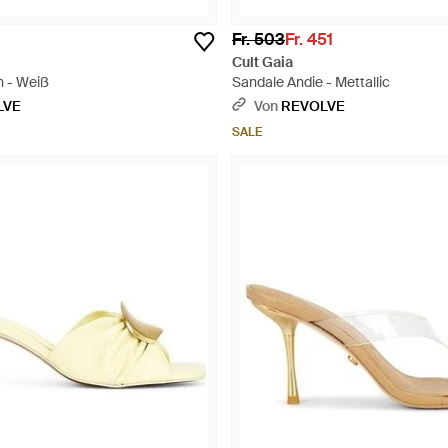
Fr. 503
Fr. 451
Cult Gaia
h - Weiß
Sandale Andie - Mettallic
LVE
Von
REVOLVE
SALE