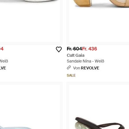
04
Fr. 604
Fr. 436
Cult Gaia
 Weiß
Sandale Nina - Weiß
LVE
Von
REVOLVE
SALE