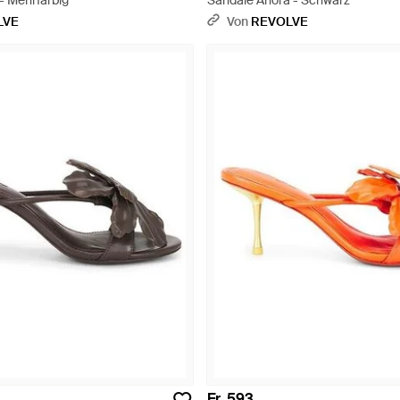
- Mehrfarbig
Sandale Anora - Schwarz
LVE
Von
REVOLVE
Fr. 593