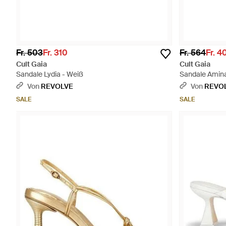
Fr. 503
Fr. 310
Fr. 564
Fr. 4
Cult Gaia
Cult Gaia
Sandale Lydia - Weiß
Sandale Amina
Von
REVOLVE
Von
REVO
SALE
SALE