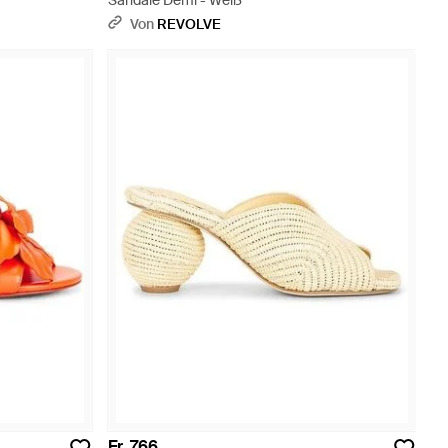
Sandale Demi - Weiß
Von
REVOLVE
Fr. 766