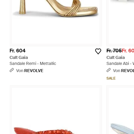
Fr. 604
Fr. 705
Fr. 6
Cult Gaia
Cult Gaia
Sandale Remi - Mettallic
Sandale Abi -
Von
REVOLVE
Von
REVO
SALE