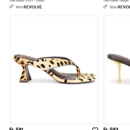
Sandale Cori - Blau
Sandale Sage 
Von
REVOLVE
Von
REVO
Fr. 581
Fr. 593