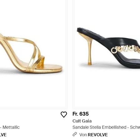
Fr. 635
Cult Gaia
 Mettallic
Sandale Stella Embellished - Sch
LVE
Von
REVOLVE