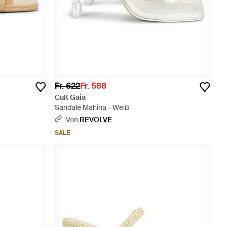
Fr. 622
Fr. 588
Cult Gaia
Sandale Mahina - Weiß
Von
REVOLVE
SALE