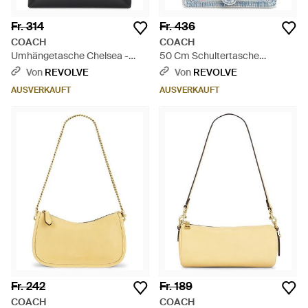
Fr. 314
Fr. 436
COACH
COACH
Umhängetasche Chelsea -
50 Cm Schultertasche
Schwarz
Embroidered Denim Tabby -
Von
REVOLVE
Von
REVOLVE
Blau
AUSVERKAUFT
AUSVERKAUFT
Fr. 242
Fr. 189
COACH
COACH