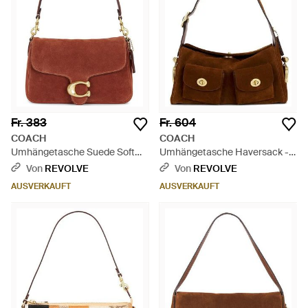
Fr. 383
Fr. 604
COACH
COACH
Umhängetasche Suede Soft
Umhängetasche Haversack -
Tabby - Rot
Braun
Von
REVOLVE
Von
REVOLVE
AUSVERKAUFT
AUSVERKAUFT