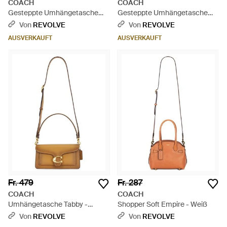
COACH
COACH
Gesteppte Umhängetasche
Gesteppte Umhängetasche
Tabby - Grün
Tabby - Weiß
Von
REVOLVE
Von
REVOLVE
AUSVERKAUFT
AUSVERKAUFT
Fr. 479
Fr. 287
COACH
COACH
Umhängetasche Tabby -
Shopper Soft Empire - Weiß
Mehrfarbig
Von
REVOLVE
Von
REVOLVE