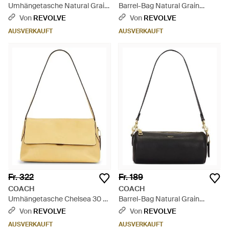
Umhängetasche Natural Grain
Barrel-Bag Natural Grain
Leather Waverly - Mettallic
Leather - Natur
Von
REVOLVE
Von
REVOLVE
AUSVERKAUFT
AUSVERKAUFT
Fr. 322
Fr. 189
COACH
COACH
Umhängetasche Chelsea 30 -
Barrel-Bag Natural Grain
Mettallic
Leather - Schwarz
Von
REVOLVE
Von
REVOLVE
AUSVERKAUFT
AUSVERKAUFT