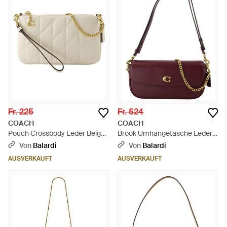
Fr. 225
Fr. 524
COACH
COACH
Pouch Crossbody Leder Beige -
Brook Umhängetasche Leder
Natur
Burgund - Lila
Von
Balardi
Von
Balardi
AUSVERKAUFT
AUSVERKAUFT