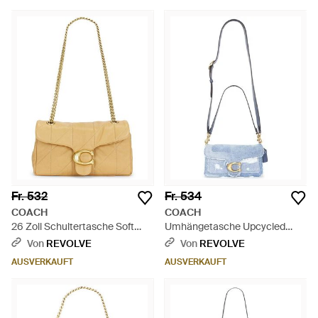
Fr. 532
Fr. 534
COACH
COACH
26 Zoll Schultertasche Soft
Umhängetasche Upcycled
Quilted Tabby - Natur
Denim Patchwork - Blau
Von
REVOLVE
Von
REVOLVE
AUSVERKAUFT
AUSVERKAUFT