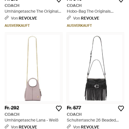
COACH
COACH
Umhängetasche The Originals
Hobo-Bag The Originals
Signature Swinger - Weiß
Signature Hamptons - Schwarz
Von
REVOLVE
Von
REVOLVE
AUSVERKAUFT
AUSVERKAUFT
Fr. 292
Fr. 577
COACH
COACH
Umhängetasche Lana - Weiß
Schultertasche 26 Beaded
Fringe Tabby - Schwarz
Von
REVOLVE
Von
REVOLVE