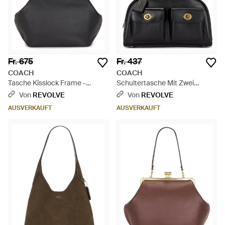
Fr. 675
Fr. 437
COACH
COACH
Tasche Kisslock Frame -
Schultertasche Mit Zwei
Schwarz
Fächern Originals - Schwarz
Von
REVOLVE
Von
REVOLVE
AUSVERKAUFT
AUSVERKAUFT