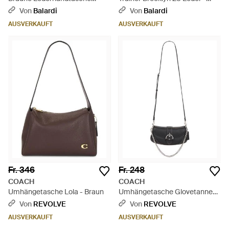
Reißverschluss Gebogen -
Hobo -Tasche - Braun
Von
Balardi
Von
Balardi
Braun
AUSVERKAUFT
AUSVERKAUFT
Fr. 346
Fr. 248
COACH
COACH
Umhängetasche Lola - Braun
Umhängetasche Glovetanned
Soho - Weiß
Von
REVOLVE
Von
REVOLVE
AUSVERKAUFT
AUSVERKAUFT