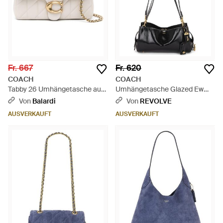
Fr. 667
Fr. 620
COACH
COACH
Tabby 26 Umhängetasche aus
Umhängetasche Glazed Ew
Leder - Natur
Rogue - Schwarz
Von
Balardi
Von
REVOLVE
AUSVERKAUFT
AUSVERKAUFT