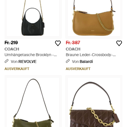
Fr. 219
Fr. 387
COACH
COACH
Umhängetasche Brooklyn -
Braune Leder-Crossbody-
Schwarz
Tasche - Braun
Von
REVOLVE
Von
Balardi
AUSVERKAUFT
AUSVERKAUFT