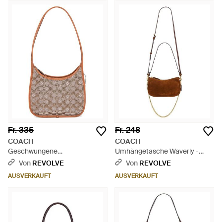
Fr. 335
Fr. 248
COACH
COACH
Geschwungene
Umhängetasche Waverly -
Umhängetasche Originals -
Weiß
Von
REVOLVE
Von
REVOLVE
Braun
AUSVERKAUFT
AUSVERKAUFT