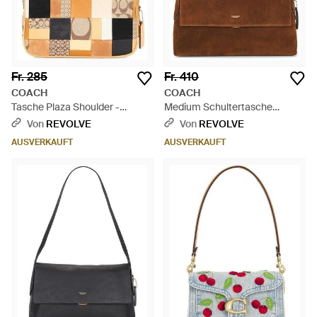
Fr. 285
Fr. 410
COACH
COACH
Tasche Plaza Shoulder -
Medium Schultertasche
Mehrfarbig
Chelsea - Braun
Von
REVOLVE
Von
REVOLVE
AUSVERKAUFT
AUSVERKAUFT