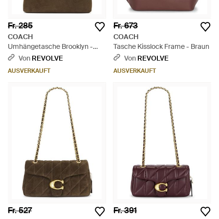
Fr. 285
Fr. 673
COACH
COACH
Umhängetasche Brooklyn -
Tasche Kisslock Frame - Braun
Braun
Von
REVOLVE
Von
REVOLVE
AUSVERKAUFT
AUSVERKAUFT
Fr. 527
Fr. 391