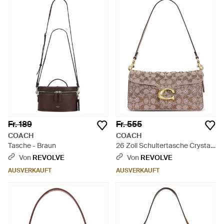
Fr. 189
Fr. 555
COACH
COACH
Tasche - Braun
26 Zoll Schultertasche Crystal
Signature Soft Tabby - Braun
Von
REVOLVE
Von
REVOLVE
AUSVERKAUFT
AUSVERKAUFT