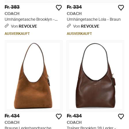
Fr. 383
Fr. 334
COACH
COACH
Umhängetasche Brooklyn -
Umhängetasche Lola - Braun
Schwarz
Von
REVOLVE
Von
REVOLVE
AUSVERKAUFT
AUSVERKAUFT
Fr. 434
Fr. 434
COACH
COACH
Braune Lederhandtasche
Trainer Brooklyn 28 Leder -