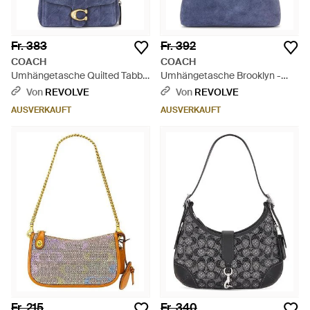
Fr. 383
Fr. 392
COACH
COACH
Umhängetasche Quilted Tabby
Umhängetasche Brooklyn -
- Blau
Blau
Von
REVOLVE
Von
REVOLVE
AUSVERKAUFT
AUSVERKAUFT
Fr. 215
Fr. 340