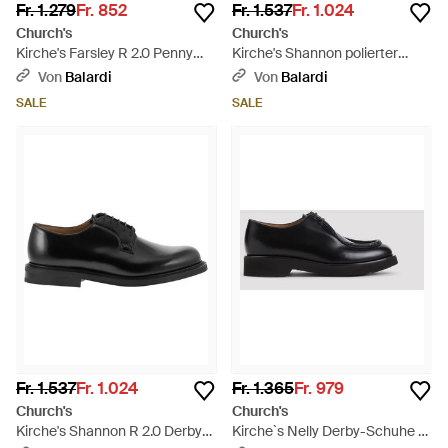
Fr. 1.279
Fr. 852
Fr. 1.537
Fr. 1.024
Church's
Church's
Kirche's Farsley R 2.0 Penny
Kirche's Shannon polierter
Loafer aus Kalbsleder -
Binder Derby, helles Ebenholz -
Von
Balardi
Von
Balardi
Schwarz
Braun
SALE
SALE
Fr. 1.537
Fr. 1.024
Fr. 1.365
Fr. 979
Church's
Church's
Kirche's Shannon R 2.0 Derby-
Kirche`s Nelly Derby-Schuhe -