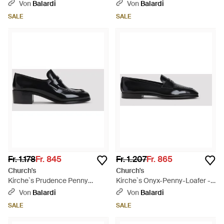
Schuhe aus poliertem
Schwarz
Von
Balardi
Von
Balardi
Kalbsleder - Schwarz
SALE
SALE
Fr. 1.178
Fr. 845
Fr. 1.207
Fr. 865
Church's
Church's
Kirche`s Prudence Penny
Kirche`s Onyx-Penny-Loafer -
Loafer - Schwarz
Schwarz
Von
Balardi
Von
Balardi
SALE
SALE