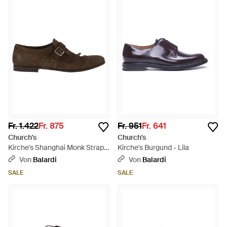
Fr. 1.422
Fr. 875
Fr. 951
Fr. 641
Church's
Church's
Kirche's Shanghai Monk Strap
Kirche's Burgund - Lila
aus Wildleder mit Fransendetail
Von
Balardi
Von
Balardi
- Braun
SALE
SALE