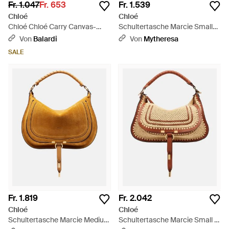
Fr. 1.047
Fr. 653
Fr. 1.539
Chloé
Chloé
Chloé Chloé Carry Canvas-
Schultertasche Marcie Small
Umhängetasche - Natur
Aus Leder - Weiß
Von
Balardi
Von
Mytheresa
SALE
Fr. 1.819
Fr. 2.042
Chloé
Chloé
Schultertasche Marcie Medium
Schultertasche Marcie Small -