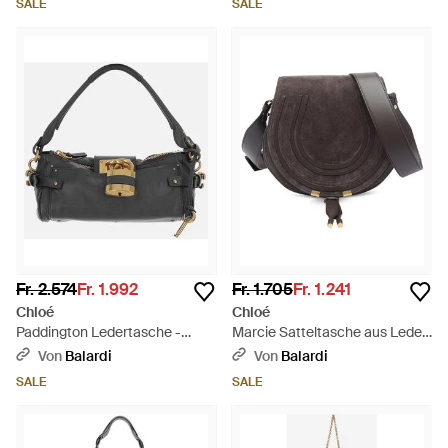
SALE
SALE
Fr. 2.574
Fr. 1.992
Fr. 1.705
Fr. 1.241
Chloé
Chloé
Paddington Ledertasche -
Marcie Satteltasche aus Leder
Schwarz
- Braun
Von
Balardi
Von
Balardi
SALE
SALE