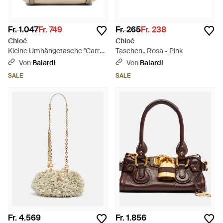
Fr. 1.047
Fr. 749
Fr. 265
Fr. 238
Chloé
Chloé
Kleine Umhängetasche "Carry"
Taschen.. Rosa - Pink
von - Mettallic
Von
Balardi
Von
Balardi
SALE
SALE
Fr. 4.569
Fr. 1.856