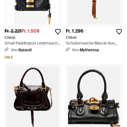
Fr. 2.221
Fr. 1.509
Fr. 1.296
Chloé
Chloé
Small Paddington Ledertasche
Schultertasche Marcie Aus
- Schwarz
Leder - Braun
Von
Balardi
Von
Mytheresa
SALE