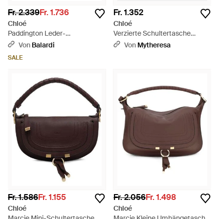
Fr. 2.339
Fr. 1.736
Fr. 1.352
Chloé
Chloé
Paddington Leder-
Verzierte Schultertasche
Umhängetasche - Braun
Marcie Small Aus Veloursleder
Von
Balardi
Von
Mytheresa
- Schwarz
SALE
Fr. 1.586
Fr. 1.155
Fr. 2.056
Fr. 1.498
Chloé
Chloé
Marcie Mini-Schultertasche
Marcie Kleine Umhängetasche