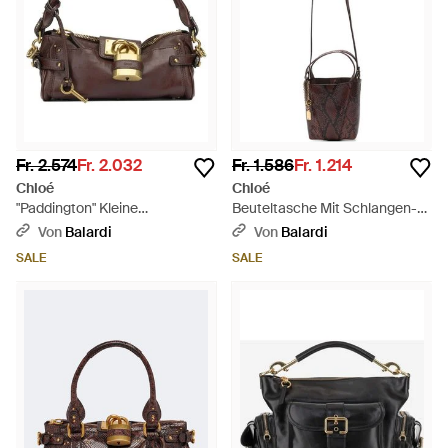
Fr. 2.574
Fr. 2.032
Fr. 1.586
Fr. 1.214
Chloé
Chloé
"Paddington" Kleine
Beuteltasche Mit Schlangen-
Handtasche - Mettallic
Effekt - Weiß
Von
Balardi
Von
Balardi
SALE
SALE