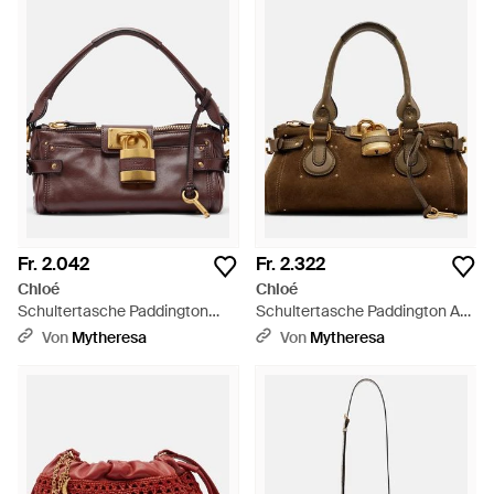
Fr. 2.042
Fr. 2.322
Chloé
Chloé
Schultertasche Paddington
Schultertasche Paddington Aus
Small Aus Leder - Lila
Veloursleder - Braun
Von
Mytheresa
Von
Mytheresa