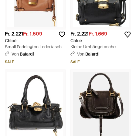
Fr. 2.221
Fr. 1.509
Fr. 2.221
Fr. 1.669
Chloé
Chloé
Small Paddington Ledertasche
Kleine Umhängetasche
- Braun
"Paddington" von - Schwarz
Von
Balardi
Von
Balardi
SALE
SALE