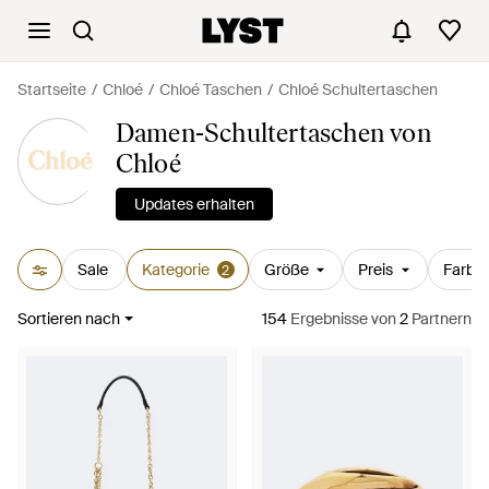
Startseite
Chloé
Chloé Taschen
Chloé Schultertaschen
Damen-Schultertaschen von
Chloé
Updates erhalten
Sale
Kategorie
Größe
Preis
Farbe
2
Sortieren nach
154
Ergebnisse
von
2
Partnern