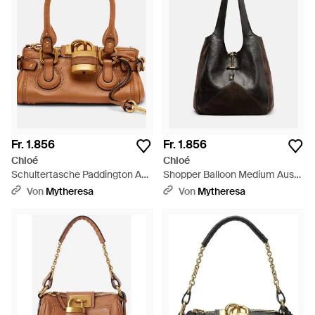
Fr. 1.856
Fr. 1.856
Chloé
Chloé
Schultertasche Paddington Aus
Shopper Balloon Medium Aus
Leder - Braun
Leder - Schwarz
Von
Mytheresa
Von
Mytheresa