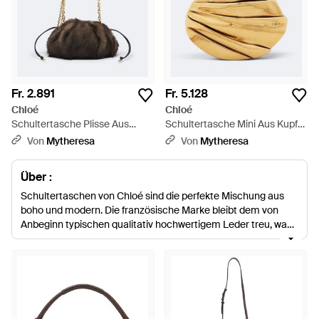
Fr. 2.891
Fr. 5.128
Chloé
Chloé
Schultertasche Plisse Aus
Schultertasche Mini Aus Kupfer
Shearling - Schwarz
Und Messing - Mettallic
Von
Mytheresa
Von
Mytheresa
Über :
Schultertaschen von Chloé sind die perfekte Mischung aus
boho und modern. Die französische Marke bleibt dem von
Anbeginn typischen qualitativ hochwertigem Leder treu, was
ihre Schultertaschen zu einer ultimativen Investition macht.
Sie sind mühelos weiblich, zeitlose Modelle für immer, wie die
sattelförmige Drew, die Inez mit Tunnelzug und die ultra
schicke Fave. Es stehen endlos viele Farboptionen und
Materialien zur Auswahl, sodass Sie bestimmt ihren Liebling
finden.