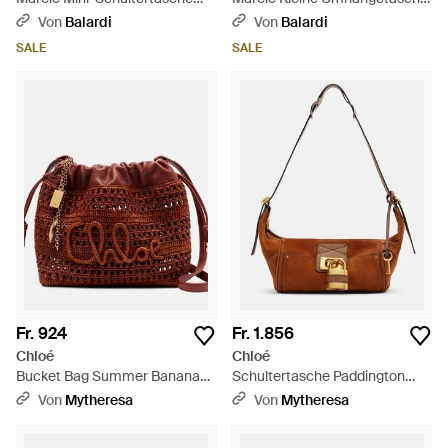
aus Leder - Mehrfarbig
aus Leder - Braun
Von
Balardi
Von
Balardi
SALE
SALE
Fr. 924
Fr. 1.856
Chloé
Chloé
Bucket Bag Summer Banana
Schultertasche Paddington
Mini Aus Raffiabast - Rot
Small Aus Veloursleder - Braun
Von
Mytheresa
Von
Mytheresa