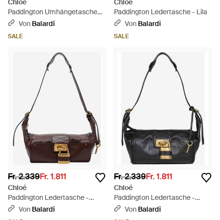
Chloé
Chloé
Paddington Umhängetasche
Paddington Ledertasche - Lila
aus Wildleder - Braun
Von
Balardi
Von
Balardi
SALE
SALE
Fr. 2.339
Fr. 1.811
Fr. 2.339
Fr. 1.811
Chloé
Chloé
Paddington Ledertasche -
Paddington Ledertasche -
Braun
Schwarz
Von
Balardi
Von
Balardi