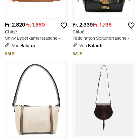
Fr. 2.820
Fr. 1.860
Fr. 2.339
Fr. 1.736
Chloé
Chloé
Shiny Lederkameratasche -
Paddington Schultertasche -
Braun
Schwarz
Von
Balardi
Von
Balardi
SALE
SALE