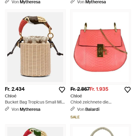
Aus Veloursleder - Braun
Braun
Von
Mytheresa
Von
Mytheresa
Fr. 2.434
Fr. 2.867
Fr. 1.935
Chloé
Chloé
Bucket Bag Tropicus Small Mit
Chloé zeichnete die
Leder - Natur
Umhängetasche aus - Rot
Von
Mytheresa
Von
Balardi
SALE