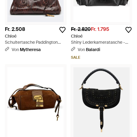
Fr. 2.508
Fr. 2.820
Fr. 1.795
Chloé
Chloé
Schultertasche Paddington
Shiny Lederkameratasche -
Small Aus Leder - Braun
Schwarz
Von
Mytheresa
Von
Balardi
SALE