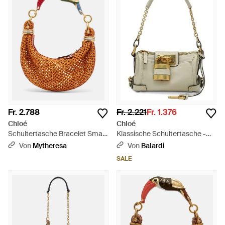
Fr. 2.788
Fr. 2.221
Fr. 1.376
Chloé
Chloé
Schultertasche Bracelet Small
Klassische Schultertasche -
Aus Leder - Braun
Mettallic
Von
Mytheresa
Von
Balardi
SALE