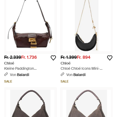
Fr. 2.339
Fr. 1.736
Fr. 1.399
Fr. 894
Chloé
Chloé
Kleine Paddington
Chloé Chloé Icons Mini-
Schultertasche - Weiß
Umhängetasche aus Leder -
Von
Balardi
Von
Balardi
Schwarz
SALE
SALE