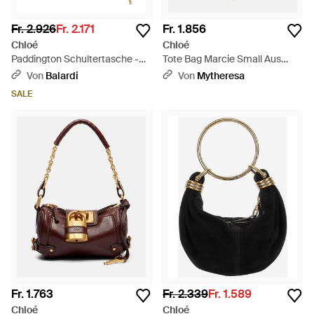
Fr. 2.926
Fr. 2.171
Fr. 1.856
Chloé
Chloé
Paddington Schultertasche -
Tote Bag Marcie Small Aus
Schwarz
Veloursleder Mit Shearling -
Von
Balardi
Von
Mytheresa
Schwarz
SALE
Fr. 1.763
Fr. 2.339
Fr. 1.589
Chloé
Chloé