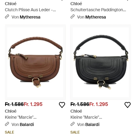
Chloé
Chloé
Clutch Plisse Aus Leder -
Schultertasche Paddington
Mettallic
Small Aus Leder - Braun
Von
Mytheresa
Von
Mytheresa
Fr. 1.586
Fr. 1.295
Fr. 1.586
Fr. 1.295
Chloé
Chloé
Kleine "Marcie"
Kleine "Marcie"
Umhängetasche - Braun
Umhängetasche - Schwarz
Von
Balardi
Von
Balardi
SALE
SALE