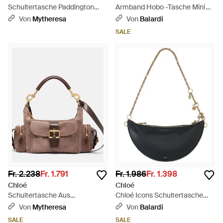
Schultertasche Paddington
Armband Hobo -Tasche Mini
Small Aus Leder - Mehrfarbig
Leder - Schwarz
Von
Mytheresa
Von
Balardi
SALE
Fr. 2.238
Fr. 1.791
Fr. 1.986
Fr. 1.398
Chloé
Chloé
Schultertasche Aus
Chloé Icons Schultertasche
Veloursleder - Braun
aus weichem Leder - Schwarz
Von
Mytheresa
Von
Balardi
SALE
SALE