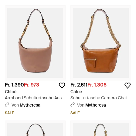
Fr. 1.390
Fr. 973
Fr. 2.611
Fr. 1.306
Chloé
Chloé
Armband Schultertasche Aus
Schultertasche Camera Chain
Büffelleder - Braun
Aus Leder - Braun
Von
Mytheresa
Von
Mytheresa
SALE
SALE