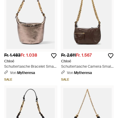
Fr. 1.483
Fr. 1.038
Fr. 2.611
Fr. 1.567
Chloé
Chloé
Schultertasche Bracelet Small
Schultertasche Camera Small
Aus Leder - Weiß
Aus Leder - Braun
Von
Mytheresa
Von
Mytheresa
SALE
SALE