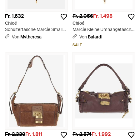
Fr. 1.632
Fr. 2.056
Fr. 1.498
Chloé
Chloé
Schultertasche Marcie Small
Marcie Kleine Umhängetasche
Aus Veloursleder - Braun
aus Leder - Braun
Von
Mytheresa
Von
Balardi
SALE
Fr. 2.339
Fr. 1.811
Fr. 2.574
Fr. 1.992