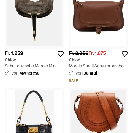
Fr. 1.259
Fr. 2.056
Fr. 1.675
Chloé
Chloé
Schultertasche Marcie Mini
Marcie Small Schultertasche -
Aus Veloursleder - Braun
Braun
Von
Mytheresa
Von
Balardi
SALE