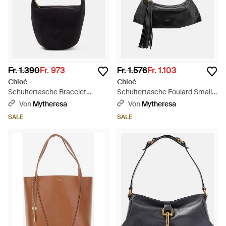
Fr. 1.390
Fr. 973
Fr. 1.576
Fr. 1.103
Chloé
Chloé
Schultertasche Bracelet
Schultertasche Foulard Small
Medium Aus Veloursleder -
Aus Leder - Schwarz
Von
Mytheresa
Von
Mytheresa
Schwarz
SALE
SALE