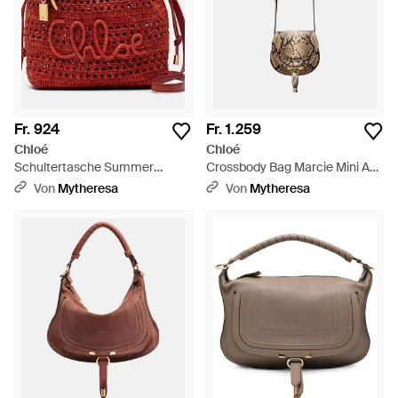
Fr. 924
Fr. 1.259
Chloé
Chloé
Schultertasche Summer
Crossbody Bag Marcie Mini Aus
Banana Mini - Rot
Leder - Weiß
Von
Mytheresa
Von
Mytheresa