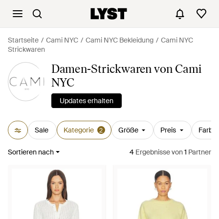
Startseite
Cami NYC
Cami NYC Bekleidung
Cami NYC
Strickwaren
Damen-Strickwaren von Cami
NYC
Updates erhalten
Sale
Kategorie
Größe
Preis
Farbe
2
Sortieren nach
4
Ergebnisse
von
1
Partner