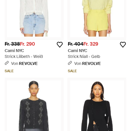
Fr. 338
Fr. 290
Fr. 404
Fr. 329
Cami NYC
Cami NYC
Strick Lilibeth - Weiß
Strick Niall - Gelb
Von
REVOLVE
Von
REVOLVE
SALE
SALE