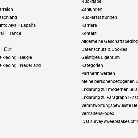
Rückgabe
erreich
Zahlungen
utschland
Rückerstattungen
unto Alysi - España
Karriere
ysi - France
Kontakt
Allgemeine Geschäftsbedin
 - 日本
Datenschutz & Cookies
e kleding - België
Geistiges Eigentum
e kleding - Nederland
Kategorien
PartnerIn werden
Meine personenbezogenen Da
Erklärung zur modernen Skla
Erklärung zu Paragraph 172 
Verantwortungsbewusste Bes
Verhaltenskodex
Lyst survey sweepstakes offic