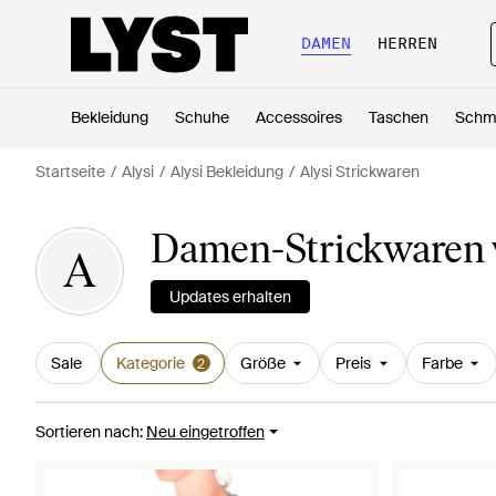
DAMEN
HERREN
Bekleidung
Schuhe
Accessoires
Taschen
Schm
Startseite
Alysi
Alysi Bekleidung
Alysi Strickwaren
Damen-Strickwaren v
A
Updates erhalten
Sale
Kategorie
Größe
Preis
Farbe
2
Sortieren nach
:
Neu eingetroffen