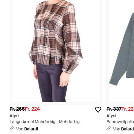
Fr. 265
Fr. 224
Fr. 337
Fr. 22
Alysi
Alysi
Lange Ärmel Mehrfarbig - Mehrfarbig
Baumwollpullo
Grau
Von
Balardi
Von
Balard