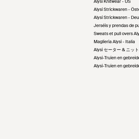
Alysi Knitwear - US
Alysi Strickwaren - Öst
Alysi Strickwaren - De
Jerséis y prendas de p
Sweats et pull overs Al
Maglieria Alysi - Italia
Alysi セーター & ニット
Alysi-Truien en gebreid
Alysi-Truien en gebreid