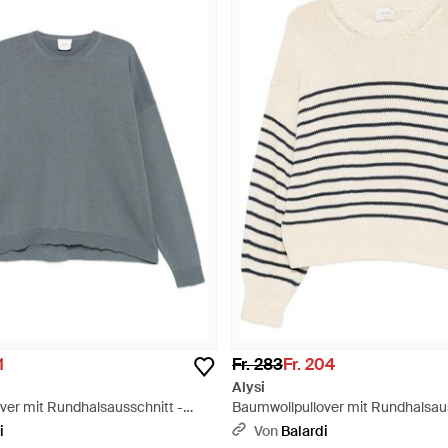
1
Fr. 283
Fr. 204
Alysi
ver mit Rundhalsausschnitt -
Baumwollpullover mit Rundhalsaus
Weiß
i
Von
Balardi