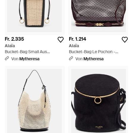
Fr. 2.335
Fr. 1.214
Alaïa
Alaïa
Bucket-Bag Small Aus
Bucket-Bag Le Pochon -
Weidengeflecht Und Leder -
Schwarz
Von
Mytheresa
Von
Mytheresa
Schwarz