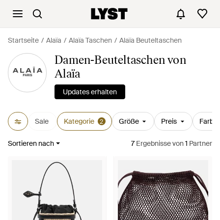
Startseite
Alaïa
Alaïa Taschen
Alaïa Beuteltaschen
Damen-Beuteltaschen von
Alaïa
Updates erhalten
Sale
Kategorie
Größe
Preis
Farbe
2
Sortieren nach
7
Ergebnisse
von
1
Partner