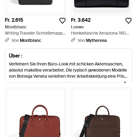
Fr. 2.615
Fr. 3.642
Montblanc
Loewe
Writing Traveler Schreibmappe
Henkeltasche Amazona 180
- Schwarz
Medium Aus Leder - Schwarz
Von
Montblanc
Von
Mytheresa
Über :
Verfeinern Sie Ihren Büro-Look mit schicken Aktentaschen,
absolut makellos verarbeitet. Die typisch gewobenen Modelle
von Bottega Veneta verleihen Ihrer Arbeitskleidung eine Prise
Luxus, während die glatten Linien von
Saint Laurent
und
Valextra Taschen modernen Minimalismus ganz und gar
verkörpern. In Laptoptaschen von Zagliani und
Kate Spade
transportieren Sie Ihre Geräte mit Stil.