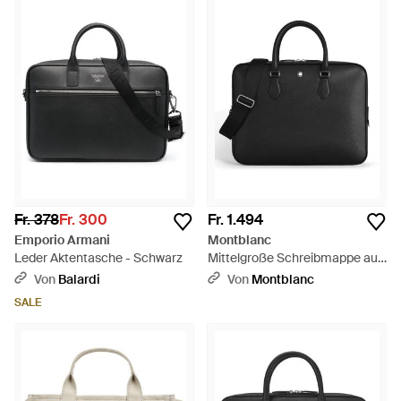
Fr. 378
Fr. 300
Fr. 1.494
Emporio Armani
Montblanc
Leder Aktentasche - Schwarz
Mittelgroße Schreibmappe aus
Sartorial Leder - Schwarz
Von
Balardi
Von
Montblanc
SALE