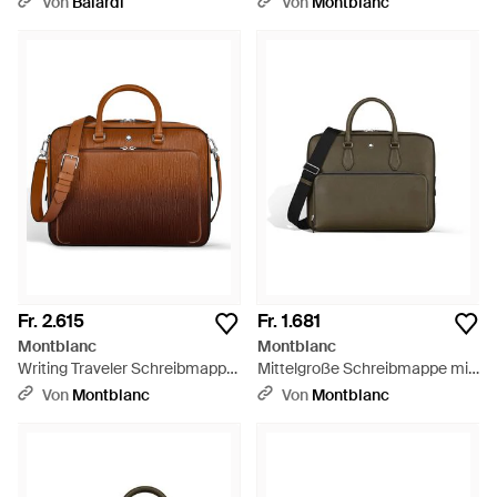
Von
Balardi
Von
Montblanc
Fr. 2.615
Fr. 1.681
Montblanc
Montblanc
Writing Traveler Schreibmappe
Mittelgroße Schreibmappe mit
- Braun
Tasche aus Sartorial Leder -
Von
Montblanc
Von
Montblanc
Schwarz