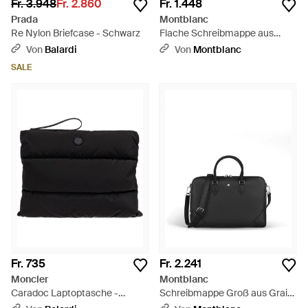
Fr. 3.948
Fr. 2.860
Fr. 1.448
Prada
Montblanc
Re Nylon Briefcase - Schwarz
Flache Schreibmappe aus
Sartorial Leder - Schwarz
Von
Balardi
Von
Montblanc
SALE
Fr. 735
Fr. 2.241
Moncler
Montblanc
Caradoc Laptoptasche -
Schreibmappe Groß aus Grain
Schwarz
Leder - Schwarz