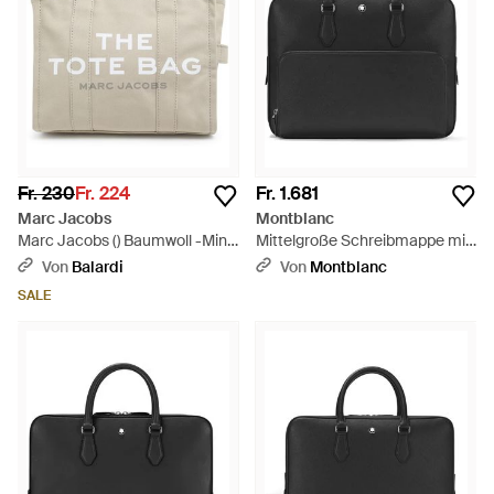
Fr. 230
Fr. 224
Fr. 1.681
Marc Jacobs
Montblanc
Marc Jacobs () Baumwoll -Mini
Mittelgroße Schreibmappe mit
-Tasche - Natur
Tasche aus Sartorial Leder -
Von
Balardi
Von
Montblanc
Schwarz
SALE