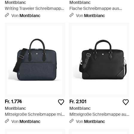
Montblanc
Montblanc
Writing Traveler Schreibmappe
Flache Schreibmappe aus
- Schwarz
Sartorial Leder - Schwarz
Von
Montblanc
Von
Montblanc
Fr. 1.774
Fr. 2.101
Montblanc
Montblanc
Mittelgroße Schreibmappe mit
Mittelgroße Schreibmappe aus
Tasche aus Sartorial Leder -
Grain Leder - Schwarz
Von
Montblanc
Von
Montblanc
Schwarz