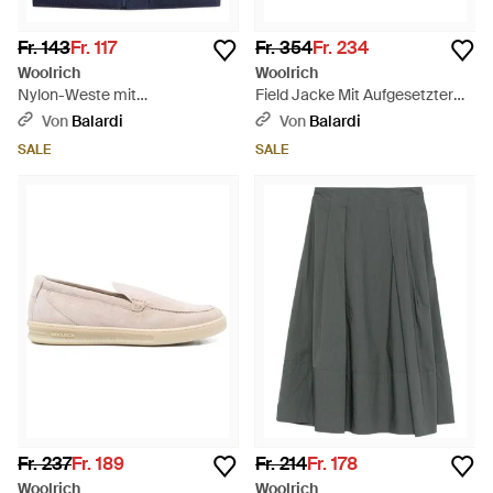
Fr. 143
Fr. 117
Fr. 354
Fr. 234
Woolrich
Woolrich
Nylon-Weste mit
Field Jacke Mit Aufgesetzter
Reißverschluss - Blau
Tasche - Grau
Von
Balardi
Von
Balardi
SALE
SALE
Fr. 237
Fr. 189
Fr. 214
Fr. 178
Woolrich
Woolrich