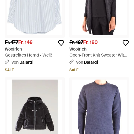
Fr. 177
Fr. 148
Fr. 187
Fr. 180
Woolrich
Woolrich
Gestreiftes Hemd - Weiß
Open-Front Knit Sweater With
Ribbed Cuffs - Schwarz
Von
Balardi
Von
Balardi
SALE
SALE