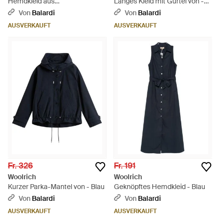
Hemdkleid aus
Langes Kleid mit Gürtel von -
Baumwollpopeline von - Grau
Blau
Von
Balardi
Von
Balardi
AUSVERKAUFT
AUSVERKAUFT
Fr. 326
Fr. 191
Woolrich
Woolrich
Kurzer Parka-Mantel von - Blau
Geknöpftes Hemdkleid - Blau
Von
Balardi
Von
Balardi
AUSVERKAUFT
AUSVERKAUFT