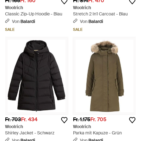
Fr. 165
Fr. 160
Fr. 814
Fr. 470
Woolrich
Woolrich
Classic Zip-Up Hoodie - Blau
Stretch 2 In1 Carcoat - Blau
Von
Balardi
Von
Balardi
SALE
SALE
Fr. 703
Fr. 434
Fr. 1.175
Fr. 705
Woolrich
Woolrich
Shirley Jacket - Schwarz
Parka mit Kapuze - Grün
Von
Balardi
Von
Balardi