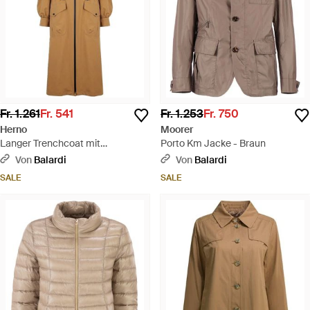
Fr. 1.261
Fr. 541
Fr. 1.253
Fr. 750
Herno
Moorer
Langer Trenchcoat mit
Porto Km Jacke - Braun
Trichterkragen - Natur
Von
Balardi
Von
Balardi
SALE
SALE