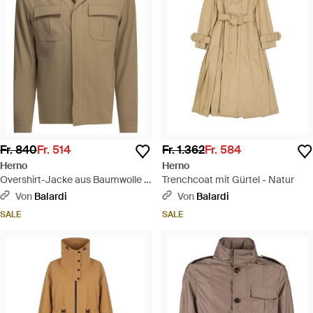
Fr. 840
Fr. 514
Fr. 1.362
Fr. 584
Herno
Herno
Overshirt-Jacke aus Baumwolle -
Trenchcoat mit Gürtel - Natur
Grün
Von
Balardi
Von
Balardi
SALE
SALE