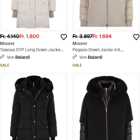
Fr. 4.140
Fr. 1.800
Fr. 3.897
Fr. 1.694
Moorer
Moorer
Talassa STP Long Down Jacke
Pegaso Down Jacke mit
mit Kapuze - Grau
abnehmbarer Kapuze - Grau
Von
Balardi
Von
Balardi
SALE
SALE