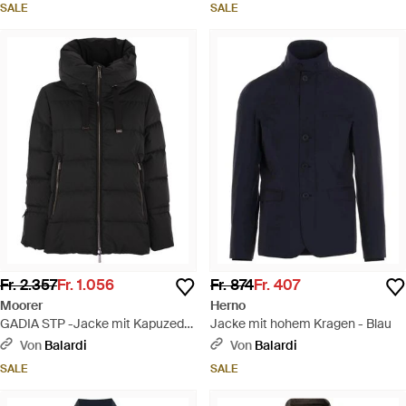
SALE
SALE
Fr. 2.357
Fr. 1.056
Fr. 874
Fr. 407
Moorer
Herno
GADIA STP -Jacke mit Kapuzed
Jacke mit hohem Kragen - Blau
nach unten - Schwarz
Von
Balardi
Von
Balardi
SALE
SALE