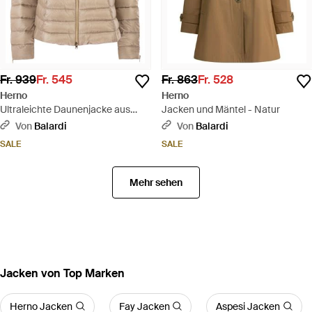
Fr. 939
Fr. 545
Fr. 863
Fr. 528
Herno
Herno
Ultraleichte Daunenjacke aus
Jacken und Mäntel - Natur
Satin mit ausgestelltem Rücken -
Von
Balardi
Von
Balardi
Natur
SALE
SALE
Mehr sehen
Jacken von Top Marken
Herno Jacken
Fay Jacken
Aspesi Jacken