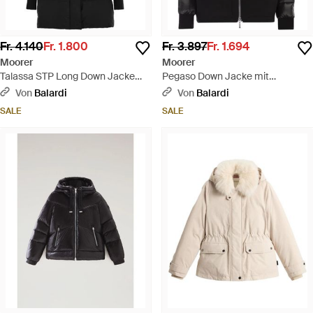
Fr. 4.140
Fr. 1.800
Fr. 3.897
Fr. 1.694
Moorer
Moorer
Talassa STP Long Down Jacke
Pegaso Down Jacke mit
mit Kapuze - Schwarz
abnehmbarer Kapuze - Schwarz
Von
Balardi
Von
Balardi
SALE
SALE