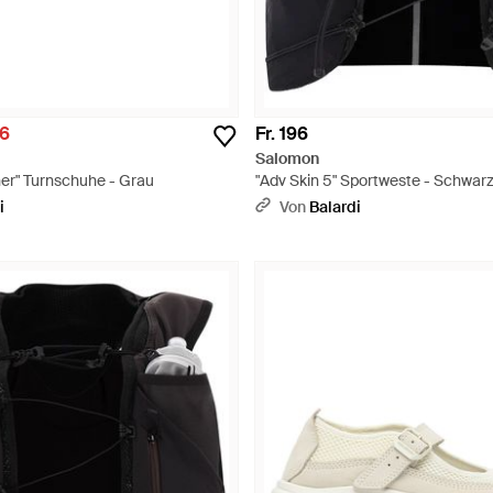
26
Fr. 196
Salomon
her" Turnschuhe - Grau
"Adv Skin 5" Sportweste - Schwar
i
Von
Balardi