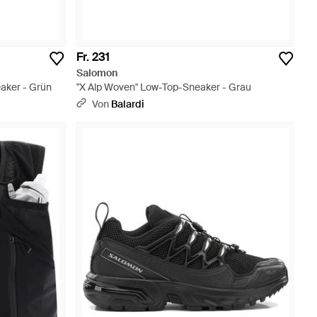
Fr. 231
Salomon
aker - Grün
"X Alp Woven" Low-Top-Sneaker - Grau
Von
Balardi