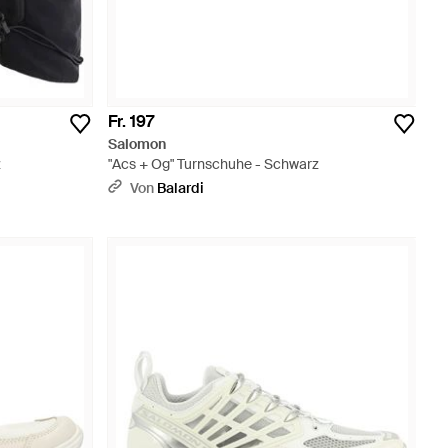
Fr. 197
Salomon
z
"Acs + Og" Turnschuhe - Schwarz
Von
Balardi