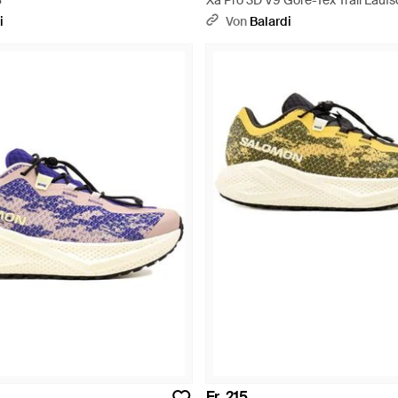
ß
Xa Pro 3D V9 Gore-Tex Trail Lauf
i
Von
Balardi
Fr. 215