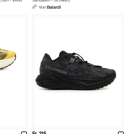
schuh - Weiß
Sandalen - Schwarz
Von
Balardi
Fr. 215