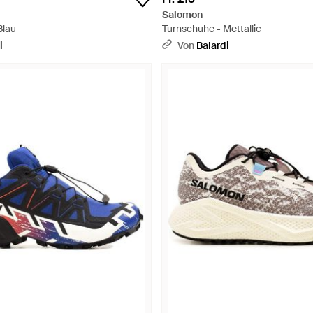
Salomon
Blau
Turnschuhe - Mettallic
i
Von
Balardi