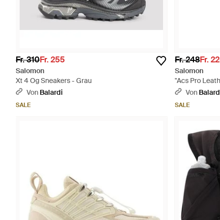
Fr. 310
Fr. 255
Fr. 248
Fr. 2
Salomon
Salomon
Xt 4 Og Sneakers - Grau
"Acs Pro Leat
Von
Balardi
Von
Balard
SALE
SALE