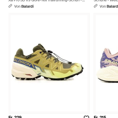
Xa Pro 3D V9 Gore-Tex Trailrunning-Schuh -
Schuhe - Wei
Mettallic
Von
Balardi
Von
Balard
Fr. 229
Fr. 215