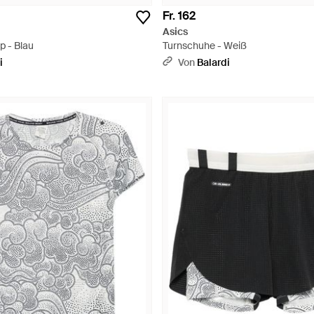
Fr. 162
Asics
op - Blau
Turnschuhe - Weiß
i
Von
Balardi