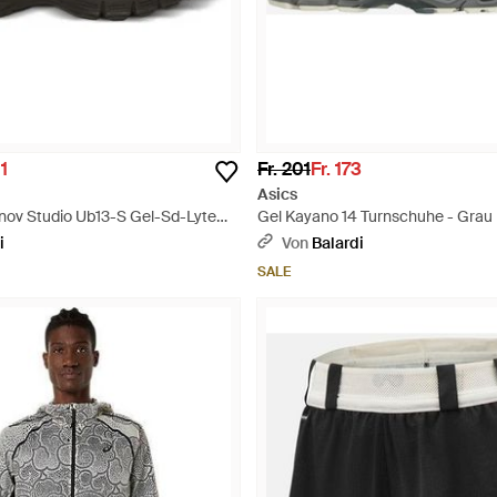
01
Fr. 201
Fr. 173
Asics
inov Studio Ub13-S Gel-Sd-Lyte
Gel Kayano 14 Turnschuhe - Grau
au
i
Von
Balardi
SALE