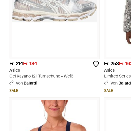
Fr. 214
Fr. 184
Fr. 253
Fr. 1
Asics
Asics
Gel Kayano 12.1 Turnschuhe - Weiß
Limited Serie
Von
Balardi
Von
Balard
SALE
SALE