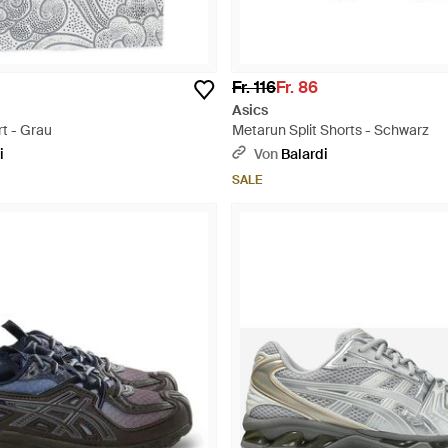
Fr. 116
Fr. 86
Asics
t - Grau
Metarun Split Shorts - Schwarz
i
Von
Balardi
SALE