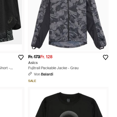
Fr. 173
Fr. 128
Asics
Short -
Fujitrail Packable Jacke - Grau
Von
Balardi
SALE