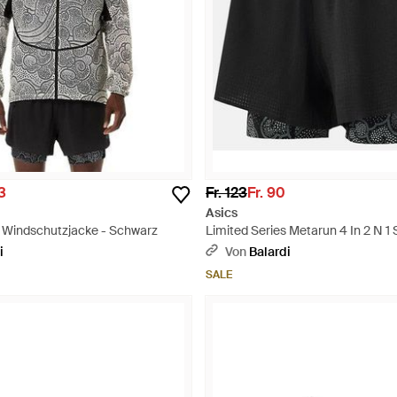
63
Fr. 123
Fr. 90
Asics
s Windschutzjacke - Schwarz
Limited Series Metarun 4 In 2 N 1 
Schwarz
i
Von
Balardi
SALE