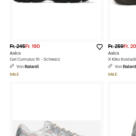
Fr. 245
Fr. 190
Fr. 259
Fr. 2
Asics
Asics
Gel Cumulus 16 - Schwarz
X Kiko Kostad
Sneakers - Bl
Von
Balardi
Von
Balard
SALE
SALE