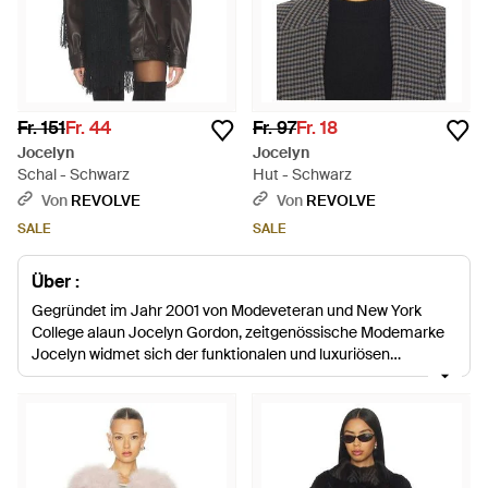
Fr. 151
Fr. 44
Fr. 97
Fr. 18
Jocelyn
Jocelyn
Schal - Schwarz
Hut - Schwarz
Von
REVOLVE
Von
REVOLVE
SALE
SALE
Über :
Gegründet im Jahr 2001 von Modeveteran und New York
College alaun Jocelyn Gordon, zeitgenössische Modemarke
Jocelyn widmet sich der funktionalen und luxuriösen
Verwendung von Pelz. Nach einer vielfältigen Karriere in der
Mode startete Gordon ihre gleichnamige Linie, um eine Leere
auf dem Zubehörmarkt zu füllen. Von Saison zu Saison bietet
das Label sorgfältig gefertigte Fäustlinge, Schals, Westen und
Mäntel in einer Reihe von Luxpelzen. Jede Jocelyn Kollektion
bietet Grundstücke für stilvolle Schränke. Fingerlose