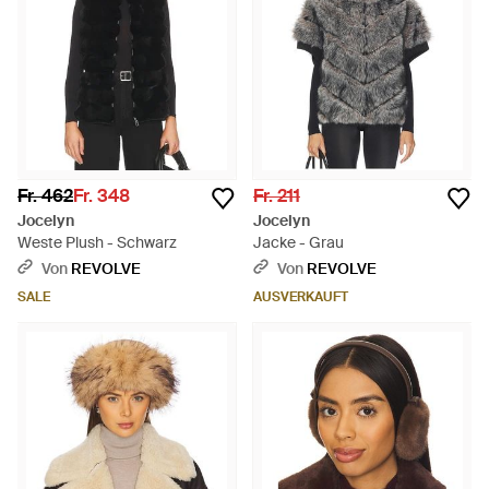
Fr. 462
Fr. 348
Fr. 211
Jocelyn
Jocelyn
Weste Plush - Schwarz
Jacke - Grau
Von
REVOLVE
Von
REVOLVE
SALE
AUSVERKAUFT