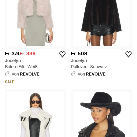
Fäustlinge und Infinity-Schals werden als einfallsreiche,
modische Statement-Ergänzungen zu jedem Ensemble
präsentiert.
Fr. 374
Fr. 336
Fr. 508
Jocelyn
Jocelyn
Bolero Fifi - Weiß
Pullover - Schwarz
Von
REVOLVE
Von
REVOLVE
SALE