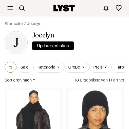
Startseite
Jocelyn
Jocelyn
J
Updates erhalten
Sale
Kategorie
Größe
Preis
Farbe
Sortieren nach
18
Ergebnisse
von
1
Partner