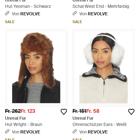
Unreal Fur
Unreal Fur
Hut Yeoman - Schwarz
Schal West End - Mehrfarbig
Von
REVOLVE
Von
REVOLVE
SALE
SALE
Fr. 262
Fr. 123
Fr. 151
Fr. 58
Unreal Fur
Unreal Fur
Hut Wright - Braun
Ohrenschützer Ears - Weiß
Von
REVOLVE
Von
REVOLVE