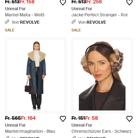
Fr. 513
Fr. 158
Fr. 513
Fr. 256
Unreal Fur
Unreal Fur
Mantel Malta - Weiß
Jacke Perfect Stranger - Rot
Von
REVOLVE
Von
REVOLVE
SALE
SALE
Fr. 565
Fr. 164
Fr. 151
Fr. 58
Unreal Fur
Unreal Fur
Mantel Imagination - Blau
Ohrenschützer Ears - Schwarz