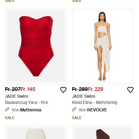
SALE
SALE
Fr. 207
Fr. 145
Fr. 289
Fr. 229
JADE Swim
JADE Swim
Badeanzug Yara - Rot
Kleid Elina - Mehrfarbig
Von
Mytheresa
Von
REVOLVE
SALE
SALE