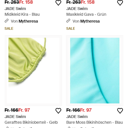
Fr. 263
Fr. 158
Fr. 263
Fr. 158
JADE Swim
JADE Swim
Midikleid Kira - Blau
Maxikleid Gava - Grün
Von
Mytheresa
Von
Mytheresa
SALE
SALE
Fr. 166
Fr. 97
Fr. 166
Fr. 97
JADE Swim
JADE Swim
Gerafftes Bikinioberteil - Gelb
Bare Moss Bikinihöschen - Blau