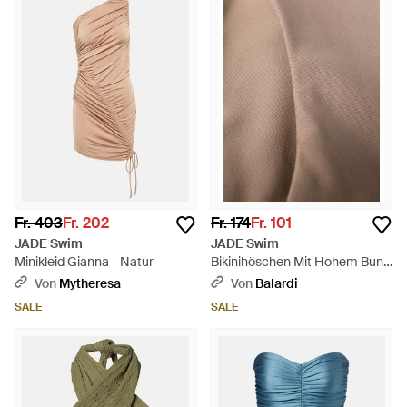
Fr. 403
Fr. 202
Fr. 174
Fr. 101
JADE Swim
JADE Swim
Minikleid Gianna - Natur
Bikinihöschen Mit Hohem Bund
- Braun
Von
Mytheresa
Von
Balardi
SALE
SALE