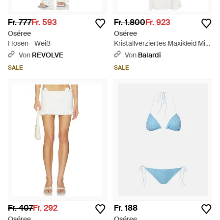
Fr. 777
Fr. 593
Fr. 1.800
Fr. 923
Oséree
Oséree
Hosen - Weiß
Kristallverziertes Maxikleid Mit
Ringdetail - Weiß
Von
REVOLVE
Von
Balardi
SALE
SALE
Fr. 407
Fr. 292
Fr. 188
Oséree
Oséree