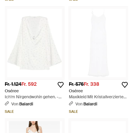
Fr. 1.124
Fr. 592
Fr. 576
Fr. 338
Oséree
Oséree
Ich'm Nirgendwohin gehen. -
Maxikleid Mit Kristallverziertem
Weiß
Spaghettiträger - Weiß
Von
Balardi
Von
Balardi
SALE
SALE