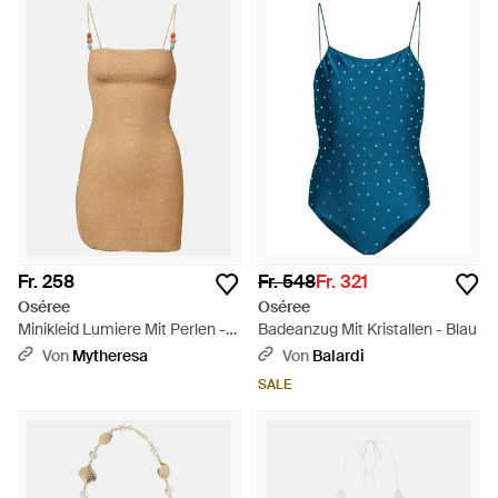
Fr. 258
Fr. 548
Fr. 321
Oséree
Oséree
Minikleid Lumiere Mit Perlen -
Badeanzug Mit Kristallen - Blau
Braun
Von
Mytheresa
Von
Balardi
SALE