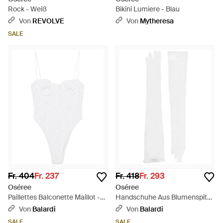
Rock - Weiß
Bikini Lumiere - Blau
Von
REVOLVE
Von
Mytheresa
SALE
Fr. 404
Fr. 237
Fr. 418
Fr. 293
Oséree
Oséree
Paillettes Balconette Maillot -
Handschuhe Aus Blumenspitze
Weiß
- Weiß
Von
Balardi
Von
Balardi
SALE
SALE