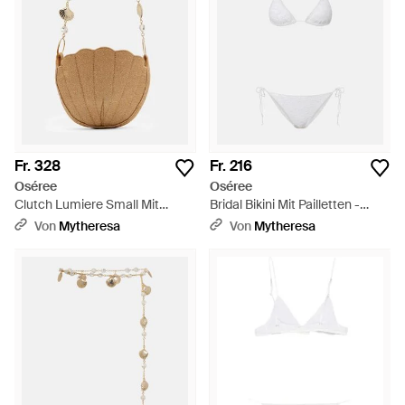
Fr. 328
Fr. 216
Oséree
Oséree
Clutch Lumiere Small Mit
Bridal Bikini Mit Pailletten -
Kristallen - Weiß
Weiß
Von
Mytheresa
Von
Mytheresa