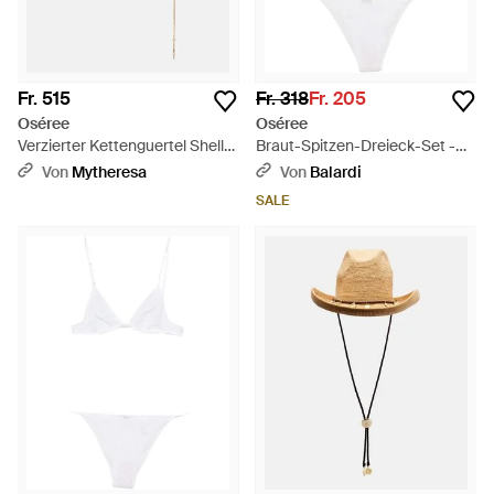
Fr. 515
Fr. 318
Fr. 205
Oséree
Oséree
Verzierter Kettenguertel Shells
Braut-Spitzen-Dreieck-Set -
- Weiß
Weiß
Von
Mytheresa
Von
Balardi
SALE