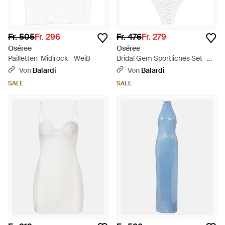
Fr. 505
Fr. 296
Fr. 476
Fr. 279
Oséree
Oséree
Pailletten-Midirock - Weiß
Bridal Gem Sportliches Set -
Weiß
Von
Balardi
Von
Balardi
SALE
SALE