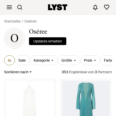
Startseite
Oséree
Oséree
O
Updates erhalten
Sale
Kategorie
Größe
Preis
Farbe
Sortieren nach
353
Ergebnisse
von
3
Partnern