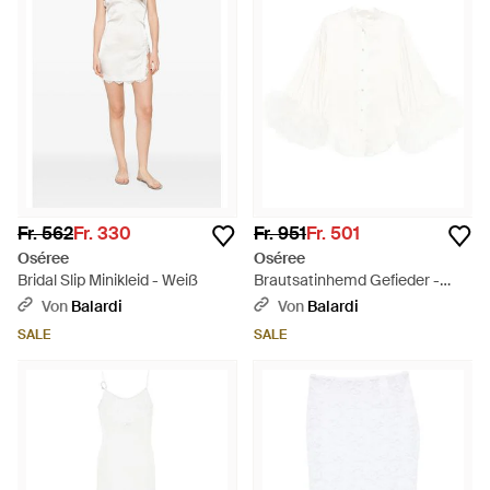
Fr. 562
Fr. 330
Fr. 951
Fr. 501
Oséree
Oséree
Bridal Slip Minikleid - Weiß
Brautsatinhemd Gefieder -
Weiß
Von
Balardi
Von
Balardi
SALE
SALE