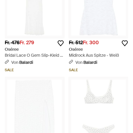
Fr. 476
Fr. 279
Fr. 512
Fr. 300
Oséree
Oséree
Bridal Lace O Gem Slip-Kleid -
Midirock Aus Spitze - Weiß
Weiß
Von
Balardi
Von
Balardi
SALE
SALE