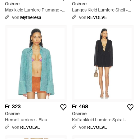
Oséree
Oséree
Maxikleid Lumiere Plumage -
Langes Kleid Lumiere Shell -
Rot
Weiß
Von
Mytheresa
Von
REVOLVE
Fr. 323
Fr. 468
Oséree
Oséree
Hemd Lumiere - Blau
Kaftankleid Lumiere Spiral -
Schwarz
Von
REVOLVE
Von
REVOLVE