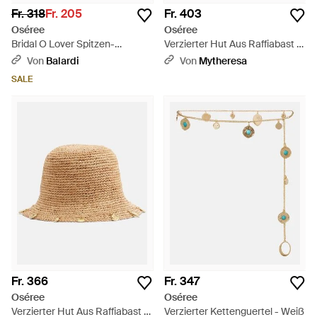
Fr. 318
Fr. 205
Fr. 403
Oséree
Oséree
Bridal O Lover Spitzen-
Verzierter Hut Aus Raffiabast -
Zweiteiler - Weiß
Natur
Von
Balardi
Von
Mytheresa
SALE
Fr. 366
Fr. 347
Oséree
Oséree
Verzierter Hut Aus Raffiabast -
Verzierter Kettenguertel - Weiß