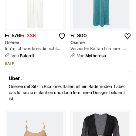
Fr. 576
Fr. 338
Fr. 300
Oséree
Oséree
Ich'm Ich werde es dir nicht
Verzierter Kaftan Lumiere -
sagen. - Weiß
Blau
Von
Balardi
Von
Mytheresa
SALE
Über :
Oséree mit Sitz in Riccione, Italien, ist ein Bademoden-Label,
das für seine einfachen und doch femininen Designs bekannt
ist.