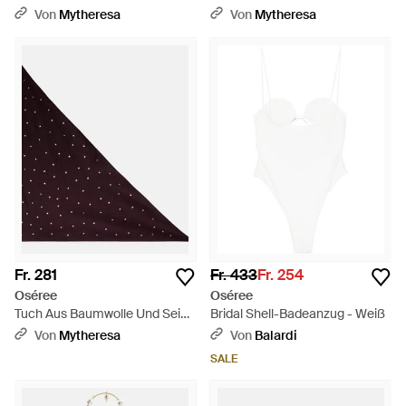
Natur
Von
Mytheresa
Von
Mytheresa
Fr. 281
Fr. 433
Fr. 254
Oséree
Oséree
Tuch Aus Baumwolle Und Seide
Bridal Shell-Badeanzug - Weiß
- Lila
Von
Mytheresa
Von
Balardi
SALE