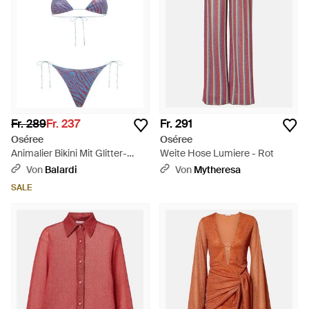
Fr. 289
Fr. 237
Fr. 291
Oséree
Oséree
Animalier Bikini Mit Glitter-
Weite Hose Lumiere - Rot
Optik - Weiß
Von
Balardi
Von
Mytheresa
SALE