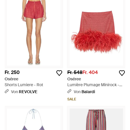
Fr. 250
Fr. 548
Fr. 404
Oséree
Oséree
Shorts Lumiere - Rot
Lumière Plumage Minirock -
Rot
Von
REVOLVE
Von
Balardi
SALE