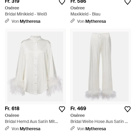
Fr. 319
Fr. 586
Oséree
Oséree
Bridal Minikleid - Weiß
Maxikleid - Blau
Von
Mytheresa
Von
Mytheresa
Fr. 618
Fr. 469
Oséree
Oséree
Bridal Hemd Aus Satin Mit
Bridal Weite Hose Aus Satin Mit
Federn - Weiß
Federn - Weiß
Von
Mytheresa
Von
Mytheresa