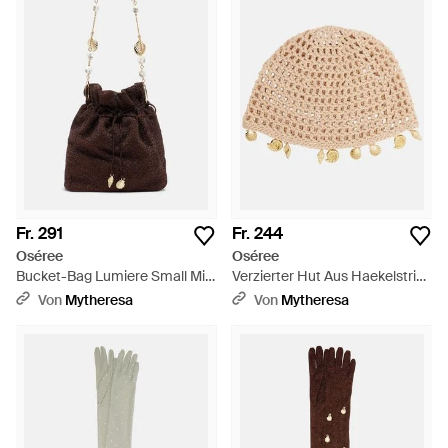
Fr. 291
Fr. 244
Oséree
Oséree
Bucket-Bag Lumiere Small Mit
Verzierter Hut Aus Haekelstrick
Kristallen - Weiß
- Natur
Von
Mytheresa
Von
Mytheresa