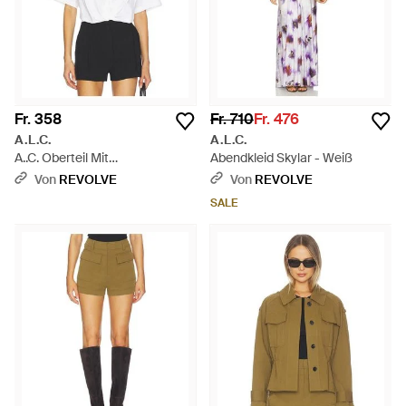
Fr. 358
Fr. 710
Fr. 476
A.L.C.
A.L.C.
A..C. Oberteil Mit
Abendkleid Skylar - Weiß
Knopfverschluss Lily - Weiß
Von
REVOLVE
Von
REVOLVE
SALE