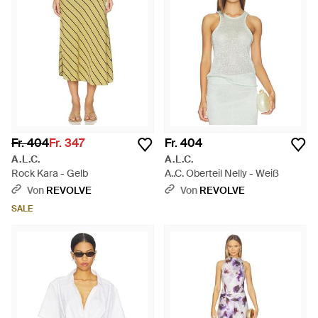
Fr. 404
Fr. 347
Fr. 404
A.L.C.
A.L.C.
Rock Kara - Gelb
A..C. Oberteil Nelly - Weiß
Von
REVOLVE
Von
REVOLVE
SALE