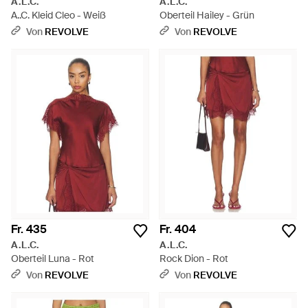
A.L.C.
A.L.C.
A..C. Kleid Cleo - Weiß
Oberteil Hailey - Grün
Von
REVOLVE
Von
REVOLVE
Fr. 435
Fr. 404
A.L.C.
A.L.C.
Oberteil Luna - Rot
Rock Dion - Rot
Von
REVOLVE
Von
REVOLVE