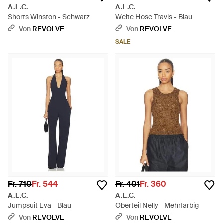
A.L.C.
A.L.C.
Shorts Winston - Schwarz
Weite Hose Travis - Blau
Von
REVOLVE
Von
REVOLVE
SALE
Fr. 710
Fr. 544
Fr. 401
Fr. 360
A.L.C.
A.L.C.
Jumpsuit Eva - Blau
Oberteil Nelly - Mehrfarbig
Von
REVOLVE
Von
REVOLVE