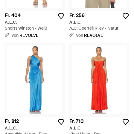
Fr. 404
Fr. 256
A.L.C.
A.L.C.
Shorts Winston - Weiß
A..C. Oberteil Riley - Natur
Von
REVOLVE
Von
REVOLVE
Fr. 812
Fr. 710
A.L.C.
A.L.C.