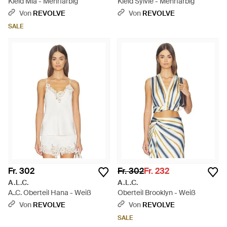
Kleid Mia - Mehrfarbig
Kleid Sylvie - Mehrfarbig
Von
REVOLVE
Von
REVOLVE
SALE
Fr. 302
Fr. 302
Fr. 232
A.L.C.
A.L.C.
A..C. Oberteil Hana - Weiß
Oberteil Brooklyn - Weiß
Von
REVOLVE
Von
REVOLVE
SALE