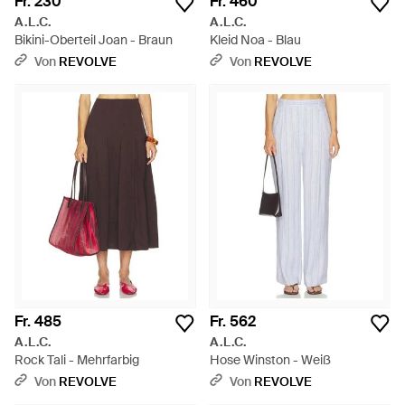
Fr. 230
Fr. 460
A.L.C.
A.L.C.
Bikini-Oberteil Joan - Braun
Kleid Noa - Blau
Von
REVOLVE
Von
REVOLVE
Fr. 485
Fr. 562
A.L.C.
A.L.C.
Rock Tali - Mehrfarbig
Hose Winston - Weiß
Von
REVOLVE
Von
REVOLVE