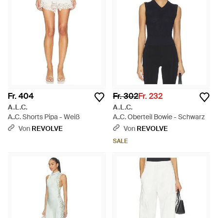
Fr. 404
Fr. 302
Fr. 232
A.L.C.
A.L.C.
A..C. Shorts Pipa - Weiß
A..C. Oberteil Bowie - Schwarz
Von
REVOLVE
Von
REVOLVE
SALE