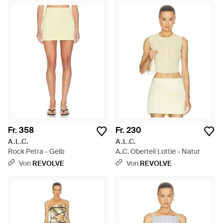
Fr. 358
Fr. 230
A.L.C.
A.L.C.
Rock Petra - Gelb
A..C. Oberteil Lottie - Natur
Von
REVOLVE
Von
REVOLVE