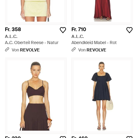
Fr. 358
Fr. 710
A.L.C.
A.L.C.
A..C. Oberteil Reese - Natur
Abendkleid Mabel - Rot
Von
REVOLVE
Von
REVOLVE