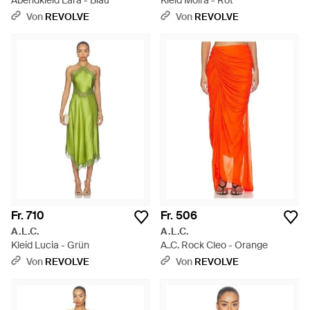
Abendkleid Lara - Blau
Kleid Moira - Rot
Von
REVOLVE
Von
REVOLVE
Fr. 710
Fr. 506
A.L.C.
A.L.C.
Kleid Lucia - Grün
A..C. Rock Cleo - Orange
Von
REVOLVE
Von
REVOLVE