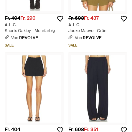
Fr. 404
Fr. 290
Fr. 608
Fr. 437
A.L.C.
A.L.C.
Shorts Oakley - Mehrfarbig
Jacke Maeve - Grün
Von
REVOLVE
Von
REVOLVE
SALE
SALE
Fr. 404
Fr. 608
Fr. 351