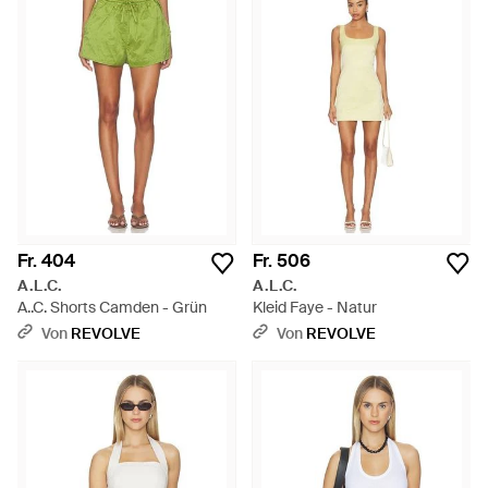
Fr. 404
Fr. 506
A.L.C.
A.L.C.
A..C. Shorts Camden - Grün
Kleid Faye - Natur
Von
REVOLVE
Von
REVOLVE