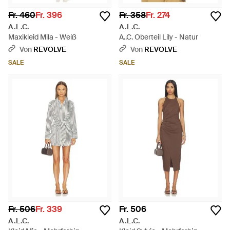
Fr. 460
Fr. 396
Fr. 358
Fr. 274
A.L.C.
A.L.C.
Maxikleid Mila - Weiß
A..C. Oberteil Lily - Natur
Von
REVOLVE
Von
REVOLVE
SALE
SALE
Fr. 506
Fr. 339
Fr. 506
A.L.C.
A.L.C.