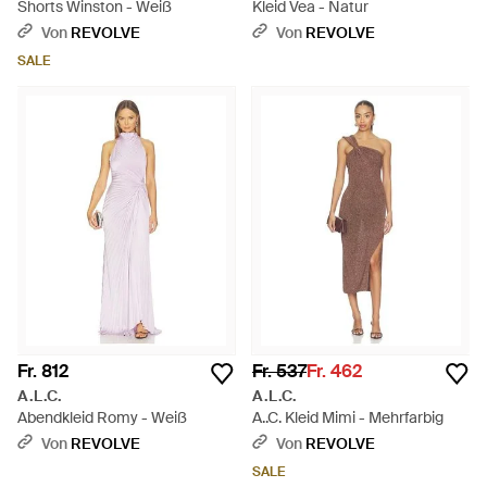
Shorts Winston - Weiß
Kleid Vea - Natur
Von
REVOLVE
Von
REVOLVE
SALE
Fr. 812
Fr. 537
Fr. 462
A.L.C.
A.L.C.
Abendkleid Romy - Weiß
A..C. Kleid Mimi - Mehrfarbig
Von
REVOLVE
Von
REVOLVE
SALE