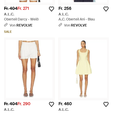
Fr. 404
Fr. 271
Fr. 256
A.L.C.
A.L.C.
Oberteil Darcy - Weiß
A..C. Oberteil Ani - Blau
Von
REVOLVE
Von
REVOLVE
SALE
Fr. 404
Fr. 290
Fr. 460
A.L.C.
A.L.C.