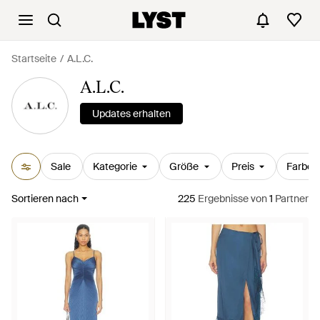
Startseite
A.L.C.
A.L.C.
Updates erhalten
Sale
Kategorie
Größe
Preis
Farbe
Sortieren nach
225
Ergebnisse
von
1
Partner