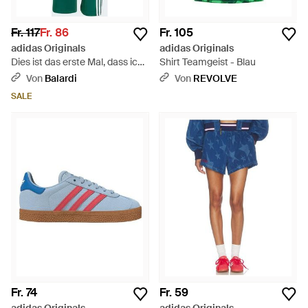
Fr. 117
Fr. 86
Fr. 105
adidas Originals
adidas Originals
Dies ist das erste Mal, dass ich
Shirt Teamgeist - Blau
das jemals gesehen habe. -
Von
Balardi
Von
REVOLVE
Grün
SALE
Fr. 74
Fr. 59