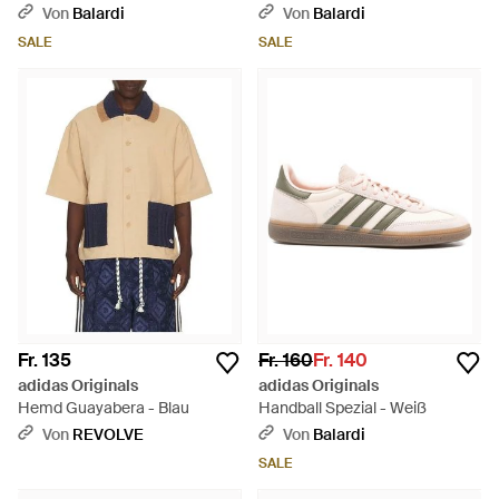
Reißverschluss - Braun
dich gesehen habe. - Schwarz
Von
Balardi
Von
Balardi
SALE
SALE
Fr. 135
Fr. 160
Fr. 140
adidas Originals
adidas Originals
Hemd Guayabera - Blau
Handball Spezial - Weiß
Von
REVOLVE
Von
Balardi
SALE