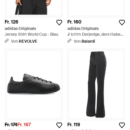
Fr. 126
Fr. 160
adidas Originals
adidas Originals
Jersey Shirt World Cup - Blau
♪ Ich'm Derjenige, ders Habe
den Ball ♪ - Schwarz
Von
REVOLVE
Von
Balardi
Fr. 174
Fr. 167
Fr. 119