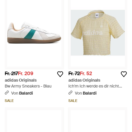
Fr. 217
Fr. 209
Fr. 72
Fr. 52
adidas Originals
adidas Originals
Bw Army Sneakers - Blau
Ich'm Ich werde es dir nicht
sagen. - Natur
Von
Balardi
Von
Balardi
SALE
SALE