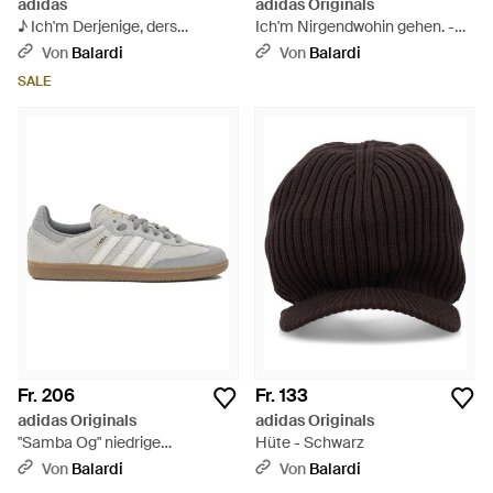
adidas
adidas Originals
♪ Ich'm Derjenige, ders
Ich'm Nirgendwohin gehen. -
Verstanden ♪ - Schwarz
Schwarz
Von
Balardi
Von
Balardi
SALE
Fr. 206
Fr. 133
adidas Originals
adidas Originals
"Samba Og" niedrige
Hüte - Schwarz
Turnschuhe - Grau
Von
Balardi
Von
Balardi