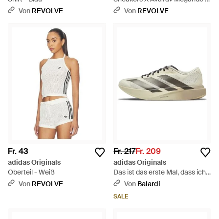
Schwarz
Von
REVOLVE
Von
REVOLVE
Fr. 43
Fr. 217
Fr. 209
adidas Originals
adidas Originals
Oberteil - Weiß
Das ist das erste Mal, dass ich
dich gesehen habe. - Schwarz
Von
REVOLVE
Von
Balardi
SALE