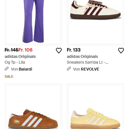
Fr. 145
Fr. 106
Fr. 133
adidas Originals
adidas Originals
Og Tp - Lila
Sneakers Samba Lt -
Mehrfarbig
Von
Balardi
Von
REVOLVE
SALE