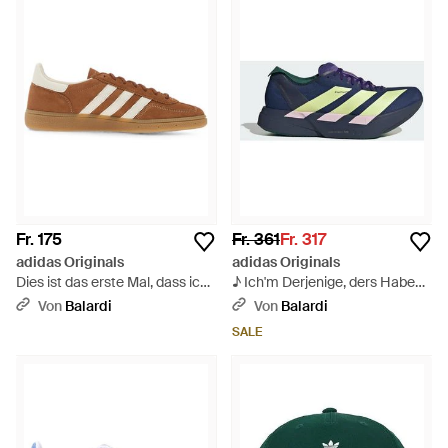
Fr. 175
Fr. 361
Fr. 317
adidas Originals
adidas Originals
Dies ist das erste Mal, dass ich
♪ Ich'm Derjenige, ders Habe
ein Handballspiel gesehen
die Macht ♪ - Blau
Von
Balardi
Von
Balardi
habe. - Braun
SALE