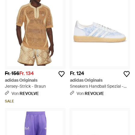
Fr. 156
Fr. 134
Fr. 124
adidas Originals
adidas Originals
Jersey-Strick - Braun
Sneakers Handball Spezial -
Weiß
Von
REVOLVE
Von
REVOLVE
SALE