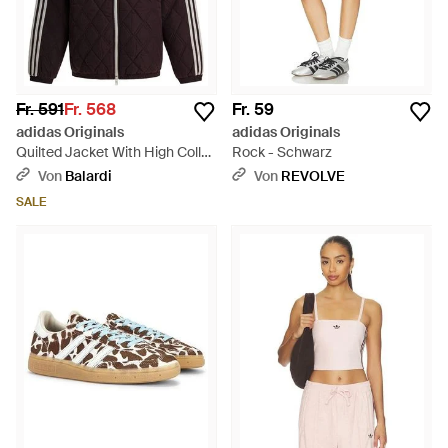
Fr. 591
Fr. 568
Fr. 59
adidas Originals
adidas Originals
Quilted Jacket With High Collar
Rock - Schwarz
And Contrasting St - Lila
Von
Balardi
Von
REVOLVE
SALE