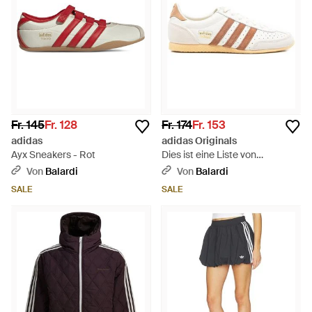
Fr. 145
Fr. 128
Fr. 174
Fr. 153
adidas
adidas Originals
Ayx Sneakers - Rot
Dies ist eine Liste von
Produkten, die unter dem
Von
Balardi
Von
Balardi
Namen oder mit dem Namen
SALE
SALE
hergestellt werden: -
Mehrfarbig