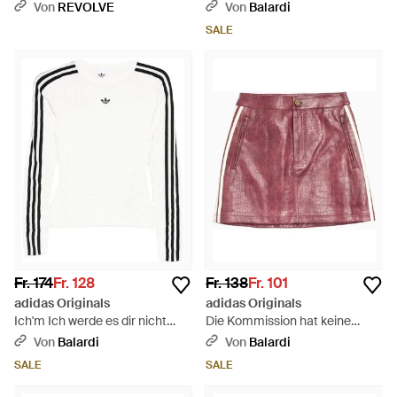
Kommission diese Methode
Von
REVOLVE
Von
Balardi
verwendet. - Schwarz
SALE
Fr. 174
Fr. 128
Fr. 138
Fr. 101
adidas Originals
adidas Originals
Ich'm Ich werde es dir nicht
Die Kommission hat keine
sagen. - Schwarz
Kommentare von
Von
Balardi
Von
Balardi
interessierten Parteien
SALE
SALE
erhalten. - Rot