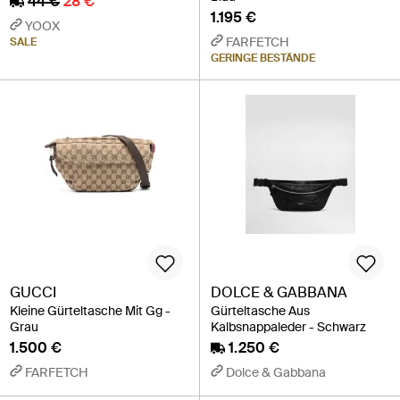
44 €
28 €
1.195 €
YOOX
FARFETCH
SALE
GERINGE BESTÄNDE
GUCCI
DOLCE & GABBANA
Kleine Gürteltasche Mit Gg -
Gürteltasche Aus
Grau
Kalbsnappaleder - Schwarz
1.500 €
1.250 €
FARFETCH
Dolce & Gabbana