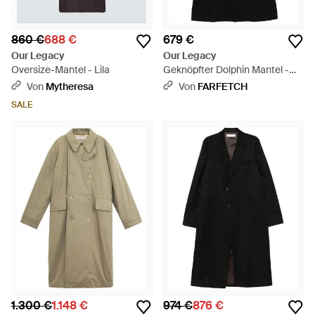
860 €
688 €
679 €
Our Legacy
Our Legacy
Oversize-Mantel - Lila
Geknöpfter Dolphin Mantel -
Schwarz
Von
Mytheresa
Von
FARFETCH
SALE
1.300 €
1.148 €
974 €
876 €