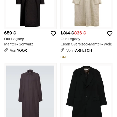
659 €
1.814 €
836 €
Our Legacy
Our Legacy
Mantel - Schwarz
Cloak Oversized-Mantel - Weiß
Von
YOOX
Von
FARFETCH
SALE