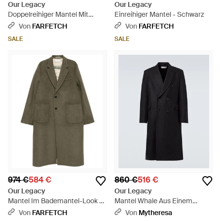
Our Legacy
Our Legacy
Doppelreihiger Mantel Mit
Einreihiger Mantel - Schwarz
Gürtel - Natur
Von
FARFETCH
Von
FARFETCH
SALE
SALE
974 €
584 €
860 €
516 €
Our Legacy
Our Legacy
Mantel Im Bademantel-Look -
Mantel Whale Aus Einem
Grün
Wollgemisch - Schwarz
Von
FARFETCH
Von
Mytheresa