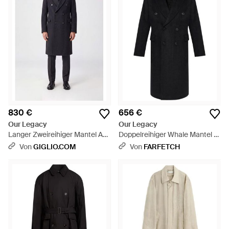
830 €
656 €
Our Legacy
Our Legacy
Langer Zweireihiger Mantel Aus
Doppelreihiger Whale Mantel -
Woll- Und Mohairmischung Mit
Schwarz
Von
GIGLIO.COM
Von
FARFETCH
Fallendem Revers - Blau