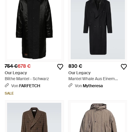
754 €
678 €
830 €
Our Legacy
Our Legacy
Blithe Mantel - Schwarz
Mantel Whale Aus Einem
Mohairgemisch - Schwarz
Von
FARFETCH
Von
Mytheresa
SALE