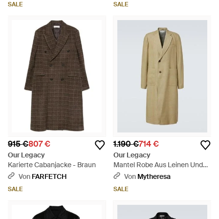
SALE
SALE
915 €
807 €
1.190 €
714 €
Our Legacy
Our Legacy
Karierte Cabanjacke - Braun
Mantel Robe Aus Leinen Und
Seide - Natur
Von
FARFETCH
Von
Mytheresa
SALE
SALE