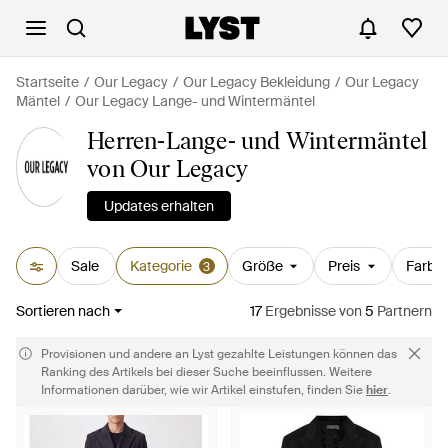
Startseite
Our Legacy
Our Legacy Bekleidung
Our Legacy
Mäntel
Our Legacy Lange- und Wintermäntel
Herren-Lange- und Wintermäntel
von Our Legacy
Updates erhalten
Sale
Kategorie
Größe
Preis
Farbe
3
Sortieren nach
17
Ergebnisse
von
5
Partnern
Provisionen und andere an Lyst gezahlte Leistungen können das
Ranking des Artikels bei dieser Suche beeinflussen. Weitere
Informationen darüber, wie wir Artikel einstufen, finden Sie
hier
.