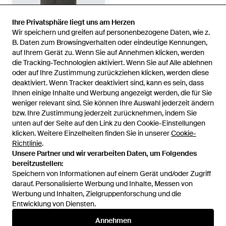
Ihre Privatsphäre liegt uns am Herzen
Ihre Privatsphäre liegt uns am Herzen
Wir speichern und greifen auf personenbezogene Daten, wie z.
Wir speichern und greifen auf personenbezogene Daten, wie z.
576 €
B. Daten zum Browsingverhalten oder eindeutige Kennungen,
B. Daten zum Browsingverhalten oder eindeutige Kennungen,
auf Ihrem Gerät zu. Wenn Sie auf Annehmen klicken, werden
auf Ihrem Gerät zu. Wenn Sie auf Annehmen klicken, werden
Our Legacy
die Tracking-Technologien aktiviert. Wenn Sie auf Alle ablehnen
die Tracking-Technologien aktiviert. Wenn Sie auf Alle ablehnen
Mantel Polar Mit Faux Fur -
oder auf Ihre Zustimmung zurückziehen klicken, werden diese
oder auf Ihre Zustimmung zurückziehen klicken, werden diese
Grau
Von
Mytheresa
deaktiviert. Wenn Tracker deaktiviert sind, kann es sein, dass
deaktiviert. Wenn Tracker deaktiviert sind, kann es sein, dass
AUSVERKAUFT
Ihnen einige Inhalte und Werbung angezeigt werden, die für Sie
Ihnen einige Inhalte und Werbung angezeigt werden, die für Sie
weniger relevant sind. Sie können Ihre Auswahl jederzeit ändern
weniger relevant sind. Sie können Ihre Auswahl jederzeit ändern
bzw. Ihre Zustimmung jederzeit zurücknehmen, indem Sie
bzw. Ihre Zustimmung jederzeit zurücknehmen, indem Sie
unten auf der Seite auf den Link zu den Cookie-Einstellungen
unten auf der Seite auf den Link zu den Cookie-Einstellungen
klicken. Weitere Einzelheiten finden Sie in unserer
klicken. Weitere Einzelheiten finden Sie in unserer
Cookie-
Cookie-
Richtlinie
Richtlinie
.
.
Unsere Partner und wir verarbeiten Daten, um Folgendes
Unsere Partner und wir verarbeiten Daten, um Folgendes
bereitzustellen:
bereitzustellen:
Speichern von Informationen auf einem Gerät und/oder Zugriff
Speichern von Informationen auf einem Gerät und/oder Zugriff
darauf. Personalisierte Werbung und Inhalte, Messen von
darauf. Personalisierte Werbung und Inhalte, Messen von
Werbung und Inhalten, Zielgruppenforschung und die
Werbung und Inhalten, Zielgruppenforschung und die
Entwicklung von Diensten.
Entwicklung von Diensten.
International
Annehmen
Annehmen