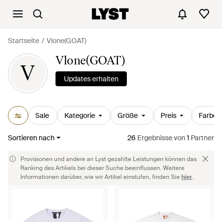
Startseite
Vlone(GOAT)
Vlone(GOAT)
V
Updates erhalten
Sale
Kategorie
Größe
Preis
Farbe
Sortieren nach
26
Ergebnisse
von
1
Partner
Provisionen und andere an Lyst gezahlte Leistungen können das
Ranking des Artikels bei dieser Suche beeinflussen. Weitere
Informationen darüber, wie wir Artikel einstufen, finden Sie
hier
.