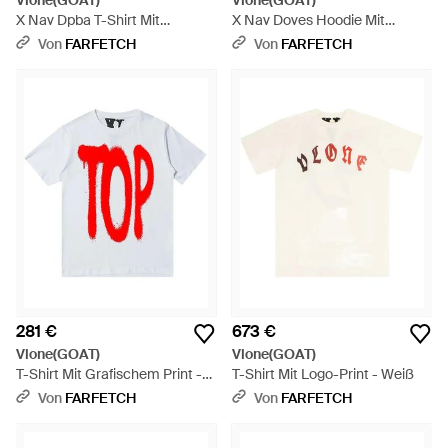
Vlone(GOAT)
Vlone(GOAT)
X Nav Dpba T-Shirt Mit
X Nav Doves Hoodie Mit
Grafischem Print - Schwarz
Kordelzug - Lila
Von
FARFETCH
Von
FARFETCH
281 €
673 €
Vlone(GOAT)
Vlone(GOAT)
T-Shirt Mit Grafischem Print -
T-Shirt Mit Logo-Print - Weiß
Rot
Von
FARFETCH
Von
FARFETCH