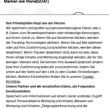
Marken wie Vlone(GOAT)
Ihre Privatsphäre liegt uns am Herzen
Ihre Privatsphäre liegt uns am Herzen
Wir speichern und greifen auf personenbezogene Daten, wie z.
Wir speichern und greifen auf personenbezogene Daten, wie z.
B. Daten zum Browsingverhalten oder eindeutige Kennungen,
B. Daten zum Browsingverhalten oder eindeutige Kennungen,
auf Ihrem Gerät zu. Wenn Sie auf Annehmen klicken, werden
auf Ihrem Gerät zu. Wenn Sie auf Annehmen klicken, werden
South2 West8
424
Mostly Heard Rarely Seen
die Tracking-Technologien aktiviert. Wenn Sie auf Alle ablehnen
die Tracking-Technologien aktiviert. Wenn Sie auf Alle ablehnen
oder auf Ihre Zustimmung zurückziehen klicken, werden diese
oder auf Ihre Zustimmung zurückziehen klicken, werden diese
deaktiviert. Wenn Tracker deaktiviert sind, kann es sein, dass
deaktiviert. Wenn Tracker deaktiviert sind, kann es sein, dass
Ihnen einige Inhalte und Werbung angezeigt werden, die für Sie
Ihnen einige Inhalte und Werbung angezeigt werden, die für Sie
weniger relevant sind. Sie können Ihre Auswahl jederzeit ändern
weniger relevant sind. Sie können Ihre Auswahl jederzeit ändern
bzw. Ihre Zustimmung jederzeit zurücknehmen, indem Sie
bzw. Ihre Zustimmung jederzeit zurücknehmen, indem Sie
unten auf der Seite auf den Link zu den Cookie-Einstellungen
unten auf der Seite auf den Link zu den Cookie-Einstellungen
Purple
Bluemarble
Sinclair
klicken. Weitere Einzelheiten finden Sie in unserer
klicken. Weitere Einzelheiten finden Sie in unserer
Cookie-
Cookie-
Richtlinie
Richtlinie
.
.
Mehr anzeigen
Unsere Partner und wir verarbeiten Daten, um Folgendes
Unsere Partner und wir verarbeiten Daten, um Folgendes
bereitzustellen:
bereitzustellen:
Speichern von Informationen auf einem Gerät und/oder Zugriff
Speichern von Informationen auf einem Gerät und/oder Zugriff
darauf. Personalisierte Werbung und Inhalte, Messen von
darauf. Personalisierte Werbung und Inhalte, Messen von
Werbung und Inhalten, Zielgruppenforschung und die
Werbung und Inhalten, Zielgruppenforschung und die