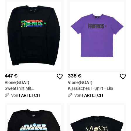
447 €
335 €
Vlone(GOAT)
Vlone(GOAT)
Sweatshirt Mit
Klassisches T-Shirt - Lila
Rundhalsausschnitt - Schwarz
Von
FARFETCH
Von
FARFETCH