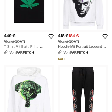
449 €
418 €
184 €
Vlone(GOAT)
Vlone(GOAT)
T-Shirt Mit Blatt-Print -
Hoodie Mit Portrait Leopard-
Schwarz
Print - Grün
Von
FARFETCH
Von
FARFETCH
SALE