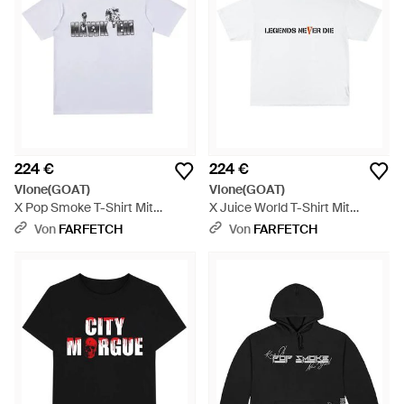
224 €
224 €
Vlone(GOAT)
Vlone(GOAT)
X Pop Smoke T-Shirt Mit
X Juice World T-Shirt Mit
Grafischem Print - Weiß
Rundem Ausschnitt - Weiß
Von
FARFETCH
Von
FARFETCH