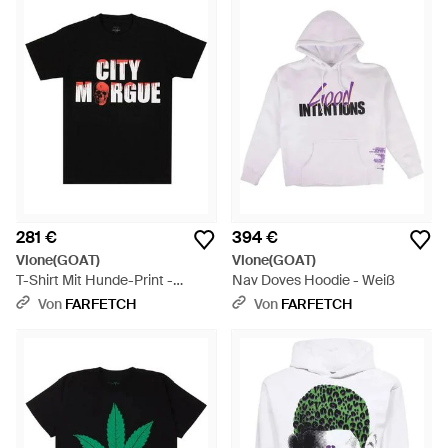
281 €
394 €
Vlone(GOAT)
Vlone(GOAT)
T-Shirt Mit Hunde-Print -
Nav Doves Hoodie - Weiß
Schwarz
Von
FARFETCH
Von
FARFETCH