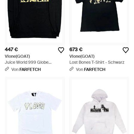
447 €
673 €
Vlone(GOAT)
Vlone(GOAT)
Juice World 999 Globe
Lost Bones T-Shirt - Schwarz
Sweatshirt - Schwarz
Von
FARFETCH
Von
FARFETCH