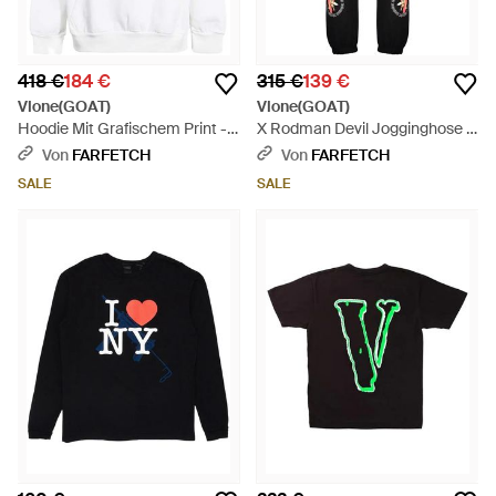
418 €
184 €
315 €
139 €
Vlone(GOAT)
Vlone(GOAT)
Hoodie Mit Grafischem Print -
X Rodman Devil Jogginghose -
Grün
Schwarz
Von
FARFETCH
Von
FARFETCH
SALE
SALE