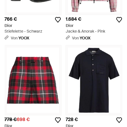
766 €
1.684 €
Dior
Dior
Stiefelette - Schwarz
Jacke & Anorak - Pink
Von
YOOX
Von
YOOX
778 €
698 €
728 €
Dior
Dior