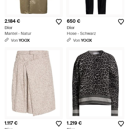
2.184 €
650 €
Dior
Dior
Mantel - Natur
Hose - Schwarz
Von
YOOX
Von
YOOX
1.117 €
1.219 €