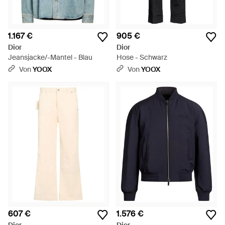
1.167 €
905 €
Dior
Dior
Jeansjacke/-Mantel - Blau
Hose - Schwarz
Von
YOOX
Von
YOOX
607 €
1.576 €