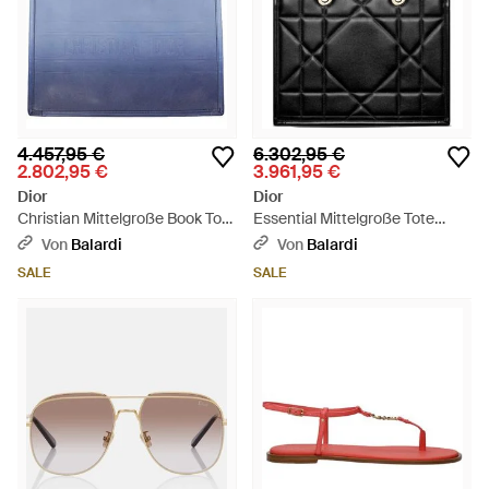
4.457,95 €
6.302,95 €
2.802,95 €
3.961,95 €
Dior
Dior
Christian Mittelgroße Book Tote
Essential Mittelgroße Tote
Tasche Aus Leder - Blau
Tasche - Schwarz
Von
Balardi
Von
Balardi
SALE
SALE