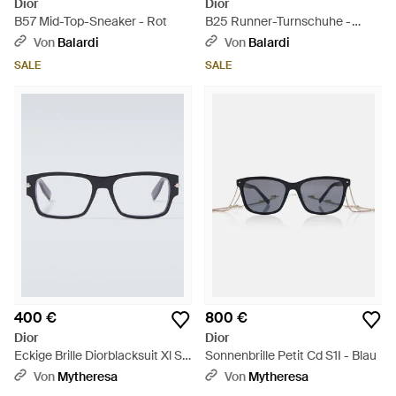
Dior
Dior
B57 Mid-Top-Sneaker - Rot
B25 Runner-Turnschuhe -
Grau
Von
Balardi
Von
Balardi
SALE
SALE
400 €
800 €
Dior
Dior
Eckige Brille Diorblacksuit Xl S1I
Sonnenbrille Petit Cd S1I - Blau
- Braun
Von
Mytheresa
Von
Mytheresa