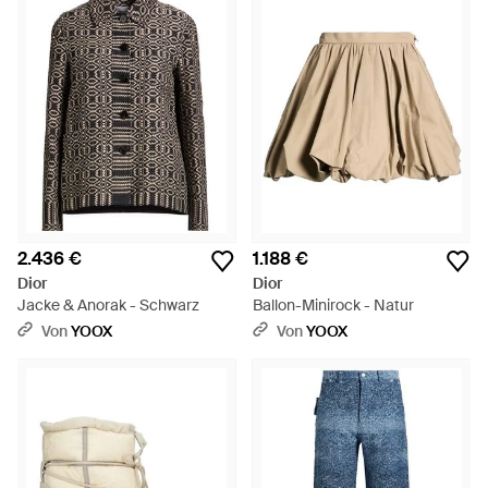
2.436 €
1.188 €
Dior
Dior
Jacke & Anorak - Schwarz
Ballon-Minirock - Natur
Von
YOOX
Von
YOOX