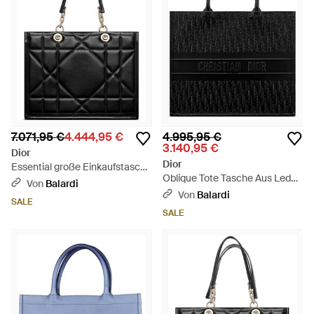
7.071,95 €
4.444,95 €
4.995,95 €
3.140,95 €
Dior
Dior
Essential große Einkaufstasche
Oblique Tote Tasche Aus Leder
- Schwarz
Von
Balardi
- Schwarz
Von
Balardi
SALE
SALE