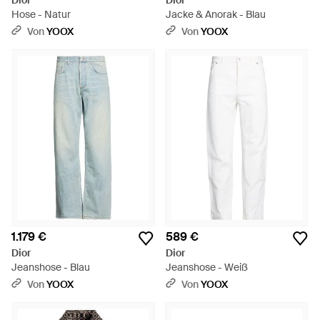
Dior
Dior
Hose - Natur
Jacke & Anorak - Blau
Von
YOOX
Von
YOOX
1.179 €
589 €
Dior
Dior
Jeanshose - Blau
Jeanshose - Weiß
Von
YOOX
Von
YOOX