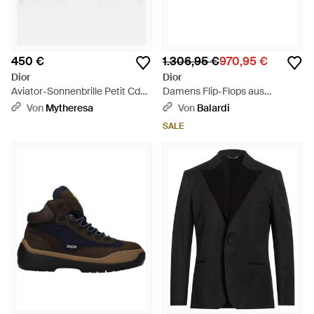
450 €
1.306,95 €
970,95 €
Dior
Dior
Aviator-Sonnenbrille Petit Cd
Damens Flip-Flops aus
A1U - Braun
rosa/korallenrotem Leder
Von
Mytheresa
Von
Balardi
SALE