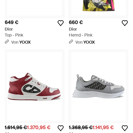
649 €
660 €
Dior
Dior
Top - Pink
Hemd - Pink
Von
YOOX
Von
YOOX
1.614,95 €
1.370,95 €
1.368,95 €
1.141,95 €