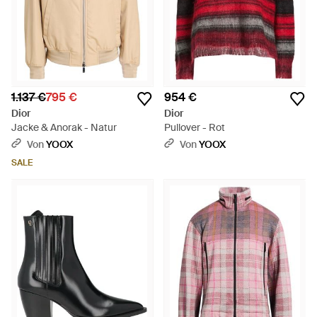
1.137 €
795 €
954 €
Dior
Dior
Jacke & Anorak - Natur
Pullover - Rot
Von
YOOX
Von
YOOX
SALE