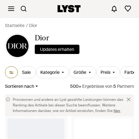
Startseite
Dior
Dior
Updates erhalten
Sale
Kategorie
Größe
Preis
Farbe
Sortieren nach
500+
Ergebnisse
von
5
Partnern
Provisionen und andere an Lyst gezahlte Leistungen können das
Ranking des Artikels bei dieser Suche beeinflussen. Weitere
Informationen darüber, wie wir Artikel einstufen, finden Sie
hier
.