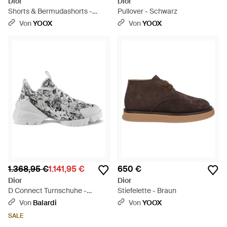
Dior
Dior
Shorts & Bermudashorts -
Pullover - Schwarz
Natur
Von
YOOX
Von
YOOX
1.368,95 €
1.141,95 €
650 €
Dior
Dior
D Connect Turnschuhe -
Stiefelette - Braun
Mettallic
Von
Balardi
Von
YOOX
SALE