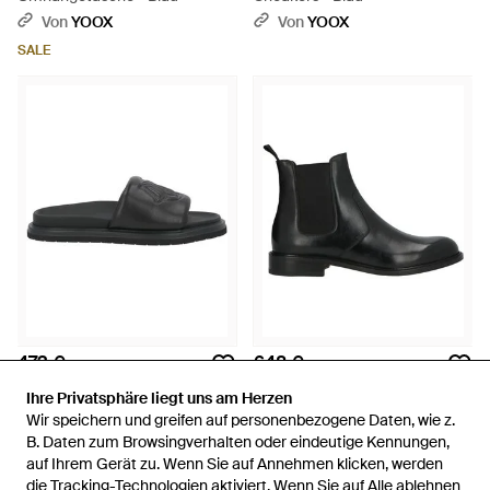
Von
YOOX
Von
YOOX
SALE
473 €
648 €
Dior
Dior
Ihre Privatsphäre liegt uns am Herzen
Ihre Privatsphäre liegt uns am Herzen
Sandale - Schwarz
Stiefelette - Schwarz
Wir speichern und greifen auf personenbezogene Daten, wie z.
Wir speichern und greifen auf personenbezogene Daten, wie z.
Von
YOOX
Von
YOOX
B. Daten zum Browsingverhalten oder eindeutige Kennungen,
B. Daten zum Browsingverhalten oder eindeutige Kennungen,
auf Ihrem Gerät zu. Wenn Sie auf Annehmen klicken, werden
auf Ihrem Gerät zu. Wenn Sie auf Annehmen klicken, werden
die Tracking-Technologien aktiviert. Wenn Sie auf Alle ablehnen
die Tracking-Technologien aktiviert. Wenn Sie auf Alle ablehnen