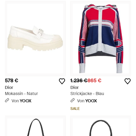
578 €
1.236 €
865 €
Dior
Dior
Mokassin - Natur
Strickjacke - Blau
Von
YOOX
Von
YOOX
SALE