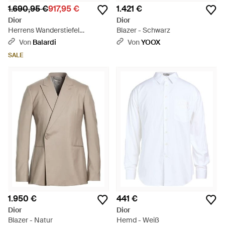
1.690,95 €
917,95 €
1.421 €
Dior
Dior
Herrens Wanderstiefel
Blazer - Schwarz
Wildleder Braun/Blau - Schwarz
Von
Balardi
Von
YOOX
SALE
1.950 €
441 €
Dior
Dior
Blazer - Natur
Hemd - Weiß