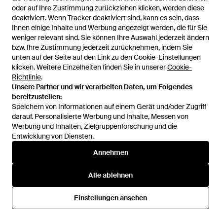
oder auf Ihre Zustimmung zurückziehen klicken, werden diese
oder auf Ihre Zustimmung zurückziehen klicken, werden diese
deaktiviert. Wenn Tracker deaktiviert sind, kann es sein, dass
deaktiviert. Wenn Tracker deaktiviert sind, kann es sein, dass
Ihnen einige Inhalte und Werbung angezeigt werden, die für Sie
Ihnen einige Inhalte und Werbung angezeigt werden, die für Sie
weniger relevant sind. Sie können Ihre Auswahl jederzeit ändern
weniger relevant sind. Sie können Ihre Auswahl jederzeit ändern
bzw. Ihre Zustimmung jederzeit zurücknehmen, indem Sie
bzw. Ihre Zustimmung jederzeit zurücknehmen, indem Sie
unten auf der Seite auf den Link zu den Cookie-Einstellungen
unten auf der Seite auf den Link zu den Cookie-Einstellungen
klicken. Weitere Einzelheiten finden Sie in unserer
klicken. Weitere Einzelheiten finden Sie in unserer
Cookie-
Cookie-
Richtlinie
Richtlinie
.
.
Unsere Partner und wir verarbeiten Daten, um Folgendes
Unsere Partner und wir verarbeiten Daten, um Folgendes
bereitzustellen:
bereitzustellen:
Speichern von Informationen auf einem Gerät und/oder Zugriff
Speichern von Informationen auf einem Gerät und/oder Zugriff
493 €
darauf. Personalisierte Werbung und Inhalte, Messen von
darauf. Personalisierte Werbung und Inhalte, Messen von
395 €
Werbung und Inhalten, Zielgruppenforschung und die
Werbung und Inhalten, Zielgruppenforschung und die
Dior
Dior
Entwicklung von Diensten.
Entwicklung von Diensten.
Mokassin - Schwarz
Sneakers - Pink
Von
YOOX
Von
YOOX
Annehmen
Annehmen
Alle ablehnen
Alle ablehnen
Einstellungen ansehen
Einstellungen ansehen