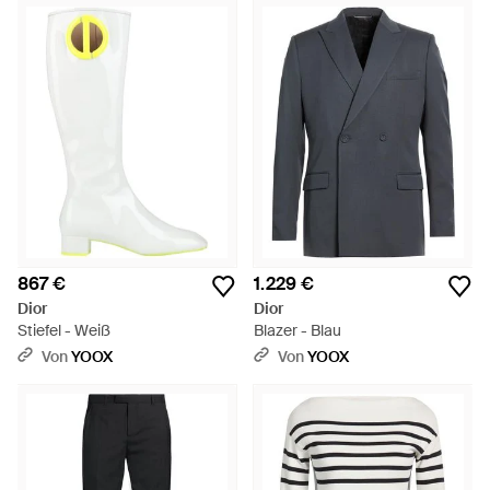
867 €
1.229 €
Dior
Dior
Stiefel - Weiß
Blazer - Blau
Von
YOOX
Von
YOOX