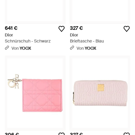
641 €
327 €
Dior
Dior
Schnürschuh - Schwarz
Brieftasche - Blau
Von
YOOX
Von
YOOX
306 €
327 €