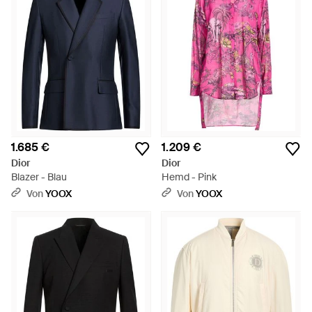
1.685 €
1.209 €
Dior
Dior
Blazer - Blau
Hemd - Pink
Von
YOOX
Von
YOOX