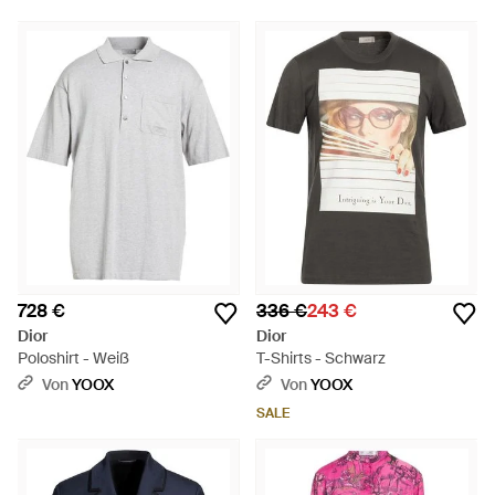
728 €
336 €
243 €
Dior
Dior
Poloshirt - Weiß
T-Shirts - Schwarz
Von
YOOX
Von
YOOX
SALE