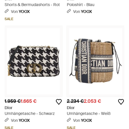
Shorts & Bermudashorts - Rot
Poloshirt - Blau
Von
YOOX
Von
YOOX
SALE
1.959 €
1.665 €
2.234 €
2.053 €
Dior
Dior
Umhängetasche - Schwarz
Umhängetasche - Weiß
Von
YOOX
Von
YOOX
SALE
SALE