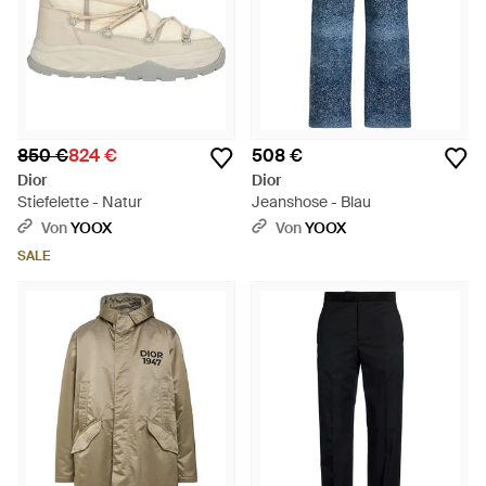
850 €
824 €
508 €
Dior
Dior
Stiefelette - Natur
Jeanshose - Blau
Von
YOOX
Von
YOOX
SALE