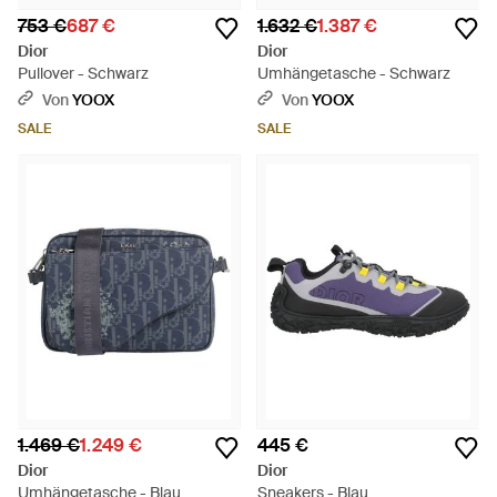
753 €
687 €
1.632 €
1.387 €
Dior
Dior
Pullover - Schwarz
Umhängetasche - Schwarz
Von
YOOX
Von
YOOX
SALE
SALE
1.469 €
1.249 €
445 €
Dior
Dior
Umhängetasche - Blau
Sneakers - Blau