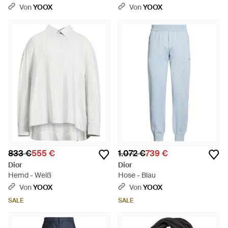
Von
YOOX
Von
YOOX
833 €
555 €
1.072 €
739 €
Dior
Dior
Hemd - Weiß
Hose - Blau
Von
YOOX
Von
YOOX
SALE
SALE