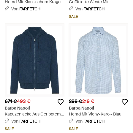
Hemd Mit Klassischem Kragen
Gefütterte Weste Mit
- Weiß
Stehkragen - Blau
Von
FARFETCH
Von
FARFETCH
SALE
671 €
493 €
298 €
219 €
Barba Napoli
Barba Napoli
Kapuzenjacke Aus Geripptem
Hemd Mit Vichy-Karo - Blau
Strick - Blau
Von
FARFETCH
Von
FARFETCH
SALE
SALE