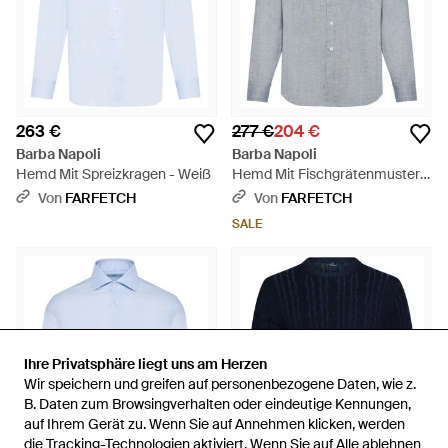
263 €
277 €
204 €
Barba Napoli
Barba Napoli
Hemd Mit Spreizkragen - Weiß
Hemd Mit Fischgrätenmuster -
Blau
Von
FARFETCH
Von
FARFETCH
SALE
Ihre Privatsphäre liegt uns am Herzen
Ihre Privatsphäre liegt uns am Herzen
Wir speichern und greifen auf personenbezogene Daten, wie z.
Wir speichern und greifen auf personenbezogene Daten, wie z.
B. Daten zum Browsingverhalten oder eindeutige Kennungen,
B. Daten zum Browsingverhalten oder eindeutige Kennungen,
auf Ihrem Gerät zu. Wenn Sie auf Annehmen klicken, werden
auf Ihrem Gerät zu. Wenn Sie auf Annehmen klicken, werden
die Tracking-Technologien aktiviert. Wenn Sie auf Alle ablehnen
die Tracking-Technologien aktiviert. Wenn Sie auf Alle ablehnen