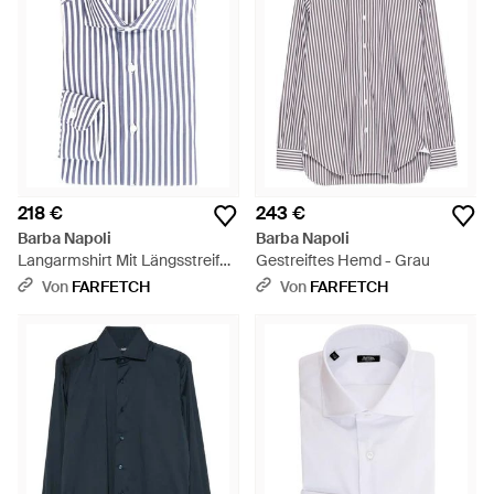
218 €
243 €
Barba Napoli
Barba Napoli
Langarmshirt Mit Längsstreifen
Gestreiftes Hemd - Grau
- Blau
Von
FARFETCH
Von
FARFETCH