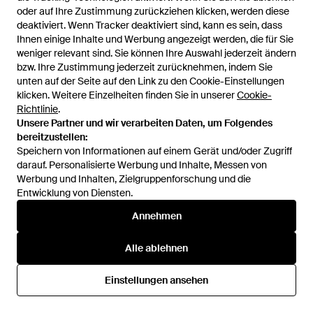
oder auf Ihre Zustimmung zurückziehen klicken, werden diese
oder auf Ihre Zustimmung zurückziehen klicken, werden diese
deaktiviert. Wenn Tracker deaktiviert sind, kann es sein, dass
deaktiviert. Wenn Tracker deaktiviert sind, kann es sein, dass
Ihnen einige Inhalte und Werbung angezeigt werden, die für Sie
Ihnen einige Inhalte und Werbung angezeigt werden, die für Sie
255 €
188 €
194 €
weniger relevant sind. Sie können Ihre Auswahl jederzeit ändern
weniger relevant sind. Sie können Ihre Auswahl jederzeit ändern
Barba Napoli
Barba Napoli
bzw. Ihre Zustimmung jederzeit zurücknehmen, indem Sie
bzw. Ihre Zustimmung jederzeit zurücknehmen, indem Sie
Hemd Mit Eton-Kragen - Blau
Pullover - Blau
unten auf der Seite auf den Link zu den Cookie-Einstellungen
unten auf der Seite auf den Link zu den Cookie-Einstellungen
Von
FARFETCH
Von
YOOX
klicken. Weitere Einzelheiten finden Sie in unserer
klicken. Weitere Einzelheiten finden Sie in unserer
Cookie-
Cookie-
SALE
Richtlinie
Richtlinie
.
.
Unsere Partner und wir verarbeiten Daten, um Folgendes
Unsere Partner und wir verarbeiten Daten, um Folgendes
bereitzustellen:
bereitzustellen:
Speichern von Informationen auf einem Gerät und/oder Zugriff
Speichern von Informationen auf einem Gerät und/oder Zugriff
darauf. Personalisierte Werbung und Inhalte, Messen von
darauf. Personalisierte Werbung und Inhalte, Messen von
Werbung und Inhalten, Zielgruppenforschung und die
Werbung und Inhalten, Zielgruppenforschung und die
Entwicklung von Diensten.
Entwicklung von Diensten.
Annehmen
Annehmen
Alle ablehnen
Alle ablehnen
Einstellungen ansehen
Einstellungen ansehen
94 €
323 €