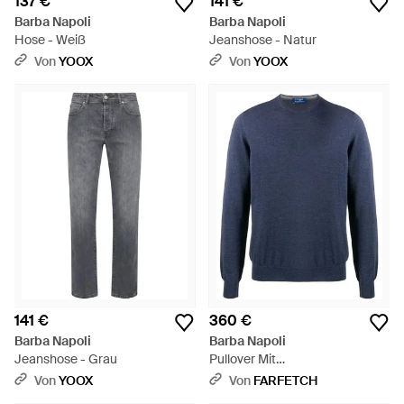
137 €
141 €
Barba Napoli
Barba Napoli
Hose - Weiß
Jeanshose - Natur
Von
YOOX
Von
YOOX
141 €
360 €
Barba Napoli
Barba Napoli
Jeanshose - Grau
Pullover Mit
Rundhalsausschnitt - Blau
Von
YOOX
Von
FARFETCH