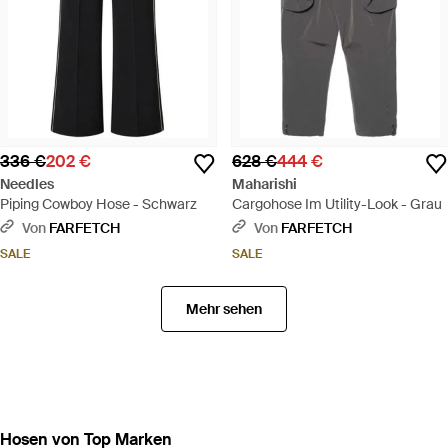
336 €
202 €
628 €
444 €
Needles
Maharishi
Piping Cowboy Hose - Schwarz
Cargohose Im Utility-Look - Grau
Von
FARFETCH
Von
FARFETCH
SALE
SALE
Mehr sehen
Hosen von Top Marken