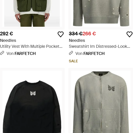
292 €
334 €
266 €
Needles
Needles
Utility Vest With Multiple Pockets
Sweatshirt Im Distressed-Look
And Zip Closure - Grün
Mit Schmetterling-Print - Grau
Von
FARFETCH
Von
FARFETCH
SALE