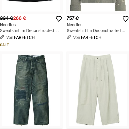
334 €
266 €
757 €
Needles
Needles
Sweatshirt Im Deconstructed-
Sweatshirt Im Deconstructed-
Look - Schwarz
Look - Grau
Von
FARFETCH
Von
FARFETCH
SALE