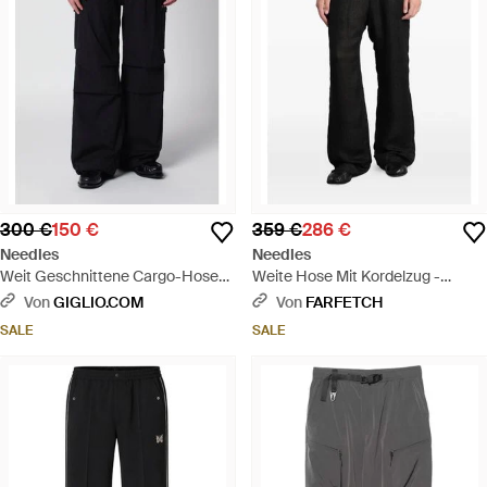
300 €
150 €
359 €
286 €
Needles
Needles
Weit Geschnittene Cargo-Hose
Weite Hose Mit Kordelzug -
Aus Baumwollmischung Mit
Schwarz
Von
GIGLIO.COM
Von
FARFETCH
Elastischem Bund - Schwarz
SALE
SALE