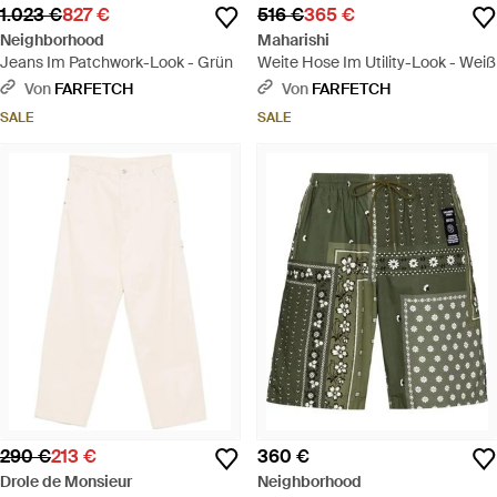
1.023 €
827 €
516 €
365 €
Neighborhood
Maharishi
Jeans Im Patchwork-Look - Grün
Weite Hose Im Utility-Look - Weiß
Von
FARFETCH
Von
FARFETCH
SALE
SALE
290 €
213 €
360 €
Drole de Monsieur
Neighborhood